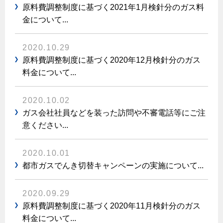
エコジョーズ
プロパンガスから都市ガスへの切り替え
原料費調整制度に基づく2021年1月検針分のガス料
ガス工事に関する約款・委託要件・内管工事見積単価表
浴室暖房乾燥機・脱衣室
金について...
都市ガス切り替えのメリット
新しく都市ガスをご利用したい方へ
ミストサウナ
導入事例
2020.10.29
道路・敷地内で工事をされる皆さまへ
衣類乾燥機
原料費調整制度に基づく2020年12月検針分のガス
都市ガス切り替え事例
料金について...
ガスを安全にお使いいただくために
リビング
ガスファンヒーター
2020.10.02
安全対策
ガス会社社員などを装った訪問や不審電話等にご注
ガス温水床暖房・ルームヒーター
意ください...
ガスメーターの役割と安全機能
古くなったガス管の交換のおすすめ
2020.10.01
正しい接続で安全に
都市ガスでんき切替キャンペーンの実施について...
長期使用製品安全点検制度について
2020.09.29
換気と給排気設備の注意点
原料費調整制度に基づく2020年11月検針分のガス
冬季の注意
料金について...