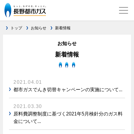
トップ
お知らせ
新着情報
お知らせ
ガス料金について
新着情報
料金メニュー
設備別に比較する
料金表
ガスコンロとIHクッキングヒーターの比較
キッチン
料金の計算方法
2021.04.01
家庭用選択約款
安全性
都市ガスでんき切替キャンペーンの実施について...
ガスコンロ
私たちのリフォーム
ご請求とお支払いについて
調理性
キッチンをリフォーム
オススメの商品一覧
電力の自由化について
2021.03.30
口座振替によるお支払い
清掃性
バスルームをリフォーム
原料費調整制度に基づく2021年5月検針分のガス料
最新ガスコンロの実力
長野都市ガスのでんきのポイント
クレジットカードによるお支払い
Chef Ropia's JOYFUL CUISINE
金について...
サニタリーをリフォーム
法人のお客様へ
グリル活用法
ガス給湯器とエコキュートの比較
払込書による窓口でのお支払い
電気料金 長野都市ガスでんきプラン
その他をリフォーム