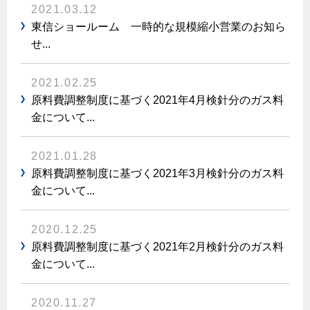
ヤミーのレシピ帖
コンロの取替えは
2021.03.12
払込書によるスマホアプリでのお支払い
快適性
ホーム
お知らせ
都市ガスでんき 従量電灯Ｂ
東信ショールーム 一時的な規模縮小営業のお知ら
リフォーム事例紹介
食育活動について
検針について
経済性
レンジフード
せ...
都市ガスでんき 従量電灯Ｃ
お問合わせ・資料請求
ショールーム
原料費調整制度について
3つのあんしん宣言
ライフスタイルの変化に対応するエコジョーズ
エコ・クッキング
都市ガスでんき 低圧電力
レンジフード
2021.02.25
テレビCM
情報誌
企業情報
電気料金の計算について
こんなときは
原料費調整制度に基づく2021年4月検針分のガス料
料理教室レンタル
ガス・電気併用住宅とオール電化住宅の比較
オーブン・炊飯器
金について...
ご請求とお支払い
スタッフ
ガスくさいとき・警報器が鳴ったとき
採用情報
経済性、環境性、創エネ
約款
ガスが出ないとき
オーブン
リフォームの流れ
2021.01.28
ガスメーターの復帰方法
原料費調整制度に基づく2021年3月検針分のガス料
炊飯器
ライフステージ別に比較する
電気料金のシミュレーション
補助金について
金について...
ガス器具が故障したとき
20代
ご契約・お手続き
リフォームのお知らせ
警報器
地震のとき
30代
2020.12.25
お申込み
ショールーム
ガス給湯器・風呂釜の凍結予防方法
警報器
原料費調整制度に基づく2021年2月検針分のガス料
40代～50代
金について...
故障診断
停電時の対応
リフォームについてのお問い合わせ
60代
バスルーム
よくあるご質問
2020.11.27
ガス工事について