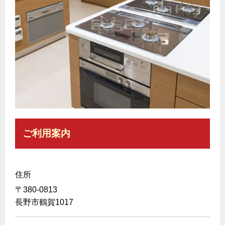
エコジョーズ
プロパンガスから都市ガスへの切り替え
ガス工事に関する約款・委託要件・内管工事見積単価表
浴室暖房乾燥機・脱衣室
都市ガス切り替えのメリット
新しく都市ガスをご利用したい方へ
ミストサウナ
導入事例
道路・敷地内で工事をされる皆さまへ
衣類乾燥機
都市ガス切り替え事例
ガスを安全にお使いいただくために
リビング
ガスファンヒーター
安全対策
ガス温水床暖房・ルームヒーター
ガスメーターの役割と安全機能
ご利用案内
古くなったガス管の交換のおすすめ
正しい接続で安全に
住所
長期使用製品安全点検制度について
〒380-0813
換気と給排気設備の注意点
長野市鶴賀1017
冬季の注意