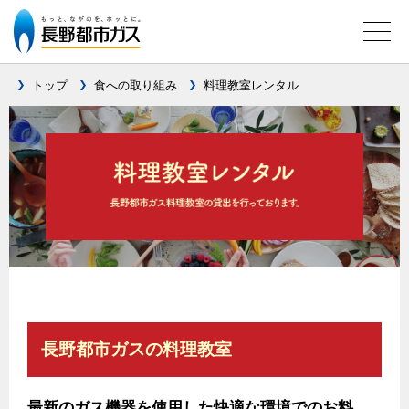
トップ
食への取り組み
料理教室レンタル
ガス料金について
料金メニュー
設備別に比較する
料金表
ガスコンロとIHクッキングヒーターの比較
キッチン
料金の計算方法
家庭用選択約款
安全性
ガスコンロ
私たちのリフォーム
ご請求とお支払いについて
調理性
キッチンをリフォーム
オススメの商品一覧
電力の自由化について
口座振替によるお支払い
清掃性
バスルームをリフォーム
長野都市ガスの料理教室
最新ガスコンロの実力
長野都市ガスのでんきのポイント
クレジットカードによるお支払い
Chef Ropia's JOYFUL CUISINE
サニタリーをリフォーム
グリル活用法
ガス給湯器とエコキュートの比較
払込書による窓口でのお支払い
電気料金 長野都市ガスでんきプラン
その他をリフォーム
最新のガス機器を使用した快適な環境でのお料