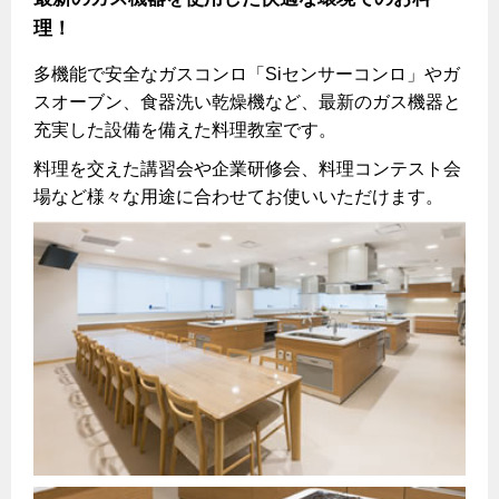
ヤミーのレシピ帖
コンロの取替えは
払込書によるスマホアプリでのお支払い
理！
快適性
都市ガスでんき 従量電灯Ｂ
リフォーム事例紹介
食育活動について
検針について
経済性
レンジフード
都市ガスでんき 従量電灯Ｃ
多機能で安全なガスコンロ「Siセンサーコンロ」やガ
原料費調整制度について
スオーブン、食器洗い乾燥機など、最新のガス機器と
3つのあんしん宣言
ライフスタイルの変化に対応するエコジョーズ
エコ・クッキング
都市ガスでんき 低圧電力
レンジフード
充実した設備を備えた料理教室です。
テレビCM
電気料金の計算について
こんなときは
料理教室レンタル
料理を交えた講習会や企業研修会、料理コンテスト会
ガス・電気併用住宅とオール電化住宅の比較
オーブン・炊飯器
ご請求とお支払い
スタッフ
場など様々な用途に合わせてお使いいただけます。
ガスくさいとき・警報器が鳴ったとき
経済性、環境性、創エネ
約款
法人のお客様へ
ガスが出ないとき
オーブン
リフォームの流れ
ガスメーターの復帰方法
炊飯器
ライフステージ別に比較する
電気料金のシミュレーション
補助金について
ホーム
お知らせ
ガス器具が故障したとき
20代
ご契約・お手続き
リフォームのお知らせ
警報器
地震のとき
お問合わせ・資料請求
ショールーム
30代
お申込み
ショールーム
ガス給湯器・風呂釜の凍結予防方法
警報器
40代～50代
情報誌
企業情報
故障診断
停電時の対応
リフォームについてのお問い合わせ
60代
バスルーム
採用情報
よくあるご質問
ガス工事について