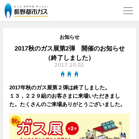
お知らせ
ガス料金について
2017秋のガス展第2弾 開催のお知らせ
（終了しました）
料金メニュー
設備別に比較する
2017.10.02
料金表
ガスコンロとIHクッキングヒーターの比較
キッチン
料金の計算方法
2017年秋のガス展第２弾は終了しました。
家庭用選択約款
安全性
ガスコンロ
私たちのリフォーム
１３，２２９組のお客さまに来場いただきまし
ご請求とお支払いについて
調理性
た。たくさんのご来場ありがとうございました。
キッチンをリフォーム
オススメの商品一覧
電力の自由化について
口座振替によるお支払い
清掃性
バスルームをリフォーム
最新ガスコンロの実力
長野都市ガスのでんきのポイント
クレジットカードによるお支払い
Chef Ropia's JOYFUL CUISINE
サニタリーをリフォーム
法人のお客様へ
グリル活用法
ガス給湯器とエコキュートの比較
払込書による窓口でのお支払い
電気料金 長野都市ガスでんきプラン
その他をリフォーム