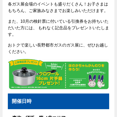
エコジョーズ
プロパンガスから都市ガスへの切り替え
各ガス展会場のイベントも盛りだくさん！お子さまは
ガス工事に関する約款・委託要件・内管工事見積単価表
浴室暖房乾燥機・脱衣室
もちろん、ご家族みなさまでお楽しみいただけます。
都市ガス切り替えのメリット
新しく都市ガスをご利用したい方へ
ミストサウナ
また、10月の検針票に付いている引換券をお持ちいた
導入事例
道路・敷地内で工事をされる皆さまへ
だいた方には、 もれなく記念品をプレゼントいたしま
衣類乾燥機
都市ガス切り替え事例
す。
ガスを安全にお使いいただくために
リビング
おトクで楽しい長野都市ガスのガス展に、ぜひお越し
ください。
ガスファンヒーター
安全対策
ガス温水床暖房・ルームヒーター
ガスメーターの役割と安全機能
古くなったガス管の交換のおすすめ
正しい接続で安全に
長期使用製品安全点検制度について
開催日時
換気と給排気設備の注意点
冬季の注意