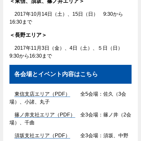
＜東信、須坂、篠ノ井エリア＞
保安体制
2017年10月14日（土）、15日（日） 9:30から
16:30まで
保安体制について
＜長野エリア＞
ガス設備安全点検について
2017年11月3日（金）、4日（土）、５日（日）
各種手続き
9:30から16:30まで
お引越しのときには
各会場とイベント内容はこちら
ガス使用開始のご案内
ガス使用停止のご案内
東信支店エリア（PDF）
全5会場：佐久（3会
場）、小諸、丸子
インターネット受付
篠ノ井支社エリア（PDF）
全3会場：篠ノ井（2会
場）、千曲
須坂支社エリア（PDF）
全3会場：須坂、中野