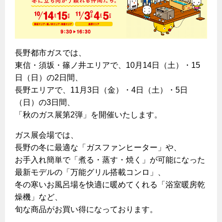
ヤミーのレシピ帖
コンロの取替えは
払込書によるスマホアプリでのお支払い
快適性
ホーム
お知らせ
都市ガスでんき 従量電灯Ｂ
リフォーム事例紹介
食育活動について
検針について
経済性
レンジフード
都市ガスでんき 従量電灯Ｃ
お問合わせ・資料請求
ショールーム
原料費調整制度について
3つのあんしん宣言
ライフスタイルの変化に対応するエコジョーズ
エコ・クッキング
都市ガスでんき 低圧電力
長野都市ガスでは、
レンジフード
東信・須坂・篠ノ井エリアで、10月14日（土）・15
テレビCM
情報誌
企業情報
電気料金の計算について
こんなときは
料理教室レンタル
ガス・電気併用住宅とオール電化住宅の比較
日（日）の2日間、
オーブン・炊飯器
ご請求とお支払い
スタッフ
ガスくさいとき・警報器が鳴ったとき
長野エリアで、11月3日（金）・4日（土）・5日
採用情報
経済性、環境性、創エネ
約款
（日）の3日間、
ガスが出ないとき
オーブン
リフォームの流れ
「秋のガス展第2弾」を開催いたします。
ガスメーターの復帰方法
炊飯器
ライフステージ別に比較する
電気料金のシミュレーション
補助金について
ガス展会場では、
ガス器具が故障したとき
20代
長野の冬に最適な「ガスファンヒーター」や、
ご契約・お手続き
リフォームのお知らせ
警報器
地震のとき
お手入れ簡単で「煮る・蒸す・焼く」が可能になった
30代
お申込み
最新モデルの「万能グリル搭載コンロ」、
ショールーム
ガス給湯器・風呂釜の凍結予防方法
警報器
40代～50代
冬の寒いお風呂場を快適に暖めてくれる「浴室暖房乾
故障診断
停電時の対応
リフォームについてのお問い合わせ
燥機」など、
60代
バスルーム
旬な商品がお買い得になっております。
よくあるご質問
ガス工事について