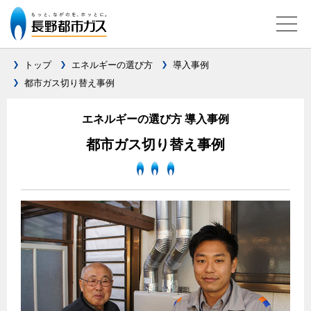
トップ
エネルギーの選び方
導入事例
都市ガス切り替え事例
ガス料金について
エネルギーの選び方 導入事例
料金メニュー
設備別に比較する
都市ガス切り替え事例
料金表
ガスコンロとIHクッキングヒーターの比較
料金の計算方法
家庭用選択約款
安全性
ご請求とお支払いについて
調理性
口座振替によるお支払い
清掃性
クレジットカードによるお支払い
ガス給湯器とエコキュートの比較
払込書による窓口でのお支払い