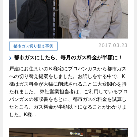
払込書によるスマホアプリでのお支払い
快適性
検針について
経済性
原料費調整制度について
ライフスタイルの変化に対応するエコジョーズ
こんなときは
2017.03.23
都市ガス切り替え事例
ガス・電気併用住宅とオール電化住宅の比較
ガスくさいとき・警報器が鳴ったとき
都市ガスにしたら、毎月のガス料金が半額に！
経済性、環境性、創エネ
ガスが出ないとき
戸建にお住まいのＫ様宅にプロパンガスから都市ガス
への切り替え提案をしました。お話しをする中で、K
ガスメーターの復帰方法
ライフステージ別に比較する
様はガス料金が大幅に削減されることに大変関心を持
ガス器具が故障したとき
20代
たれました。 弊社営業担当者は、ご利用しているプロ
地震のとき
パンガスの領収書をもとに、都市ガスの料金を試算し
30代
たところ、ガス料金が半額以下になることがわかりま
ガス給湯器・風呂釜の凍結予防方法
40代～50代
した。K様...
故障診断
60代
ガス工事について