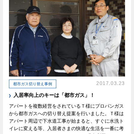
プロパンガスから都市ガスへの切り替え
ガス工事に関する約款・委託要件・内管工事見積単価表
都市ガス切り替えのメリット
新しく都市ガスをご利用したい方へ
導入事例
道路・敷地内で工事をされる皆さまへ
都市ガス切り替え事例
ガスを安全にお使いいただくために
安全対策
キッチン
ガスメーターの役割と安全機能
2017.03.23
都市ガス切り替え事例
ガスコンロ
私たちのリフォーム
古くなったガス管の交換のおすすめ
入居率向上のキーは「都市ガス」！
正しい接続で安全に
キッチンをリフォーム
オススメの商品一覧
電力の自由化について
アパートを複数経営をされているＴ様にプロパンガス
長期使用製品安全点検制度について
バスルームをリフォーム
最新ガスコンロの実力
長野都市ガスのでんきのポイント
から都市ガスへの切り替え提案を行いました。Ｔ様は
Chef Ropia's JOYFUL CUISINE
換気と給排気設備の注意点
サニタリーをリフォーム
法人のお客様へ
グリル活用法
アパート周辺で下水道工事が始まると、すぐに水洗ト
電気料金 長野都市ガスでんきプラン
冬季の注意
その他をリフォーム
イレに変える等、入居者さまの快適な生活を一番に考
ヤミーのレシピ帖
コンロの取替えは