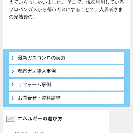
えていらっしゃいました。 そこで、現在利用している
ホーム
お知らせ
都市ガスでんき 従量電灯Ｂ
プロパンガスから都市ガスにすることで、入居者さま
リフォーム事例紹介
食育活動について
保安体制
レンジフード
都市ガスでんき 従量電灯Ｃ
の光熱費の...
お問合わせ・資料請求
ショールーム
3つのあんしん宣言
保安体制について
エコ・クッキング
都市ガスでんき 低圧電力
レンジフード
テレビCM
ガス設備安全点検について
情報誌
企業情報
電気料金の計算について
料理教室レンタル
オーブン・炊飯器
ご請求とお支払い
スタッフ
採用情報
各種手続き
約款
最新ガスコンロの実力
オーブン
リフォームの流れ
お引越しのときには
炊飯器
都市ガス導入事例
電気料金のシミュレーション
ガス使用開始のご案内
補助金について
ガス使用停止のご案内
リフォーム事例
ご契約・お手続き
リフォームのお知らせ
警報器
お申込み
お問合せ・資料請求
インターネット受付
ショールーム
警報器
停電時の対応
リフォームについてのお問い合わせ
バスルーム
よくあるご質問
エコジョーズ