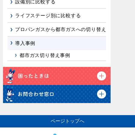
設備別に比較する
浴室暖房乾燥機・脱衣室
ライフステージ別に比較する
ミストサウナ
衣類乾燥機
プロパンガスから都市ガスへの切り替え
導入事例
リビング
都市ガス切り替え事例
ガスファンヒーター
ガス温水床暖房・ルームヒーター
ページトップへ