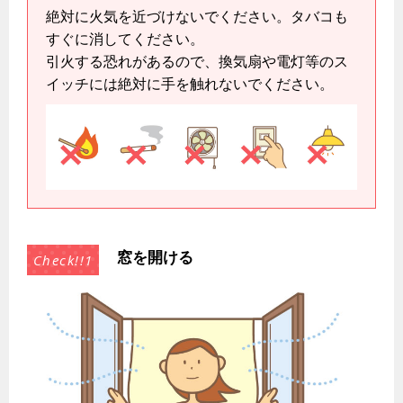
払込書によるスマホアプリでのお支払い
絶対に火気を近づけないでください。タバコも
すぐに消してください。
検針について
引火する恐れがあるので、換気扇や電灯等のス
原料費調整制度について
イッチには絶対に手を触れないでください。
こんなときは
ガスくさいとき・警報器が鳴ったとき
ガスが出ないとき
ガスメーターの復帰方法
ガス器具が故障したとき
窓を開ける
地震のとき
ガス給湯器・風呂釜の凍結予防方法
故障診断
ガス工事について