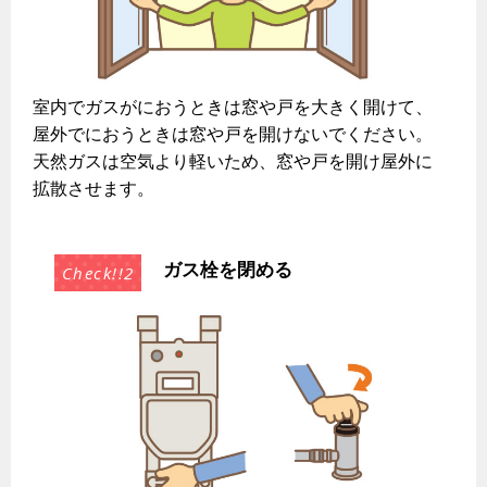
ガス工事に関する約款・委託要件・内管工事見積単価表
新しく都市ガスをご利用したい方へ
道路・敷地内で工事をされる皆さまへ
室内でガスがにおうときは窓や戸を大きく開けて、
屋外でにおうときは窓や戸を開けないでください。
天然ガスは空気より軽いため、窓や戸を開け屋外に
ガスを安全にお使いいただくために
拡散させます。
安全対策
ガス栓を閉める
ガスメーターの役割と安全機能
古くなったガス管の交換のおすすめ
正しい接続で安全に
長期使用製品安全点検制度について
換気と給排気設備の注意点
冬季の注意