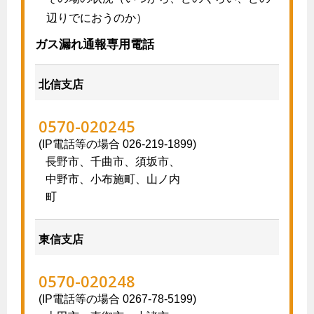
辺りでにおうのか）
ガスコンロとIHクッキングヒーターの比較
キッチン
ガス漏れ通報専用電話
安全性
ガスコンロ
私たちのリフォーム
調理性
北信支店
キッチンをリフォーム
オススメの商品一覧
電力の自由化について
清掃性
バスルームをリフォーム
最新ガスコンロの実力
0570-020245
長野都市ガスのでんきのポイント
Chef Ropia's JOYFUL CUISINE
サニタリーをリフォーム
法人のお客様へ
グリル活用法
(IP電話等の場合 026-219-1899)
ガス給湯器とエコキュートの比較
電気料金 長野都市ガスでんきプラン
その他をリフォーム
長野市、千曲市、須坂市、
ヤミーのレシピ帖
コンロの取替えは
快適性
中野市、小布施町、山ノ内
ホーム
お知らせ
都市ガスでんき 従量電灯Ｂ
町
リフォーム事例紹介
食育活動について
経済性
レンジフード
都市ガスでんき 従量電灯Ｃ
お問合わせ・資料請求
ショールーム
3つのあんしん宣言
ライフスタイルの変化に対応するエコジョーズ
エコ・クッキング
都市ガスでんき 低圧電力
レンジフード
東信支店
テレビCM
情報誌
企業情報
電気料金の計算について
料理教室レンタル
ガス・電気併用住宅とオール電化住宅の比較
0570-020248
オーブン・炊飯器
ご請求とお支払い
スタッフ
採用情報
(IP電話等の場合 0267-78-5199)
経済性、環境性、創エネ
約款
オーブン