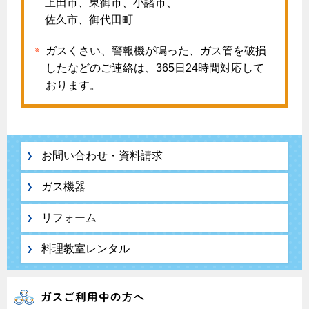
上田市、東御市、小諸市、
リフォームの流れ
佐久市、御代田町
炊飯器
ライフステージ別に比較する
電気料金のシミュレーション
補助金について
ガスくさい、警報機が鳴った、ガス管を破損
20代
ご契約・お手続き
リフォームのお知らせ
警報器
したなどのご連絡は、365日24時間対応して
30代
おります。
お申込み
ショールーム
警報器
40代～50代
停電時の対応
リフォームについてのお問い合わせ
60代
バスルーム
よくあるご質問
お問い合わせ・資料請求
エコジョーズ
プロパンガスから都市ガスへの切り替え
浴室暖房乾燥機・脱衣室
ガス機器
都市ガス切り替えのメリット
ミストサウナ
リフォーム
導入事例
衣類乾燥機
都市ガス切り替え事例
料理教室レンタル
リビング
ガスファンヒーター