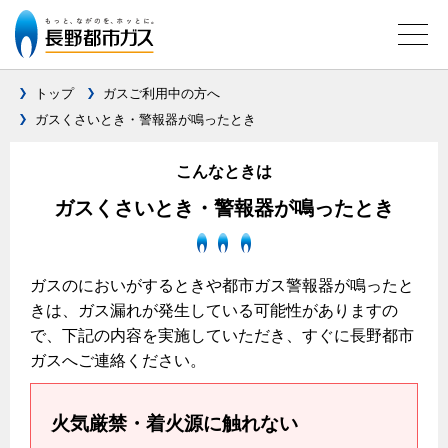
トップ
ガスご利用中の方へ
ガスくさいとき・警報器が鳴ったとき
ガス料金について
こんなときは
料金メニュー
ガスくさいとき・警報器が鳴ったとき
料金表
料金の計算方法
ガスのにおいがするときや都市ガス警報器が鳴ったと
家庭用選択約款
きは、ガス漏れが発生している可能性がありますの
ご請求とお支払いについて
で、下記の内容を実施していただき、すぐに長野都市
ガスへご連絡ください。
口座振替によるお支払い
クレジットカードによるお支払い
火気厳禁・着火源に触れない
払込書による窓口でのお支払い