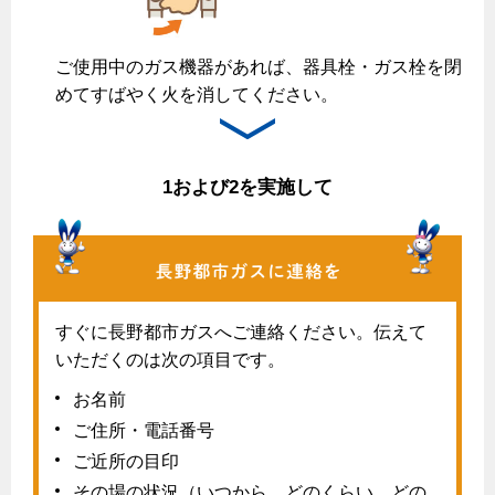
保安体制
ご使用中のガス機器があれば、器具栓・ガス栓を閉
保安体制について
めてすばやく火を消してください。
ガス設備安全点検について
1および2を実施して
各種手続き
お引越しのときには
ガス使用開始のご案内
ガス使用停止のご案内
すぐに長野都市ガスへご連絡ください。伝えて
いただくのは次の項目です。
インターネット受付
お名前
ご住所・電話番号
ご近所の目印
設備別に比較する
その場の状況（いつから、どのくらい、どの