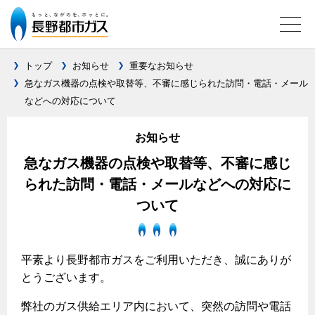
トップ
お知らせ
重要なお知らせ
急なガス機器の点検や取替等、不審に感じられた訪問・電話・メール
などへの対応について
ガス料金について
料金メニュー
お知らせ
設備別に比較する
料金表
急なガス機器の点検や取替等、不審に感じ
ガスコンロとIHクッキングヒーターの比較
キッチン
料金の計算方法
られた訪問・電話・メールなどへの対応に
ついて
家庭用選択約款
安全性
ガスコンロ
私たちのリフォーム
ご請求とお支払いについて
調理性
キッチンをリフォーム
オススメの商品一覧
電力の自由化について
口座振替によるお支払い
清掃性
平素より長野都市ガスをご利用いただき、誠にありが
バスルームをリフォーム
最新ガスコンロの実力
長野都市ガスのでんきのポイント
とうございます。
クレジットカードによるお支払い
Chef Ropia's JOYFUL CUISINE
サニタリーをリフォーム
法人のお客様へ
グリル活用法
ガス給湯器とエコキュートの比較
払込書による窓口でのお支払い
弊社のガス供給エリア内において、突然の訪問や電話
電気料金 長野都市ガスでんきプラン
その他をリフォーム