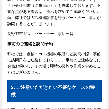
エコジョーズ
プロパンガスから都市ガスへの切り替え
「身分証明書（従事者証）」を携帯しております。不
ガス工事に関する約款・委託要件・内管工事見積単価表
浴室暖房乾燥機・脱衣室
都市ガス切り替えのメリット
審な点がある場合は、提示を求めてご確認ください。
新しく都市ガスをご利用したい方へ
ミストサウナ
尚、弊社ではガス機器設置を行うパートナー工事店が
導入事例
訪問することがございます。
道路・敷地内で工事をされる皆さまへ
衣類乾燥機
都市ガス切り替え事例
長野都市ガス パートナー工事店一覧
ガスを安全にお使いいただくために
リビング
事前のご連絡と訪問予約
ガスファンヒーター
安全対策
弊社では、点検・ガス機器の取替など訪問の際、事前
ガス温水床暖房・ルームヒーター
に訪問日をご連絡しております。事前のご連絡なしに
ガスメーターの役割と安全機能
突然お伺いし、その場で即時の契約や作業を求めるこ
古くなったガス管の交換のおすすめ
とはございません。
正しい接続で安全に
2. ご注意いただきたい不審なケースの特
長期使用製品安全点検制度について
徴
換気と給排気設備の注意点
冬季の注意