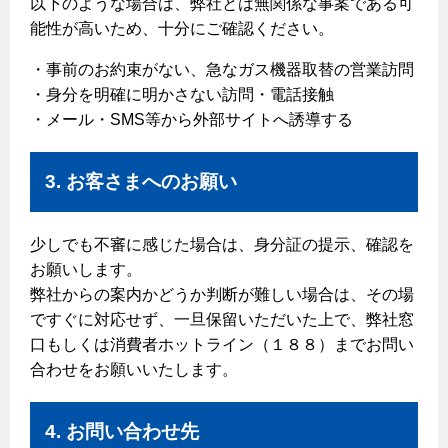
以下のような場合は、弊社とは無関係な事案である可
能性が高いため、十分にご確認ください。
保安体制
・事前のお約束がない、急なガス機器取替の営業訪問
保安体制について
・身分を明確に明かさない訪問・電話接触
ガス設備安全点検について
・メール・SMS等から外部サイトへ誘導する
各種手続き
3. お客さまへのお願い
お引越しのときには
少しでも不審に感じた場合は、身分証の提示、確認を
ガス使用開始のご案内
お願いします。
ガス使用停止のご案内
弊社からの案内かどうか判断が難しい場合は、その場
ですぐに対応せず、一旦保留いただいた上で、弊社窓
インターネット受付
口もしくは消費者ホットライン（１８８）までお問い
合わせをお願いいたします。
4. お問い合わせ先