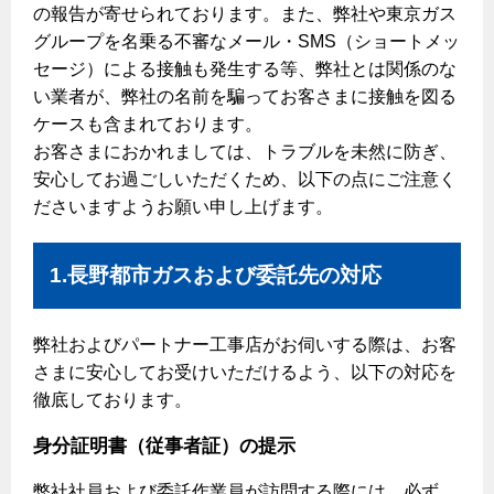
ヤミーのレシピ帖
コンロの取替えは
の報告が寄せられております。また、弊社や東京ガス
払込書によるスマホアプリでのお支払い
快適性
ホーム
お知らせ
都市ガスでんき 従量電灯Ｂ
グループを名乗る不審なメール・SMS（ショートメッ
リフォーム事例紹介
食育活動について
検針について
経済性
セージ）による接触も発生する等、弊社とは関係のな
レンジフード
都市ガスでんき 従量電灯Ｃ
お問合わせ・資料請求
ショールーム
い業者が、弊社の名前を騙ってお客さまに接触を図る
原料費調整制度について
3つのあんしん宣言
ライフスタイルの変化に対応するエコジョーズ
エコ・クッキング
都市ガスでんき 低圧電力
レンジフード
ケースも含まれております。
テレビCM
情報誌
企業情報
電気料金の計算について
お客さまにおかれましては、トラブルを未然に防ぎ、
こんなときは
料理教室レンタル
ガス・電気併用住宅とオール電化住宅の比較
安心してお過ごしいただくため、以下の点にご注意く
オーブン・炊飯器
ご請求とお支払い
スタッフ
ガスくさいとき・警報器が鳴ったとき
ださいますようお願い申し上げます。
採用情報
経済性、環境性、創エネ
約款
ガスが出ないとき
オーブン
リフォームの流れ
1.長野都市ガスおよび委託先の対応
ガスメーターの復帰方法
炊飯器
ライフステージ別に比較する
電気料金のシミュレーション
補助金について
ガス器具が故障したとき
20代
ご契約・お手続き
リフォームのお知らせ
警報器
弊社およびパートナー工事店がお伺いする際は、お客
地震のとき
30代
さまに安心してお受けいただけるよう、以下の対応を
お申込み
ショールーム
ガス給湯器・風呂釜の凍結予防方法
警報器
徹底しております。
40代～50代
故障診断
停電時の対応
リフォームについてのお問い合わせ
60代
身分証明書（従事者証）の提示
バスルーム
よくあるご質問
ガス工事について
弊社社員および委託作業員が訪問する際には、必ず