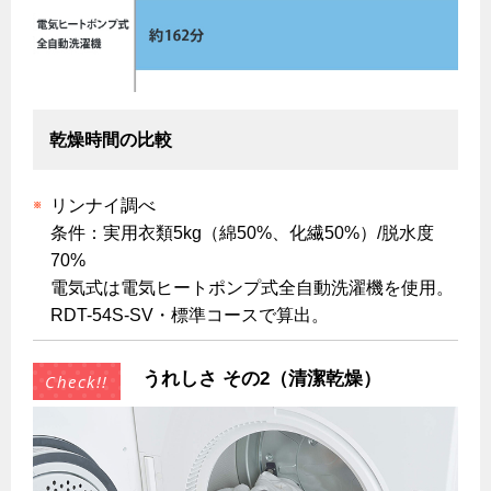
法人のお客様へ
電気料金 長野都市ガスでんきプラン
その他をリフォーム
保安体制
ヤミーのレシピ帖
ホーム
お知らせ
都市ガスでんき 従量電灯Ｂ
保安体制について
リフォーム事例紹介
食育活動について
都市ガスでんき 従量電灯Ｃ
ガス設備安全点検について
お問合わせ・資料請求
ショールーム
乾燥時間の比較
3つのあんしん宣言
エコ・クッキング
都市ガスでんき 低圧電力
テレビCM
情報誌
企業情報
電気料金の計算について
各種手続き
料理教室レンタル
リンナイ調べ
ご請求とお支払い
お引越しのときには
条件：実用衣類5kg（綿50%、化繊50%）/脱水度
スタッフ
採用情報
70%
約款
ガス使用開始のご案内
リフォームの流れ
電気式は電気ヒートポンプ式全自動洗濯機を使用。
ガス使用停止のご案内
RDT-54S-SV・標準コースで算出。
電気料金のシミュレーション
補助金について
インターネット受付
ご契約・お手続き
リフォームのお知らせ
うれしさ その2（清潔乾燥）
お申込み
ショールーム
停電時の対応
リフォームについてのお問い合わせ