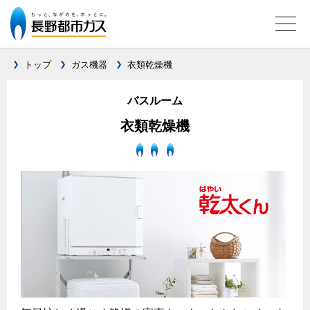
トップ
ガス機器
衣類乾燥機
バスルーム
ガス料金について
衣類乾燥機
料金メニュー
設備別に比較する
料金表
ガスコンロとIHクッキングヒーターの比較
キッチン
料金の計算方法
家庭用選択約款
安全性
ガスコンロ
ご請求とお支払いについて
調理性
オススメの商品一覧
口座振替によるお支払い
清掃性
最新ガスコンロの実力
クレジットカードによるお支払い
グリル活用法
ガス給湯器とエコキュートの比較
払込書による窓口でのお支払い