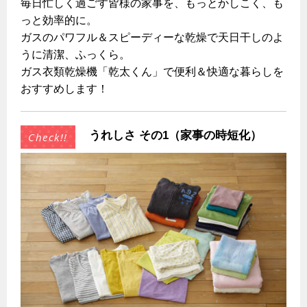
毎日忙しく過ごす皆様の家事を、もっとかしこく、も
コンロの取替えは
払込書によるスマホアプリでのお支払い
快適性
っと効率的に。
検針について
ガスのパワフル＆スピーディーな乾燥で天日干しのよ
経済性
レンジフード
うに清潔、ふっくら。
原料費調整制度について
ライフスタイルの変化に対応するエコジョーズ
ガス衣類乾燥機「乾太くん」で便利＆快適な暮らしを
レンジフード
おすすめします！
こんなときは
ガス・電気併用住宅とオール電化住宅の比較
オーブン・炊飯器
ガスくさいとき・警報器が鳴ったとき
うれしさ その1（家事の時短化）
経済性、環境性、創エネ
ガスが出ないとき
オーブン
ガスメーターの復帰方法
炊飯器
ライフステージ別に比較する
ガス器具が故障したとき
20代
警報器
地震のとき
30代
ガス給湯器・風呂釜の凍結予防方法
警報器
40代～50代
故障診断
60代
バスルーム
ガス工事について