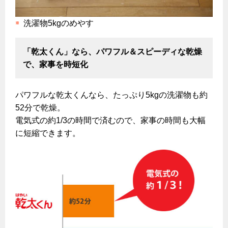
エコジョーズ
プロパンガスから都市ガスへの切り替え
ガス工事に関する約款・委託要件・内管工事見積単価表
浴室暖房乾燥機・脱衣室
都市ガス切り替えのメリット
洗濯物5kgのめやす
新しく都市ガスをご利用したい方へ
ミストサウナ
導入事例
道路・敷地内で工事をされる皆さまへ
「乾太くん」なら、パワフル＆スピーディな乾燥
衣類乾燥機
で、家事を時短化
都市ガス切り替え事例
ガスを安全にお使いいただくために
リビング
パワフルな乾太くんなら、たっぷり5kgの洗濯物も約
ガスファンヒーター
安全対策
52分で乾燥。
ガス温水床暖房・ルームヒーター
電気式の約1/3の時間で済むので、家事の時間も大幅
ガスメーターの役割と安全機能
に短縮できます。
古くなったガス管の交換のおすすめ
正しい接続で安全に
私たちのリフォーム
長期使用製品安全点検制度について
キッチンをリフォーム
換気と給排気設備の注意点
電力の自由化について
バスルームをリフォーム
冬季の注意
長野都市ガスのでんきのポイント
Chef Ropia's JOYFUL CUISINE
サニタリーをリフォーム