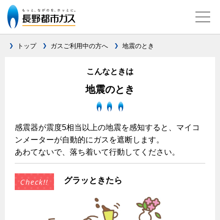
トップ
ガスご利用中の方へ
地震のとき
こんなときは
ガス料金について
地震のとき
料金メニュー
料金表
料金の計算方法
感震器が震度5相当以上の地震を感知すると、マイコ
ンメーターが自動的にガスを遮断します。
家庭用選択約款
あわてないで、落ち着いて行動してください。
ご請求とお支払いについて
口座振替によるお支払い
グラッときたら
クレジットカードによるお支払い
払込書による窓口でのお支払い