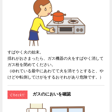
ガス工事に関する約款・委託要件・内管工事見積単価表
新しく都市ガスをご利用したい方へ
道路・敷地内で工事をされる皆さまへ
ガスを安全にお使いいただくために
安全対策
すばやく火の始末。
揺れがおさまったら、ガス機器の火をすばやく消して
ガスメーターの役割と安全機能
ガス栓を閉めてください。
（ゆれている最中にあわてて火を消そうとすると、や
古くなったガス管の交換のおすすめ
けどや転倒してけがをするおそれがあり危険です。）
正しい接続で安全に
長期使用製品安全点検制度について
ガスのにおいを確認
換気と給排気設備の注意点
冬季の注意