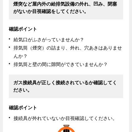
リフォームの流れ
煙突など屋内外の給排気設備の外れ、凹み、閉塞
炊飯器
がないか目視確認をしてください。
ライフステージ別に比較する
電気料金のシミュレーション
補助金について
20代
ご契約・お手続き
リフォームのお知らせ
警報器
確認ポイント
30代
お申込み
給気口がふさがっていませんか？
ショールーム
警報器
40代～50代
排気筒（煙突）の詰まり、外れ、穴あきはありませ
停電時の対応
リフォームについてのお問い合わせ
60代
んか？
バスルーム
よくあるご質問
排気筒と壁の間に隙間ができていませんか？
エコジョーズ
プロパンガスから都市ガスへの切り替え
浴室暖房乾燥機・脱衣室
都市ガス切り替えのメリット
ガス接続具が正しく接続されているか確認してく
ミストサウナ
ださい。
導入事例
衣類乾燥機
都市ガス切り替え事例
確認ポイント
リビング
接続具が外れていないか目視確認してください。
ガスファンヒーター