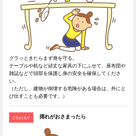
払込書によるスマホアプリでのお支払い
検針について
原料費調整制度について
こんなときは
ガスくさいとき・警報器が鳴ったとき
グラッときたらまず身を守る。
ガスが出ないとき
テーブルや机など頑丈な家具の下にふせて、座布団や
雑誌などで頭部を保護し身の安全を確保してくださ
ガスメーターの復帰方法
い。
ガス器具が故障したとき
（ただし、建物が倒壊する危険がある場合は、外にと
び出すことも必要です。）
地震のとき
ガス給湯器・風呂釜の凍結予防方法
揺れがおさまったら
故障診断
ガス工事について