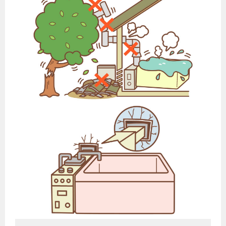
ガスコンロとIHクッキングヒーターの比較
キッチン
安全性
ガスコンロ
私たちのリフォーム
調理性
キッチンをリフォーム
オススメの商品一覧
電力の自由化について
清掃性
バスルームをリフォーム
最新ガスコンロの実力
長野都市ガスのでんきのポイント
Chef Ropia's JOYFUL CUISINE
サニタリーをリフォーム
法人のお客様へ
グリル活用法
ガス給湯器とエコキュートの比較
電気料金 長野都市ガスでんきプラン
その他をリフォーム
ヤミーのレシピ帖
コンロの取替えは
快適性
ホーム
お知らせ
都市ガスでんき 従量電灯Ｂ
リフォーム事例紹介
食育活動について
経済性
レンジフード
都市ガスでんき 従量電灯Ｃ
お問合わせ・資料請求
ショールーム
3つのあんしん宣言
ライフスタイルの変化に対応するエコジョーズ
エコ・クッキング
都市ガスでんき 低圧電力
レンジフード
テレビCM
情報誌
企業情報
電気料金の計算について
料理教室レンタル
ガス・電気併用住宅とオール電化住宅の比較
オーブン・炊飯器
ご請求とお支払い
スタッフ
採用情報
経済性、環境性、創エネ
約款
オーブン