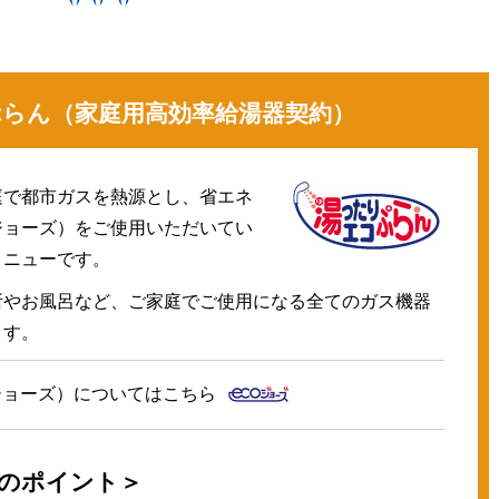
換気と給排気設備の注意点
電気併用住宅とオール電化住宅の比
冬季の注意
ついて
、環境性、創エネ
らん（家庭用高効率給湯器契約）
保安体制
に関する約款・委託要件・内
積単価表
保安体制について
市ガスをご利用したい方へ
庭で都市ガスを熱源とし、省エネ
ガス設備安全点検について
地内で工事をされる皆さまへ
ジョーズ）をご使用いただいてい
メニューです。
所やお風呂など、ご家庭でご使用になる全てのガス機器
ます。
ジョーズ）についてはこちら
のポイント＞