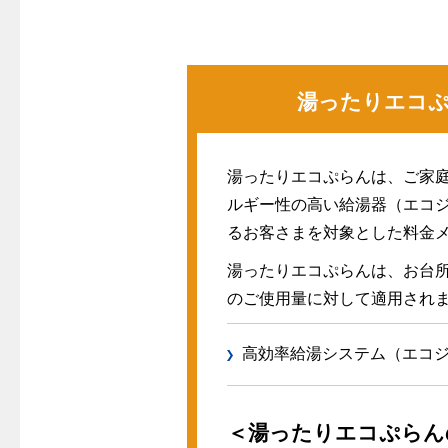
警報器
クレジットカードによるお支払い
故障診断
ガス・
レンジフード
較
払込書による窓口でのお支払い
ガス工事に
レンジフード
払込書によるスマホアプリでのお支払
経済性
湯ったりエコぷ
ガス工事
い
管工事見
検針について
新しく都
原料費調整制度について
湯ったりエコぷらんは、ご家
道路・敷
ルギー性の高い給湯器（エコ
るお客さまを対象とした料金
湯ったりエコぷらんは、お台
のご使用量に対して適用され
高効率給湯システム（エコ
＜湯ったりエコぷらん