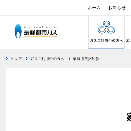
ホーム
お知らせ
トップ
ガスご利用中の方へ
家庭用選択約款
ガス料金について
設備別に比較する
キッチン
私たちのリフォーム
電力の自由化について
Chef Ropia's JOYFUL CUISINE
こんなとき
リフォーム
電気料金 長
ヤミーのレ
料金メニュー
キッチンをリフォーム
ガスくさ
都市ガス
長野都市ガスのでんきのポイント
3つのあんし
料理教室レンタル
ガスコンロとIHクッキングヒーターの比較
ガスコンロ
ガス給
オーブ
料金表
バスルームをリフォーム
ガスが出
都市ガス
テレビCM
安全性
オススメの商品一覧
快適性
オーブ
料金の計算方法
サニタリーをリフォーム
ガスメー
都市ガス
調理性
最新ガスコンロの実力
経済性
炊飯器
スタッフ
家庭用選択約款
その他をリフォーム
ガス器具
電気料金
清掃性
グリル活用法
ライフ
ご請求とお支払いについて
地震のと
ご請求と
ョーズ
警報器
コンロの取替えは
口座振替によるお支払い
ガス給湯
約款