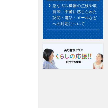
急なガス機器の点検や取
替等、不審に感じられた
訪問・電話・メールなど
への対応について