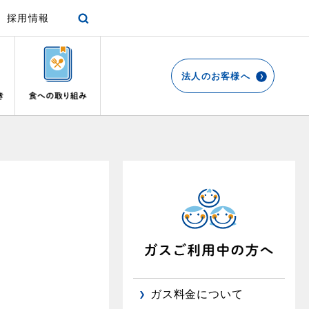
採用情報
法人のお客様へ
各種手続き
ショールーム
停電時の対応
エコ・クッキング
プロパンガスから都市ガスへの切り替え
リビング
お引越しのときには
都市ガス切り替えのメリット
ガスファンヒーター
リフォームについてのお問い合わせ
よくあるご質問
ガス使用開始のご案内
ガス温水床暖房・ルームヒーター
導入事例
ガス使用停止のご案内
都市ガス切り替え事例
め
インターネット受付
ガス料金について
て