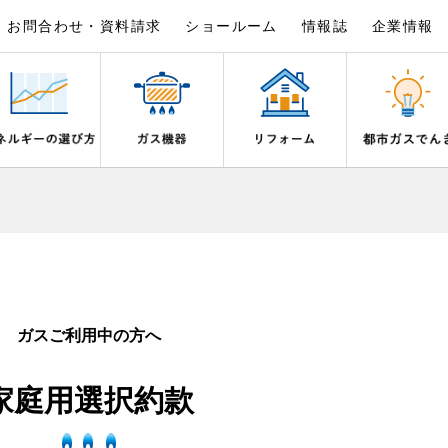
お問合わせ・資料請求
ショールーム
情報誌
企業情報
×
×
×
×
×
×
は
事例紹介
野都市ガスでんきプラン
シピ帖
ガスを安全にお使いいただくために
リフォームの流れ
電気料金のシミュレーション
食育活動について
ライフステージ別に比較する
バスルーム
いとき・警報器が鳴ったとき
でんき 従量電灯Ｂ
20代
エコジョーズ
ん宣言
補助金について
ご契約・お手続き
湯器とエコキュートの比較
ン・炊飯器
安全対策
ないとき
でんき 従量電灯Ｃ
30代
浴室暖房乾燥機・脱衣室
リフォームのお知らせ
お申込み
ガスご利用中の方へ
ン
ガスメーターの役割と安全機能
ターの復帰方法
でんき 低圧電力
40代～50代
ミストサウナ
古くなったガス管の交換のおすす
が故障したとき
の計算について
60代
衣類乾燥機
家庭用選択約款
スタイルの変化に対応するエコジ
正しい接続で安全に
き
お支払い
長期使用製品安全点検制度につい
器・風呂釜の凍結予防方法