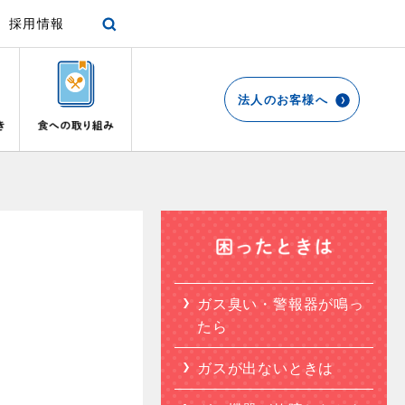
採用情報
法人のお客様へ
各種手続き
ショールーム
停電時の対応
エコ・クッキング
プロパンガスから都市ガスへの切り替え
リビング
お引越しのときには
都市ガス切り替えのメリット
ガスファンヒーター
リフォームについてのお問い合わせ
よくあるご質問
ガス使用開始のご案内
ガス温水床暖房・ルームヒーター
導入事例
ガス臭い・警報器が鳴っ
ガス使用停止のご案内
たら
都市ガス切り替え事例
め
インターネット受付
ガスが出ないときは
て