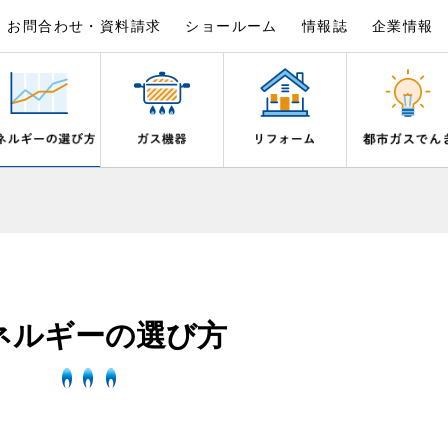
お問合わせ・資料請求
ショールーム
情報誌
企業情報
×
×
×
×
×
×
は
事例紹介
野都市ガスでんきプラン
シピ帖
ガスを安全にお使いいただくために
リフォームの流れ
電気料金のシミュレーション
食育活動について
ライフステージ別に比較する
バスルーム
いとき・警報器が鳴ったとき
でんき 従量電灯Ｂ
20代
エコジョーズ
ん宣言
補助金について
ご契約・お手続き
湯器とエコキュートの比較
ン・炊飯器
安全対策
ないとき
でんき 従量電灯Ｃ
30代
浴室暖房乾燥機・脱衣室
ネルギーの選び方
リフォームのお知らせ
お申込み
ン
ガスメーターの役割と安全機能
ターの復帰方法
でんき 低圧電力
40代～50代
ミストサウナ
古くなったガス管の交換のおすす
が故障したとき
の計算について
60代
衣類乾燥機
スタイルの変化に対応するエコジ
正しい接続で安全に
き
お支払い
長期使用製品安全点検制度につい
器・風呂釜の凍結予防方法