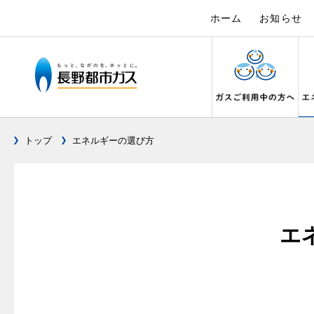
ホーム
お知らせ
トップ
エネルギーの選び方
ガス料金について
設備別に比較する
キッチン
私たちのリフォーム
電力の自由化について
Chef Ropia's JOYFUL CUISINE
こんなとき
リフォーム
電気料金 長
ヤミーのレ
料金メニュー
キッチンをリフォーム
ガスくさ
都市ガス
長野都市ガスのでんきのポイント
3つのあんし
料理教室レンタル
ガスコンロとIHクッキングヒーターの比較
ガスコンロ
ガス給
オーブ
料金表
バスルームをリフォーム
ガスが出
都市ガス
エ
テレビCM
安全性
オススメの商品一覧
快適性
オーブ
料金の計算方法
サニタリーをリフォーム
ガスメー
都市ガス
調理性
最新ガスコンロの実力
経済性
炊飯器
スタッフ
家庭用選択約款
その他をリフォーム
ガス器具
電気料金
清掃性
グリル活用法
ライフ
ご請求とお支払いについて
地震のと
ご請求と
ョーズ
警報器
コンロの取替えは
口座振替によるお支払い
ガス給湯
約款