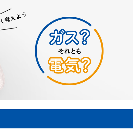
換気と給排気設備の注意点
電気併用住宅とオール電化住宅の比
冬季の注意
ついて
、環境性、創エネ
保安体制
に関する約款・委託要件・内
積単価表
保安体制について
市ガスをご利用したい方へ
ガス設備安全点検について
地内で工事をされる皆さまへ