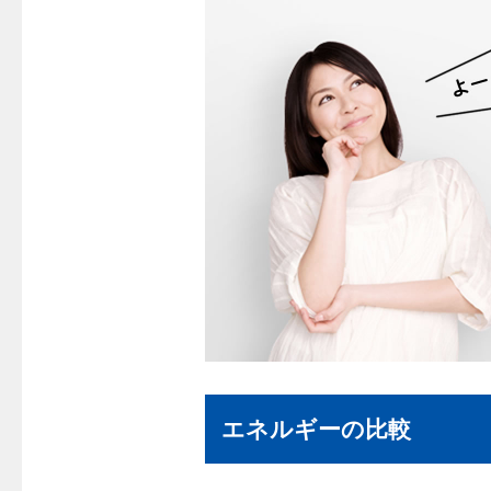
警報器
クレジットカードによるお支払い
故障診断
ガス・
レンジフード
較
払込書による窓口でのお支払い
ガス工事に
レンジフード
払込書によるスマホアプリでのお支払
経済性
ガス工事
い
管工事見
検針について
新しく都
原料費調整制度について
道路・敷
エネルギーの比較