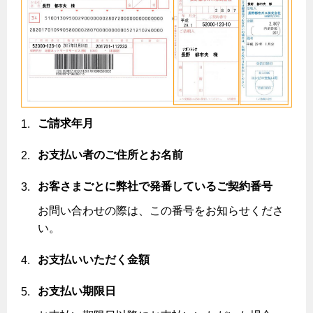
ガスコンロとIHクッキングヒーターの比較
キッチン
安全性
ガスコンロ
私たちのリフォーム
調理性
キッチンをリフォーム
オススメの商品一覧
電力の自由化について
清掃性
バスルームをリフォーム
最新ガスコンロの実力
ご請求年月
長野都市ガスのでんきのポイント
Chef Ropia's JOYFUL CUISINE
サニタリーをリフォーム
法人のお客様へ
グリル活用法
ガス給湯器とエコキュートの比較
お支払い者のご住所とお名前
電気料金 長野都市ガスでんきプラン
その他をリフォーム
ヤミーのレシピ帖
コンロの取替えは
快適性
ホーム
お知らせ
都市ガスでんき 従量電灯Ｂ
お客さまごとに弊社で発番しているご契約番号
リフォーム事例紹介
食育活動について
経済性
レンジフード
都市ガスでんき 従量電灯Ｃ
お問い合わせの際は、この番号をお知らせくださ
お問合わせ・資料請求
ショールーム
3つのあんしん宣言
ライフスタイルの変化に対応するエコジョーズ
い。
エコ・クッキング
都市ガスでんき 低圧電力
レンジフード
テレビCM
情報誌
企業情報
電気料金の計算について
お支払いいただく金額
料理教室レンタル
ガス・電気併用住宅とオール電化住宅の比較
オーブン・炊飯器
ご請求とお支払い
スタッフ
お支払い期限日
採用情報
経済性、環境性、創エネ
約款
オーブン