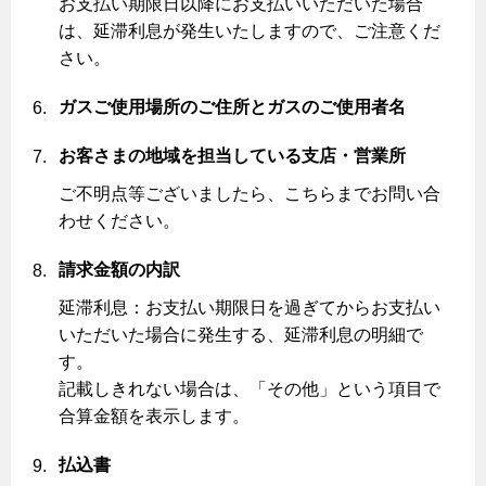
お支払い期限日以降にお支払いいただいた場合
リフォームの流れ
は、延滞利息が発生いたしますので、ご注意くだ
炊飯器
ライフステージ別に比較する
電気料金のシミュレーション
補助金について
さい。
20代
ご契約・お手続き
リフォームのお知らせ
警報器
ガスご使用場所のご住所とガスのご使用者名
30代
お申込み
ショールーム
警報器
お客さまの地域を担当している支店・営業所
40代～50代
停電時の対応
リフォームについてのお問い合わせ
ご不明点等ございましたら、こちらまでお問い合
60代
バスルーム
わせください。
よくあるご質問
エコジョーズ
プロパンガスから都市ガスへの切り替え
請求金額の内訳
浴室暖房乾燥機・脱衣室
都市ガス切り替えのメリット
延滞利息：お支払い期限日を過ぎてからお支払い
ミストサウナ
いただいた場合に発生する、延滞利息の明細で
導入事例
す。
衣類乾燥機
記載しきれない場合は、「その他」という項目で
都市ガス切り替え事例
合算金額を表示します。
リビング
払込書
ガスファンヒーター