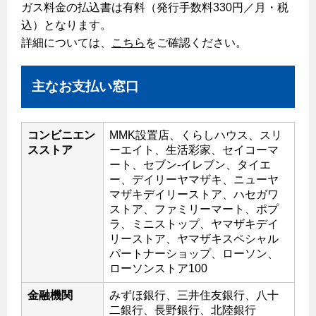
ガス料金の払込書は有料（発行手数料330円／月・税
払込書によるスマホアプリでのお支払い
込）となります。
検針について
詳細については、
こちら
をご確認ください。
原料費調整制度について
主なお支払い窓口
こんなときは
ガスくさいとき・警報器が鳴ったとき
コンビニエン
MMK設置店、くらしハウス、スリ
スストア
ーエイト、生活彩家、セイコーマ
ガスが出ないとき
ート、セブン-イレブン、タイエ
ガスメーターの復帰方法
ー、デイリーヤマザキ、ニューヤ
マザキデイリーストア、ハセガワ
ガス器具が故障したとき
ストア、ファミリーマート、ポプ
ラ、ミニストップ、ヤマザキデイ
地震のとき
リーストア、ヤマザキスペシャル
ガス給湯器・風呂釜の凍結予防方法
パートナーショップ、ローソン、
ローソンストア100
故障診断
金融機関
みずほ銀行、三井住友銀行、八十
ガス工事について
二銀行、長野銀行、北陸銀行