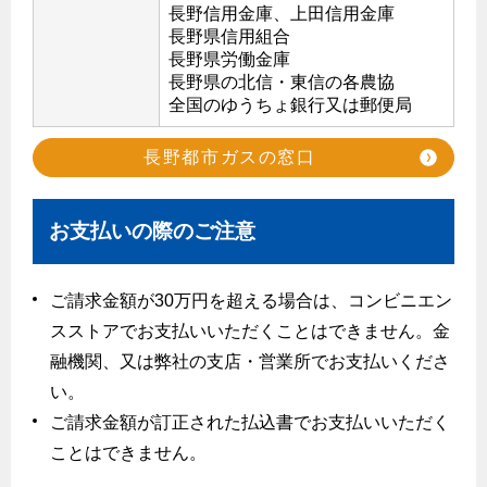
長野信用金庫、上田信用金庫
ガス工事に関する約款・委託要件・内管工事見積単価表
長野県信用組合
長野県労働金庫
新しく都市ガスをご利用したい方へ
長野県の北信・東信の各農協
全国のゆうちょ銀行又は郵便局
道路・敷地内で工事をされる皆さまへ
長野都市ガスの窓口
ガスを安全にお使いいただくために
安全対策
お支払いの際のご注意
ガスメーターの役割と安全機能
ご請求金額が30万円を超える場合は、コンビニエン
古くなったガス管の交換のおすすめ
スストアでお支払いいただくことはできません。金
正しい接続で安全に
融機関、又は弊社の支店・営業所でお支払いくださ
長期使用製品安全点検制度について
い。
ご請求金額が訂正された払込書でお支払いいただく
換気と給排気設備の注意点
ことはできません。
冬季の注意