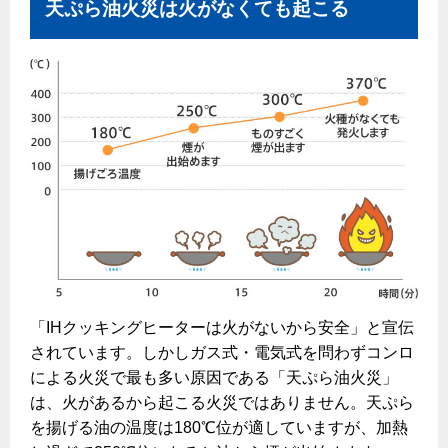
天ぷら油火災は火がなくても起こる
払込書によるスマホアプリでのお支払い
快適性
検針について
経済性
原料費調整制度について
ライフスタイルの変化に対応するエコジョーズ
こんなときは
ガス・電気併用住宅とオール電化住宅の比較
ガスくさいとき・警報器が鳴ったとき
経済性、環境性、創エネ
ガスが出ないとき
ガスメーターの復帰方法
ライフステージ別に比較する
ガス器具が故障したとき
20代
地震のとき
「IHクッキングヒーターは火がないから安全」と宣伝
30代
されています。しかしガス式・電気式を問わずコンロ
ガス給湯器・風呂釜の凍結予防方法
40代～50代
による火災で最も多い原因である「天ぷら油火災」
故障診断
60代
は、火があるから起こる火災ではありません。天ぷら
を揚げる油の温度は180℃位が適していますが、加熱
ガス工事について