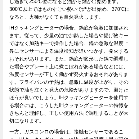
し過ぎて250℃位になると油から煙が出始めます。
プロパンガスから都市ガスへの切り替え
ガス工事に関する約款・委託要件・内管工事見積単価表
300℃以上ではものすごい勢いで煙が出始め、370℃に
都市ガス切り替えのメリット
なると、火種がなくても自然発火します。
新しく都市ガスをご利用したい方へ
IHクッキングヒーターの場合、鍋底が急激に加熱され
導入事例
道路・敷地内で工事をされる皆さまへ
ます。従って、少量の油で加熱した場合や揚げ物キー
都市ガス切り替え事例
ではなく加熱キーで操作した場合、鍋の急激な温度上
ガスを安全にお使いいただくために
昇にセンサーによる温度検知が追いつかず、発火する
おそれがあります。また、鍋底が変形した鍋で調理し
安全対策
た場合やプレート上に煮こぼれがある場合などには、
キッチン
温度センサーが正しく働かず発火するおそれがありま
ガスメーターの役割と安全機能
す。フライパンの予熱は、急激に温度が上がり、その
ガスコンロ
私たちのリフォーム
古くなったガス管の交換のおすすめ
状態で油を注ぐと発火の危険がありますので、避けた
ほうが良いでしょう。IHクッキングヒーターを使用す
正しい接続で安全に
キッチンをリフォーム
オススメの商品一覧
電力の自由化について
る場合には、こうしたIHクッキングヒーターの特徴を
長期使用製品安全点検制度について
バスルームをリフォーム
きちんと理解し、正しい使用方法で調理することが大
最新ガスコンロの実力
長野都市ガスのでんきのポイント
Chef Ropia's JOYFUL CUISINE
切になります。
換気と給排気設備の注意点
サニタリーをリフォーム
法人のお客様へ
グリル活用法
一方、ガスコンロの場合は、接触センサーであるこ
電気料金 長野都市ガスでんきプラン
冬季の注意
その他をリフォーム
ヤミーのレシピ帖
コンロの取替えは