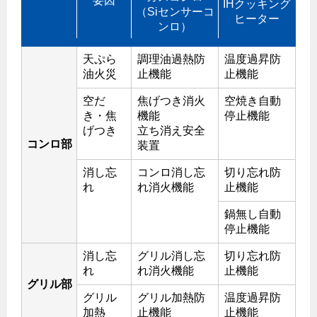
要因
IHクッキング
（Siセンサーコ
ヒーター
ンロ）
天ぷら
調理油過熱防
温度過昇防
油火災
止機能
止機能
空だ
焦げつき消火
空焼き自動
き・焦
機能
停止機能
げつき
立ち消え安全
コンロ部
装置
消し忘
コンロ消し忘
切り忘れ防
れ
れ消火機能
止機能
鍋無し自動
停止機能
消し忘
グリル消し忘
切り忘れ防
れ
れ消火機能
止機能
グリル部
グリル
グリル加熱防
温度過昇防
加熱
止機能
止機能