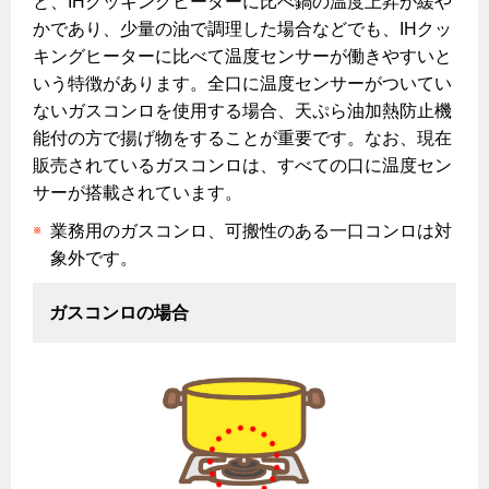
と、IHクッキングヒーターに比べ鍋の温度上昇が緩や
ホーム
お知らせ
都市ガスでんき 従量電灯Ｂ
かであり、少量の油で調理した場合などでも、IHクッ
リフォーム事例紹介
食育活動について
保安体制
レンジフード
都市ガスでんき 従量電灯Ｃ
キングヒーターに比べて温度センサーが働きやすいと
お問合わせ・資料請求
ショールーム
いう特徴があります。全口に温度センサーがついてい
3つのあんしん宣言
保安体制について
エコ・クッキング
都市ガスでんき 低圧電力
レンジフード
ないガスコンロを使用する場合、天ぷら油加熱防止機
テレビCM
ガス設備安全点検について
情報誌
企業情報
電気料金の計算について
能付の方で揚げ物をすることが重要です。なお、現在
料理教室レンタル
販売されているガスコンロは、すべての口に温度セン
オーブン・炊飯器
ご請求とお支払い
スタッフ
採用情報
各種手続き
サーが搭載されています。
約款
オーブン
リフォームの流れ
業務用のガスコンロ、可搬性のある一口コンロは対
お引越しのときには
炊飯器
象外です。
電気料金のシミュレーション
ガス使用開始のご案内
補助金について
ガス使用停止のご案内
ガスコンロの場合
ご契約・お手続き
リフォームのお知らせ
警報器
お申込み
インターネット受付
ショールーム
警報器
停電時の対応
リフォームについてのお問い合わせ
バスルーム
よくあるご質問
エコジョーズ