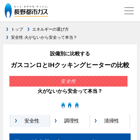
トップ
エネルギーの選び方
安全性 火がないから安全って本当？
ガス料金について
設備別に比較する
料金メニュー
設備別に比較する
ガスコンロとIHクッキングヒーターの比較
料金表
ガスコンロとIHクッキングヒーターの比較
料金の計算方法
安全性
家庭用選択約款
火がないから安全って本当？
安全性
ご請求とお支払いについて
調理性
口座振替によるお支払い
清掃性
安全性
調理性
清掃性
クレジットカードによるお支払い
ガス給湯器とエコキュートの比較
払込書による窓口でのお支払い