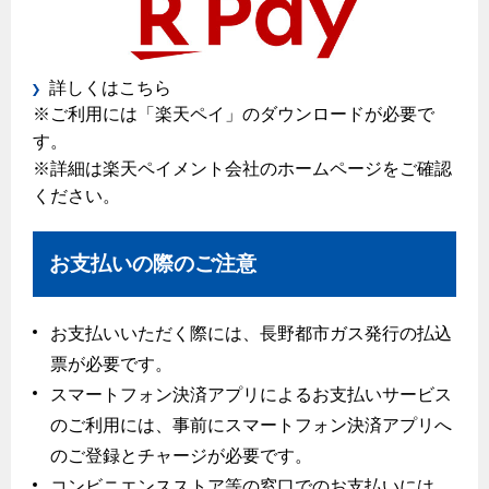
ガスコンロとIHクッキングヒーターの比較
キッチン
安全性
詳しくはこちら
ガスコンロ
私たちのリフォーム
※ご利用には「楽天ペイ」のダウンロードが必要で
調理性
キッチンをリフォーム
す。
オススメの商品一覧
電力の自由化について
清掃性
※詳細は楽天ペイメント会社のホームページをご確認
バスルームをリフォーム
最新ガスコンロの実力
長野都市ガスのでんきのポイント
ください。
Chef Ropia's JOYFUL CUISINE
サニタリーをリフォーム
法人のお客様へ
グリル活用法
ガス給湯器とエコキュートの比較
電気料金 長野都市ガスでんきプラン
その他をリフォーム
ヤミーのレシピ帖
コンロの取替えは
お支払いの際のご注意
快適性
ホーム
お知らせ
都市ガスでんき 従量電灯Ｂ
リフォーム事例紹介
食育活動について
経済性
レンジフード
都市ガスでんき 従量電灯Ｃ
お支払いいただく際には、長野都市ガス発行の払込
お問合わせ・資料請求
ショールーム
3つのあんしん宣言
ライフスタイルの変化に対応するエコジョーズ
エコ・クッキング
都市ガスでんき 低圧電力
票が必要です。
レンジフード
スマートフォン決済アプリによるお支払いサービス
テレビCM
情報誌
企業情報
電気料金の計算について
料理教室レンタル
ガス・電気併用住宅とオール電化住宅の比較
のご利用には、事前にスマートフォン決済アプリへ
オーブン・炊飯器
ご請求とお支払い
スタッフ
のご登録とチャージが必要です。
採用情報
経済性、環境性、創エネ
約款
コンビニエンスストア等の窓口でのお支払いには、
オーブン