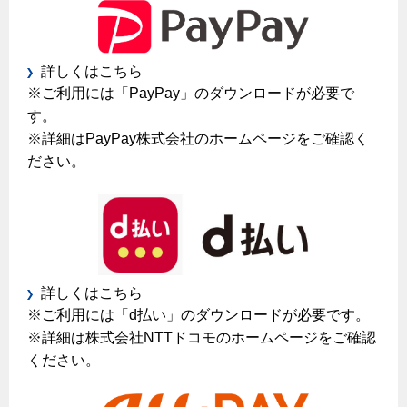
ガス工事に関する約款・委託要件・内管工事見積単価表
新しく都市ガスをご利用したい方へ
詳しくはこちら
道路・敷地内で工事をされる皆さまへ
※ご利用には「PayPay」のダウンロードが必要で
す。
※詳細はPayPay株式会社のホームページをご確認く
ガスを安全にお使いいただくために
ださい。
安全対策
ガスメーターの役割と安全機能
古くなったガス管の交換のおすすめ
正しい接続で安全に
詳しくはこちら
※ご利用には「d払い」のダウンロードが必要です。
長期使用製品安全点検制度について
※詳細は株式会社NTTドコモのホームページをご確認
換気と給排気設備の注意点
ください。
冬季の注意