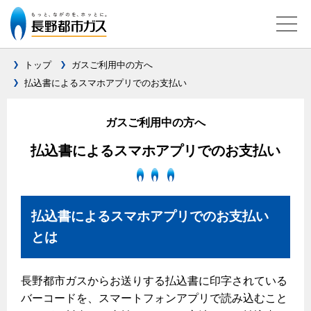
トップ
ガスご利用中の方へ
払込書によるスマホアプリでのお支払い
ガス料金について
ガスご利用中の方へ
料金メニュー
払込書によるスマホアプリでのお支払い
料金表
料金の計算方法
家庭用選択約款
払込書によるスマホアプリでのお支払い
ご請求とお支払いについて
とは
口座振替によるお支払い
クレジットカードによるお支払い
長野都市ガスからお送りする払込書に印字されている
バーコードを、スマートフォンアプリで読み込むこと
払込書による窓口でのお支払い