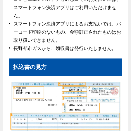
リフォームの流れ
スマートフォン決済アプリはご利用いただけませ
炊飯器
ライフステージ別に比較する
電気料金のシミュレーション
補助金について
ん。
20代
スマートフォン決済アプリによるお支払いでは、バ
ご契約・お手続き
リフォームのお知らせ
警報器
ーコード印刷のないもの、金額訂正されたものはお
30代
お申込み
ショールーム
取り扱いできません。
警報器
40代～50代
長野都市ガスから、領収書は発行いたしません。
停電時の対応
リフォームについてのお問い合わせ
60代
バスルーム
よくあるご質問
払込書の見方
エコジョーズ
プロパンガスから都市ガスへの切り替え
浴室暖房乾燥機・脱衣室
都市ガス切り替えのメリット
ミストサウナ
導入事例
衣類乾燥機
都市ガス切り替え事例
リビング
ガスファンヒーター