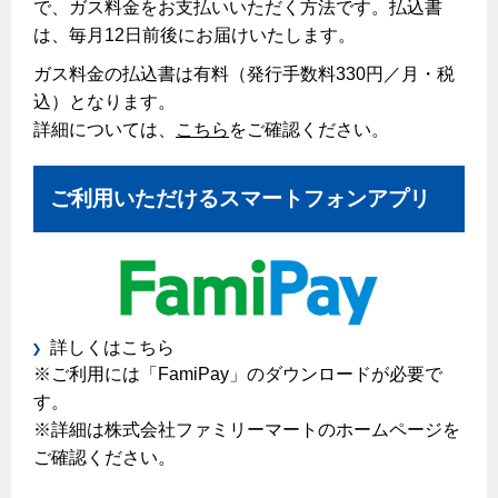
で、ガス料金をお支払いいただく方法です。払込書
払込書によるスマホアプリでのお支払い
は、毎月12日前後にお届けいたします。
検針について
ガス料金の払込書は有料（発行手数料330円／月・税
原料費調整制度について
込）となります。
詳細については、
こちら
をご確認ください。
こんなときは
ご利用いただけるスマートフォンアプリ
ガスくさいとき・警報器が鳴ったとき
ガスが出ないとき
ガスメーターの復帰方法
ガス器具が故障したとき
詳しくはこちら
地震のとき
※ご利用には「FamiPay」のダウンロードが必要で
ガス給湯器・風呂釜の凍結予防方法
す。
※詳細は株式会社ファミリーマートのホームページを
故障診断
ご確認ください。
ガス工事について