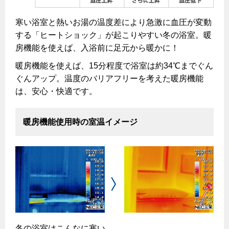
エコジョーズ
プロパンガスから都市ガスへの切り替え
ガス工事に関する約款・委託要件・内管工事見積単価表
浴室暖房乾燥機・脱衣室
都市ガス切り替えのメリット
寒い浴室と熱いお湯の温度差により急激に血圧が変動
新しく都市ガスをご利用したい方へ
する「ヒートショック」が起こりやすい冬の浴室。暖
ミストサウナ
導入事例
房機能を使えば、入浴前に足元から暖かに！
道路・敷地内で工事をされる皆さまへ
衣類乾燥機
暖房機能を使えば、15分程度で浴室は約34℃までぐん
都市ガス切り替え事例
ぐんアップ。温度のバリアフリーを考えた暖房機能
ガスを安全にお使いいただくために
リビング
は、安心・快適です。
ガスファンヒーター
安全対策
ガス温水床暖房・ルームヒーター
暖房機能使用時の室温イメージ
ガスメーターの役割と安全機能
古くなったガス管の交換のおすすめ
正しい接続で安全に
私たちのリフォーム
長期使用製品安全点検制度について
キッチンをリフォーム
換気と給排気設備の注意点
電力の自由化について
バスルームをリフォーム
冬季の注意
長野都市ガスのでんきのポイント
Chef Ropia's JOYFUL CUISINE
冬の浴室はこんなに寒い。
サニタリーをリフォーム