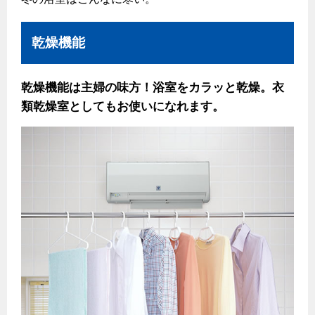
法人のお客様へ
電気料金 長野都市ガスでんきプラン
その他をリフォーム
保安体制
ヤミーのレシピ帖
乾燥機能
ホーム
お知らせ
都市ガスでんき 従量電灯Ｂ
保安体制について
リフォーム事例紹介
食育活動について
都市ガスでんき 従量電灯Ｃ
ガス設備安全点検について
お問合わせ・資料請求
ショールーム
乾燥機能は主婦の味方！浴室をカラッと乾燥。衣
3つのあんしん宣言
エコ・クッキング
都市ガスでんき 低圧電力
類乾燥室としてもお使いになれます。
テレビCM
情報誌
企業情報
電気料金の計算について
各種手続き
料理教室レンタル
ご請求とお支払い
お引越しのときには
スタッフ
採用情報
約款
ガス使用開始のご案内
リフォームの流れ
ガス使用停止のご案内
電気料金のシミュレーション
補助金について
インターネット受付
ご契約・お手続き
リフォームのお知らせ
お申込み
ショールーム
停電時の対応
リフォームについてのお問い合わせ