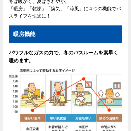
冬は暖かく、夏はさわやか。
コンロの取替えは
払込書によるスマホアプリでのお支払い
快適性
「暖房」「乾燥」「換気」「涼風」に４つの機能でバ
検針について
スライフを快適に！
経済性
レンジフード
原料費調整制度について
ライフスタイルの変化に対応するエコジョーズ
レンジフード
暖房機能
こんなときは
ガス・電気併用住宅とオール電化住宅の比較
オーブン・炊飯器
パワフルなガスの力で、冬のバスルームを素早く
ガスくさいとき・警報器が鳴ったとき
経済性、環境性、創エネ
暖めます。
ガスが出ないとき
オーブン
ガスメーターの復帰方法
炊飯器
ライフステージ別に比較する
ガス器具が故障したとき
20代
警報器
地震のとき
30代
ガス給湯器・風呂釜の凍結予防方法
警報器
40代～50代
故障診断
60代
バスルーム
ガス工事について