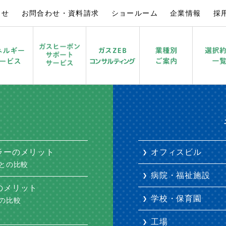
らせ
お問合わせ・資料請求
ショールーム
企業情報
採
×
×
園
ガスコージェネレーションのメリット
飲食店
ガス空調のメリット
宿泊施設
ラーのメリット
オフィスビル
との比較
病院・福祉施設
のメリット
学校・保育園
の比較
工場