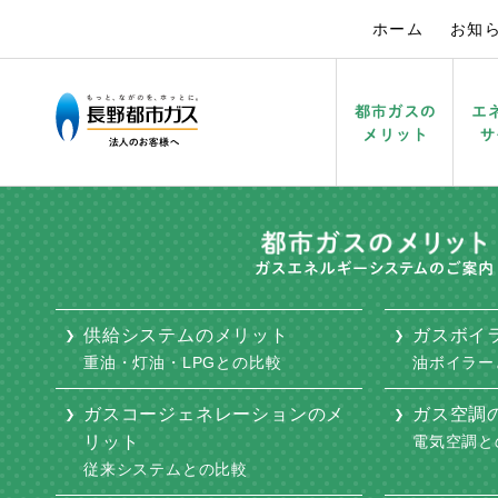
ホーム
お知
供給システムのメリット
オフィスビル
学校・保育
ガスボイラーのメリット
病院・福祉施設
工場
供給システムのメリット
ガスボイ
重油・灯油・LPGとの比較
油ボイラー
ガスコージェネレーションのメ
ガス空調
リット
電気空調と
従来システムとの比較