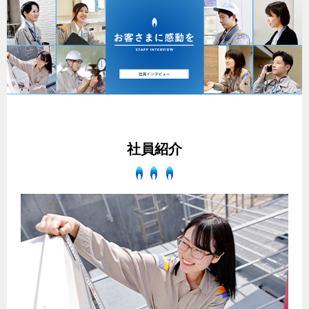
ヤミーのレシピ帖
コンロの取替えは
払込書によるスマホアプリでのお支払い
快適性
ホーム
お知らせ
都市ガスでんき 従量電灯Ｂ
リフォーム事例紹介
食育活動について
検針について
経済性
レンジフード
都市ガスでんき 従量電灯Ｃ
お問合わせ・資料請求
ショールーム
原料費調整制度について
3つのあんしん宣言
ライフスタイルの変化に対応するエコジョーズ
エコ・クッキング
都市ガスでんき 低圧電力
レンジフード
テレビCM
情報誌
企業情報
電気料金の計算について
こんなときは
料理教室レンタル
ガス・電気併用住宅とオール電化住宅の比較
オーブン・炊飯器
ご請求とお支払い
スタッフ
ガスくさいとき・警報器が鳴ったとき
採用情報
経済性、環境性、創エネ
約款
社員紹介
ガスが出ないとき
オーブン
リフォームの流れ
ガスメーターの復帰方法
炊飯器
ライフステージ別に比較する
電気料金のシミュレーション
補助金について
ガス器具が故障したとき
20代
ご契約・お手続き
リフォームのお知らせ
警報器
地震のとき
30代
お申込み
ショールーム
ガス給湯器・風呂釜の凍結予防方法
警報器
40代～50代
故障診断
停電時の対応
リフォームについてのお問い合わせ
60代
バスルーム
よくあるご質問
ガス工事について