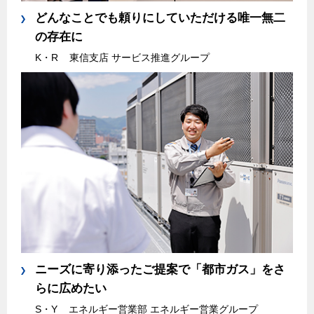
どんなことでも頼りにしていただける唯一無二
保安体制
の存在に
K・R
東信支店 サービス推進グループ
保安体制について
ガス設備安全点検について
各種手続き
お引越しのときには
ガス使用開始のご案内
ガス使用停止のご案内
インターネット受付
ニーズに寄り添ったご提案で「都市ガス」をさ
らに広めたい
S・Y
エネルギー営業部 エネルギー営業グループ