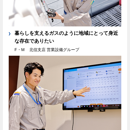
エコジョーズ
プロパンガスから都市ガスへの切り替え
ガス工事に関する約款・委託要件・内管工事見積単価表
浴室暖房乾燥機・脱衣室
都市ガス切り替えのメリット
新しく都市ガスをご利用したい方へ
ミストサウナ
導入事例
道路・敷地内で工事をされる皆さまへ
衣類乾燥機
暮らしを支えるガスのように地域にとって身近
都市ガス切り替え事例
な存在でありたい
ガスを安全にお使いいただくために
リビング
F・M
北信支店 営業設備グループ
ガスファンヒーター
安全対策
ガス温水床暖房・ルームヒーター
ガスメーターの役割と安全機能
古くなったガス管の交換のおすすめ
正しい接続で安全に
長期使用製品安全点検制度について
換気と給排気設備の注意点
冬季の注意