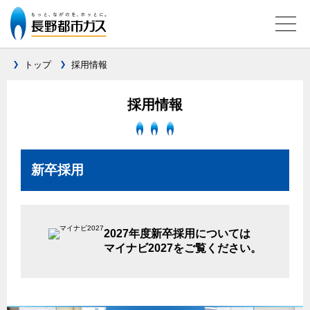
トップ
採用情報
ガス料金について
採用情報
料金メニュー
設備別に比較する
料金表
新卒採用
ガスコンロとIHクッキングヒーターの比較
キッチン
料金の計算方法
家庭用選択約款
安全性
ガスコンロ
私たちのリフォーム
ご請求とお支払いについて
調理性
2027年度新卒採用については
キッチンをリフォーム
オススメの商品一覧
電力の自由化について
マイナビ2027をご覧ください。
口座振替によるお支払い
清掃性
バスルームをリフォーム
最新ガスコンロの実力
長野都市ガスのでんきのポイント
クレジットカードによるお支払い
Chef Ropia's JOYFUL CUISINE
サニタリーをリフォーム
法人のお客様へ
グリル活用法
ガス給湯器とエコキュートの比較
払込書による窓口でのお支払い
電気料金 長野都市ガスでんきプラン
その他をリフォーム