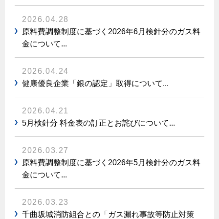
エコジョーズ
プロパンガスから都市ガスへの切り替え
ガス工事に関する約款・委託要件・内管工事見積単価表
浴室暖房乾燥機・脱衣室
2026.04.28
都市ガス切り替えのメリット
新しく都市ガスをご利用したい方へ
原料費調整制度に基づく2026年6月検針分のガス料
ミストサウナ
金について...
導入事例
道路・敷地内で工事をされる皆さまへ
衣類乾燥機
都市ガス切り替え事例
2026.04.24
ガスを安全にお使いいただくために
リビング
健康優良企業「銀の認定」取得について...
ガスファンヒーター
安全対策
2026.04.21
ガス温水床暖房・ルームヒーター
5月検針分 料金表の訂正とお詫びについて...
ガスメーターの役割と安全機能
古くなったガス管の交換のおすすめ
2026.03.27
正しい接続で安全に
原料費調整制度に基づく2026年5月検針分のガス料
長期使用製品安全点検制度について
金について...
換気と給排気設備の注意点
2026.03.23
冬季の注意
千曲坂城消防組合との「ガス漏れ事故等防止対策