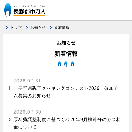
トップ
お知らせ
新着情報
お知らせ
ガス料金について
新着情報
料金メニュー
設備別に比較する
料金表
ガスコンロとIHクッキングヒーターの比較
キッチン
料金の計算方法
2026.07.31
家庭用選択約款
安全性
「長野県親子クッキングコンテスト2026」参加チー
ガスコンロ
私たちのリフォーム
ム募集のお知らせ...
ご請求とお支払いについて
調理性
キッチンをリフォーム
オススメの商品一覧
電力の自由化について
口座振替によるお支払い
清掃性
バスルームをリフォーム
2026.07.30
最新ガスコンロの実力
長野都市ガスのでんきのポイント
クレジットカードによるお支払い
Chef Ropia's JOYFUL CUISINE
原料費調整制度に基づく2026年9月検針分のガス料
サニタリーをリフォーム
法人のお客様へ
グリル活用法
ガス給湯器とエコキュートの比較
払込書による窓口でのお支払い
金について...
電気料金 長野都市ガスでんきプラン
その他をリフォーム