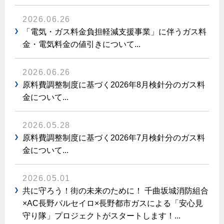
ヤミーのレシピ帖
コンロの取替えは
払込書によるスマホアプリでのお支払い
快適性
ホーム
お知らせ
都市ガスでんき 従量電灯Ｂ
2026.06.26
リフォーム事例紹介
食育活動について
検針について
経済性
レンジフード
「電気・ガス料金負担軽減支援事業」に伴うガス料
都市ガスでんき 従量電灯Ｃ
お問合わせ・資料請求
ショールーム
原料費調整制度について
⾦・電気料⾦の値引きについて...
3つのあんしん宣言
ライフスタイルの変化に対応するエコジョーズ
エコ・クッキング
都市ガスでんき 低圧電力
レンジフード
テレビCM
情報誌
企業情報
電気料金の計算について
こんなときは
2026.06.26
料理教室レンタル
ガス・電気併用住宅とオール電化住宅の比較
オーブン・炊飯器
原料費調整制度に基づく2026年8月検針分のガス料
ご請求とお支払い
スタッフ
ガスくさいとき・警報器が鳴ったとき
採用情報
金について...
経済性、環境性、創エネ
約款
ガスが出ないとき
オーブン
リフォームの流れ
ガスメーターの復帰方法
2026.05.28
炊飯器
ライフステージ別に比較する
電気料金のシミュレーション
補助金について
原料費調整制度に基づく2026年7月検針分のガス料
ガス器具が故障したとき
20代
金について...
ご契約・お手続き
リフォームのお知らせ
警報器
地震のとき
30代
お申込み
ショールーム
ガス給湯器・風呂釜の凍結予防方法
警報器
2026.05.01
40代～50代
共に守ろう！街の未来のために！ 千曲坂城消防組合
故障診断
停電時の対応
リフォームについてのお問い合わせ
60代
×AC長野パルセイロ×長野都市ガスによる「安心見
バスルーム
守り隊」プロジェクトがスタートします！...
よくあるご質問
ガス工事について