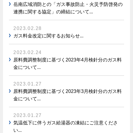
エコジョーズ
プロパンガスから都市ガスへの切り替え
岳南広域消防との「ガス事故防止・火災予防啓発の
ガス工事に関する約款・委託要件・内管工事見積単価表
浴室暖房乾燥機・脱衣室
連携に関する協定」の締結について...
都市ガス切り替えのメリット
新しく都市ガスをご利用したい方へ
ミストサウナ
導入事例
2023.02.28
道路・敷地内で工事をされる皆さまへ
衣類乾燥機
ガス料金改定に関するお知らせ...
都市ガス切り替え事例
ガスを安全にお使いいただくために
リビング
2023.02.24
ガスファンヒーター
原料費調整制度に基づく2023年4月検針分のガス料
安全対策
金について...
ガス温水床暖房・ルームヒーター
ガスメーターの役割と安全機能
2023.01.27
古くなったガス管の交換のおすすめ
原料費調整制度に基づく2023年3月検針分のガス料
正しい接続で安全に
金について...
長期使用製品安全点検制度について
2023.01.27
換気と給排気設備の注意点
気温低下に伴うガス給湯器の凍結にご注意くださ
冬季の注意
い...