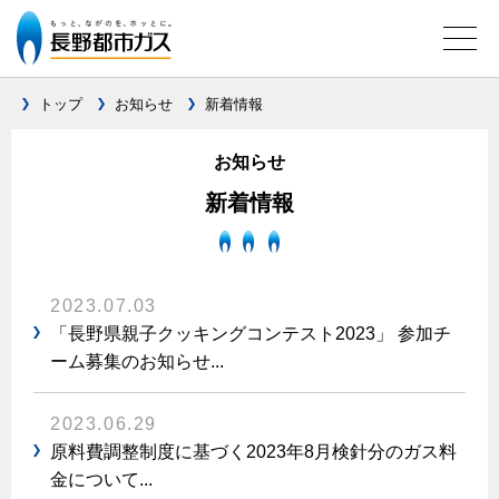
トップ
お知らせ
新着情報
お知らせ
ガス料金について
新着情報
料金メニュー
設備別に比較する
料金表
ガスコンロとIHクッキングヒーターの比較
キッチン
料金の計算方法
2023.07.03
家庭用選択約款
安全性
「長野県親子クッキングコンテスト2023」 参加チ
ガスコンロ
私たちのリフォーム
ーム募集のお知らせ...
ご請求とお支払いについて
調理性
キッチンをリフォーム
オススメの商品一覧
電力の自由化について
口座振替によるお支払い
清掃性
バスルームをリフォーム
2023.06.29
最新ガスコンロの実力
長野都市ガスのでんきのポイント
クレジットカードによるお支払い
Chef Ropia's JOYFUL CUISINE
原料費調整制度に基づく2023年8月検針分のガス料
サニタリーをリフォーム
法人のお客様へ
グリル活用法
ガス給湯器とエコキュートの比較
払込書による窓口でのお支払い
金について...
電気料金 長野都市ガスでんきプラン
その他をリフォーム