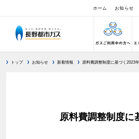
ホーム
お知らせ
トップ
お知らせ
新着情報
原料費調整制度に基づく2023
ガス料金について
設備別に比較する
キッチン
私たちのリフォーム
電力の自由化について
Chef Ropia's JOYFUL CUISINE
こんなとき
リフォーム
電気料金 長
ヤミーのレ
料金メニュー
キッチンをリフォーム
ガスくさ
都市ガス
長野都市ガスのでんきのポイント
3つのあんし
料理教室レンタル
ガスコンロとIHクッキングヒーターの比較
ガスコンロ
ガス給
オーブ
料金表
バスルームをリフォーム
ガスが出
都市ガス
テレビCM
安全性
オススメの商品一覧
快適性
オーブ
料金の計算方法
サニタリーをリフォーム
ガスメー
都市ガス
調理性
最新ガスコンロの実力
原料費調整制度に基
経済性
炊飯器
スタッフ
家庭用選択約款
その他をリフォーム
ガス器具
電気料金
清掃性
グリル活用法
ライフ
ご請求とお支払いについて
地震のと
ご請求と
ョーズ
警報器
コンロの取替えは
口座振替によるお支払い
ガス給湯
約款