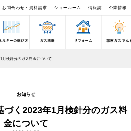
お問合わせ・資料請求
ショールーム
情報誌
企業情報
×
×
×
×
×
×
年1月検針分のガス料金について
は
事例紹介
野都市ガスでんきプラン
シピ帖
ガスを安全にお使いいただくために
リフォームの流れ
電気料金のシミュレーション
食育活動について
ライフステージ別に比較する
バスルーム
いとき・警報器が鳴ったとき
でんき 従量電灯Ｂ
20代
エコジョーズ
ん宣言
補助金について
ご契約・お手続き
湯器とエコキュートの比較
ン・炊飯器
安全対策
ないとき
でんき 従量電灯Ｃ
30代
浴室暖房乾燥機・脱衣室
お知らせ
リフォームのお知らせ
お申込み
ン
ガスメーターの役割と安全機能
ターの復帰方法
でんき 低圧電力
40代～50代
ミストサウナ
づく2023年1月検針分のガス料
古くなったガス管の交換のおすす
が故障したとき
の計算について
60代
衣類乾燥機
スタイルの変化に対応するエコジ
正しい接続で安全に
き
お支払い
金について
長期使用製品安全点検制度につい
器・風呂釜の凍結予防方法