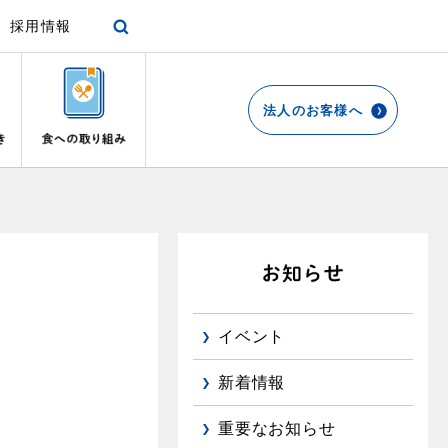
採用情報
法人のお客様へ
各種手続き
ショールーム
停電時の対応
エコ・クッキング
プロパンガスから都市ガスへの切り替え
リビング
お引越しのときには
都市ガス切り替えのメリット
ガスファンヒーター
リフォームについてのお問い合わせ
よくあるご質問
ガス使用開始のご案内
ガス温水床暖房・ルームヒーター
導入事例
イベント
ガス使用停止のご案内
都市ガス切り替え事例
め
新着情報
インターネット受付
重要なお知らせ
て