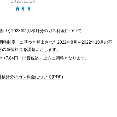
2022.11.29
換気と給排気設備の注意点
電気併用住宅とオール電化住宅の比
冬季の注意
ついて
、環境性、創エネ
保安体制
に関する約款・委託要件・内
づく2023年1月検針分のガス料金について
積単価表
保安体制について
制度」に基づき算出された2022年8月～2022年10月の平
市ガスをご利用したい方へ
ガス設備安全点検について
針分の単位料金を調整いたします。
地内で工事をされる皆さまへ
き+7.84円（消費税込）上方に調整となります。
月検針分のガス料金について(PDF)
)