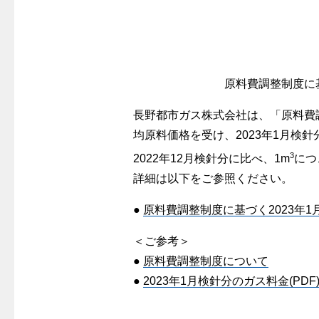
警報器
クレジットカードによるお支払い
故障診断
ガス・
レンジフード
較
払込書による窓口でのお支払い
ガス工事に
レンジフード
払込書によるスマホアプリでのお支払
経済性
ガス工事
い
原料費調整制度に基
管工事見
検針について
長野都市ガス株式会社は、「原料費調整
新しく都
原料費調整制度について
均原料価格を受け、2023年1月検
道路・敷
3
2022年12月検針分に比べ、1m
につ
詳細は以下をご参照ください。
●
原料費調整制度に基づく2023年1
＜ご参考＞
●
原料費調整制度について
●
2023年1月検針分のガス料金(PDF