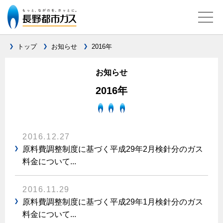
トップ
お知らせ
2016年
お知らせ
ガス料金について
2016年
料金メニュー
設備別に比較する
料金表
ガスコンロとIHクッキングヒーターの比較
キッチン
料金の計算方法
2016.12.27
家庭用選択約款
安全性
原料費調整制度に基づく平成29年2月検針分のガス
ガスコンロ
私たちのリフォーム
料金について...
ご請求とお支払いについて
調理性
キッチンをリフォーム
オススメの商品一覧
電力の自由化について
口座振替によるお支払い
清掃性
バスルームをリフォーム
2016.11.29
最新ガスコンロの実力
長野都市ガスのでんきのポイント
クレジットカードによるお支払い
Chef Ropia's JOYFUL CUISINE
原料費調整制度に基づく平成29年1月検針分のガス
サニタリーをリフォーム
法人のお客様へ
グリル活用法
ガス給湯器とエコキュートの比較
払込書による窓口でのお支払い
料金について...
電気料金 長野都市ガスでんきプラン
その他をリフォーム