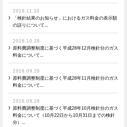
ヤミーのレシピ帖
コンロの取替えは
払込書によるスマホアプリでのお支払い
快適性
ホーム
お知らせ
都市ガスでんき 従量電灯Ｂ
2016.11.10
リフォーム事例紹介
食育活動について
検針について
経済性
レンジフード
「検針結果のお知らせ」におけるガス料金の表示額
都市ガスでんき 従量電灯Ｃ
お問合わせ・資料請求
ショールーム
原料費調整制度について
の誤りについて...
3つのあんしん宣言
ライフスタイルの変化に対応するエコジョーズ
エコ・クッキング
都市ガスでんき 低圧電力
レンジフード
テレビCM
情報誌
企業情報
電気料金の計算について
こんなときは
2016.10.28
料理教室レンタル
ガス・電気併用住宅とオール電化住宅の比較
オーブン・炊飯器
原料費調整制度に基づく平成28年12月検針分のガス
ご請求とお支払い
スタッフ
ガスくさいとき・警報器が鳴ったとき
採用情報
料金について...
経済性、環境性、創エネ
約款
ガスが出ないとき
オーブン
リフォームの流れ
ガスメーターの復帰方法
2016.09.29
炊飯器
ライフステージ別に比較する
電気料金のシミュレーション
補助金について
原料費調整制度に基づく平成28年11月検針分のガス
ガス器具が故障したとき
20代
料金について...
ご契約・お手続き
リフォームのお知らせ
警報器
地震のとき
30代
お申込み
ショールーム
ガス給湯器・風呂釜の凍結予防方法
警報器
2016.09.28
40代～50代
原料費調整制度に基づく平成28年10月検針分のガス
故障診断
停電時の対応
リフォームについてのお問い合わせ
60代
料金について（10月22日から10月31日までの検針
バスルーム
分）...
よくあるご質問
ガス工事について