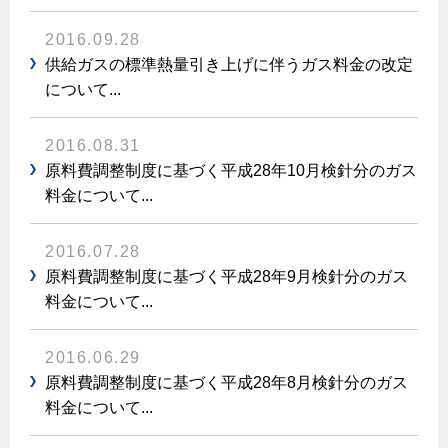
エコジョーズ
プロパンガスから都市ガスへの切り替え
ガス工事に関する約款・委託要件・内管工事見積単価表
浴室暖房乾燥機・脱衣室
2016.09.28
都市ガス切り替えのメリット
新しく都市ガスをご利用したい方へ
供給ガスの標準熱量引き上げに伴うガス料金の改定
ミストサウナ
について...
導入事例
道路・敷地内で工事をされる皆さまへ
衣類乾燥機
都市ガス切り替え事例
2016.08.31
ガスを安全にお使いいただくために
リビング
原料費調整制度に基づく平成28年10月検針分のガス
料金について...
ガスファンヒーター
安全対策
ガス温水床暖房・ルームヒーター
2016.07.28
ガスメーターの役割と安全機能
原料費調整制度に基づく平成28年9月検針分のガス
古くなったガス管の交換のおすすめ
料金について...
正しい接続で安全に
長期使用製品安全点検制度について
2016.06.29
原料費調整制度に基づく平成28年8月検針分のガス
換気と給排気設備の注意点
料金について...
冬季の注意