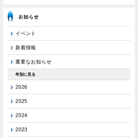
エコジョーズ
プロパンガスから都市ガスへの切り替え
ガス工事に関する約款・委託要件・内管工事見積単価表
浴室暖房乾燥機・脱衣室
都市ガス切り替えのメリット
新しく都市ガスをご利用したい方へ
ミストサウナ
導入事例
道路・敷地内で工事をされる皆さまへ
衣類乾燥機
イベント
都市ガス切り替え事例
ガスを安全にお使いいただくために
新着情報
リビング
ガスファンヒーター
重要なお知らせ
安全対策
ガス温水床暖房・ルームヒーター
年別に見る
ガスメーターの役割と安全機能
2026
古くなったガス管の交換のおすすめ
正しい接続で安全に
2025
長期使用製品安全点検制度について
2024
換気と給排気設備の注意点
2023
冬季の注意