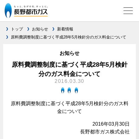
トップ
お知らせ
新着情報
原料費調整制度に基づく平成28年5月検針分のガス料金について
ガス料金について
お知らせ
料金メニュー
設備別に比較する
原料費調整制度に基づく平成28年5月検針
料金表
分のガス料金について
ガスコンロとIHクッキングヒーターの比較
キッチン
料金の計算方法
2016.03.30
家庭用選択約款
安全性
ガスコンロ
私たちのリフォーム
ご請求とお支払いについて
調理性
原料費調整制度に基づく平成28年5月検針分のガス料
キッチンをリフォーム
オススメの商品一覧
電力の自由化について
金について
口座振替によるお支払い
清掃性
バスルームをリフォーム
最新ガスコンロの実力
長野都市ガスのでんきのポイント
クレジットカードによるお支払い
2016年03月30日
Chef Ropia's JOYFUL CUISINE
サニタリーをリフォーム
法人のお客様へ
グリル活用法
長野都市ガス株式会社
ガス給湯器とエコキュートの比較
払込書による窓口でのお支払い
電気料金 長野都市ガスでんきプラン
その他をリフォーム