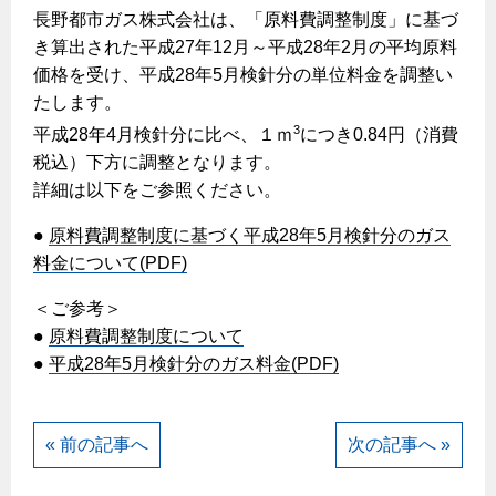
ヤミーのレシピ帖
コンロの取替えは
長野都市ガス株式会社は、「原料費調整制度」に基づ
払込書によるスマホアプリでのお支払い
快適性
ホーム
お知らせ
都市ガスでんき 従量電灯Ｂ
き算出された平成27年12月～平成28年2月の平均原料
リフォーム事例紹介
食育活動について
検針について
経済性
レンジフード
都市ガスでんき 従量電灯Ｃ
価格を受け、平成28年5月検針分の単位料金を調整い
お問合わせ・資料請求
ショールーム
原料費調整制度について
たします。
3つのあんしん宣言
ライフスタイルの変化に対応するエコジョーズ
エコ・クッキング
都市ガスでんき 低圧電力
レンジフード
3
平成28年4月検針分に比べ、１ｍ
につき0.84円（消費
テレビCM
情報誌
企業情報
電気料金の計算について
こんなときは
税込）下方に調整となります。
料理教室レンタル
ガス・電気併用住宅とオール電化住宅の比較
オーブン・炊飯器
ご請求とお支払い
詳細は以下をご参照ください。
スタッフ
ガスくさいとき・警報器が鳴ったとき
採用情報
経済性、環境性、創エネ
約款
●
原料費調整制度に基づく平成28年5月検針分のガス
ガスが出ないとき
オーブン
リフォームの流れ
料金について(PDF)
ガスメーターの復帰方法
炊飯器
ライフステージ別に比較する
電気料金のシミュレーション
補助金について
＜ご参考＞
ガス器具が故障したとき
20代
ご契約・お手続き
●
原料費調整制度について
リフォームのお知らせ
警報器
地震のとき
30代
●
平成28年5月検針分のガス料金(PDF)
お申込み
ショールーム
ガス給湯器・風呂釜の凍結予防方法
警報器
40代～50代
故障診断
停電時の対応
リフォームについてのお問い合わせ
60代
« 前の記事へ
次の記事へ »
バスルーム
よくあるご質問
ガス工事について