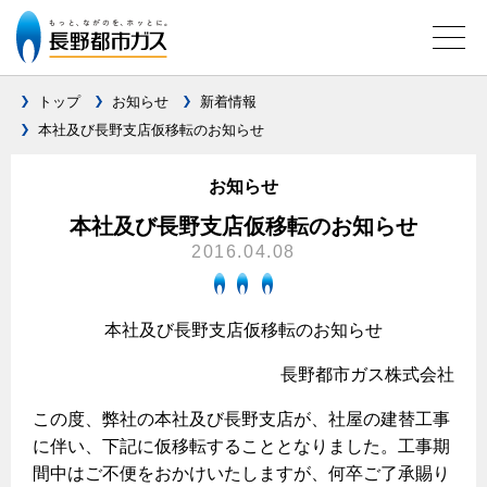
トップ
お知らせ
新着情報
本社及び長野支店仮移転のお知らせ
ガス料金について
お知らせ
料金メニュー
設備別に比較する
本社及び長野支店仮移転のお知らせ
料金表
2016.04.08
ガスコンロとIHクッキングヒーターの比較
キッチン
料金の計算方法
家庭用選択約款
安全性
ガスコンロ
私たちのリフォーム
本社及び長野支店仮移転のお知らせ
ご請求とお支払いについて
調理性
キッチンをリフォーム
長野都市ガス株式会社
オススメの商品一覧
電力の自由化について
口座振替によるお支払い
清掃性
バスルームをリフォーム
最新ガスコンロの実力
この度、弊社の本社及び長野支店が、社屋の建替工事
長野都市ガスのでんきのポイント
クレジットカードによるお支払い
Chef Ropia's JOYFUL CUISINE
サニタリーをリフォーム
に伴い、下記に仮移転することとなりました。工事期
法人のお客様へ
グリル活用法
ガス給湯器とエコキュートの比較
払込書による窓口でのお支払い
間中はご不便をおかけいたしますが、何卒ご了承賜り
電気料金 長野都市ガスでんきプラン
その他をリフォーム