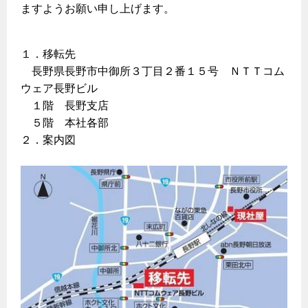
ヤミーのレシピ帖
コンロの取替えは
ますようお願い申し上げます。
払込書によるスマホアプリでのお支払い
快適性
ホーム
お知らせ
都市ガスでんき 従量電灯Ｂ
リフォーム事例紹介
食育活動について
検針について
経済性
レンジフード
都市ガスでんき 従量電灯Ｃ
１．移転先
お問合わせ・資料請求
ショールーム
原料費調整制度について
3つのあんしん宣言
ライフスタイルの変化に対応するエコジョーズ
エコ・クッキング
都市ガスでんき 低圧電力
長野県長野市中御所３丁目２番１５号 ＮＴＴコム
レンジフード
ウェア長野ビル
テレビCM
情報誌
企業情報
電気料金の計算について
こんなときは
料理教室レンタル
ガス・電気併用住宅とオール電化住宅の比較
１階 長野支店
オーブン・炊飯器
ご請求とお支払い
スタッフ
５階 本社各部
ガスくさいとき・警報器が鳴ったとき
採用情報
経済性、環境性、創エネ
２．案内図
約款
ガスが出ないとき
オーブン
リフォームの流れ
ガスメーターの復帰方法
炊飯器
ライフステージ別に比較する
電気料金のシミュレーション
補助金について
ガス器具が故障したとき
20代
ご契約・お手続き
リフォームのお知らせ
警報器
地震のとき
30代
お申込み
ショールーム
ガス給湯器・風呂釜の凍結予防方法
警報器
40代～50代
故障診断
停電時の対応
リフォームについてのお問い合わせ
60代
バスルーム
よくあるご質問
ガス工事について