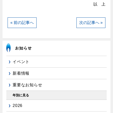
以 上
保安体制
保安体制について
« 前の記事へ
次の記事へ »
ガス設備安全点検について
各種手続き
お引越しのときには
イベント
ガス使用開始のご案内
ガス使用停止のご案内
新着情報
インターネット受付
重要なお知らせ
年別に見る
2026