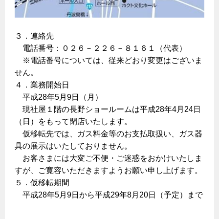
エコジョーズ
プロパンガスから都市ガスへの切り替え
ガス工事に関する約款・委託要件・内管工事見積単価表
浴室暖房乾燥機・脱衣室
都市ガス切り替えのメリット
新しく都市ガスをご利用したい方へ
ミストサウナ
３．連絡先
導入事例
電話番号：０２６－２２６－８１６１（代表）
道路・敷地内で工事をされる皆さまへ
衣類乾燥機
※電話番号については、従来どおり変更はございま
都市ガス切り替え事例
せん。
ガスを安全にお使いいただくために
リビング
４．業務開始日
平成28年5月9日（月）
ガスファンヒーター
安全対策
現社屋１階の長野ショールームは平成28年4月24日
ガス温水床暖房・ルームヒーター
（日）をもって閉店いたします。
ガスメーターの役割と安全機能
仮移転先では、ガス料金等のお支払取扱い、ガス器
古くなったガス管の交換のおすすめ
具の展示はいたしておりません。
正しい接続で安全に
お客さまには大変ご不便・ご迷惑をおかけいたしま
すが、ご寛容いただきますようお願い申し上げます。
長期使用製品安全点検制度について
５．仮移転期間
換気と給排気設備の注意点
平成28年5月9日から平成29年8月20日（予定）まで
冬季の注意