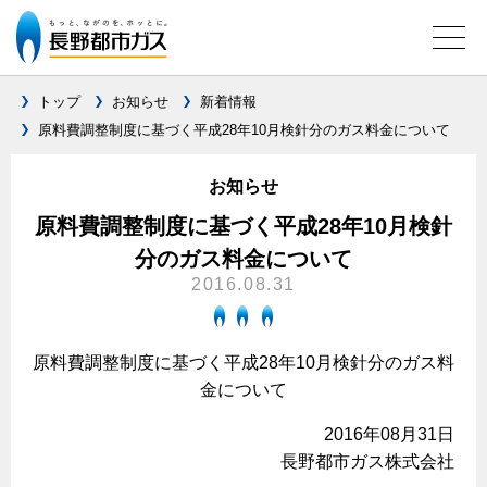
トップ
お知らせ
新着情報
原料費調整制度に基づく平成28年10月検針分のガス料金について
ガス料金について
お知らせ
料金メニュー
設備別に比較する
原料費調整制度に基づく平成28年10月検針
料金表
分のガス料金について
ガスコンロとIHクッキングヒーターの比較
キッチン
料金の計算方法
2016.08.31
家庭用選択約款
安全性
ガスコンロ
私たちのリフォーム
ご請求とお支払いについて
調理性
原料費調整制度に基づく平成28年10月検針分のガス料
キッチンをリフォーム
オススメの商品一覧
電力の自由化について
金について
口座振替によるお支払い
清掃性
バスルームをリフォーム
最新ガスコンロの実力
長野都市ガスのでんきのポイント
クレジットカードによるお支払い
2016年08月31日
Chef Ropia's JOYFUL CUISINE
サニタリーをリフォーム
法人のお客様へ
グリル活用法
長野都市ガス株式会社
ガス給湯器とエコキュートの比較
払込書による窓口でのお支払い
電気料金 長野都市ガスでんきプラン
その他をリフォーム