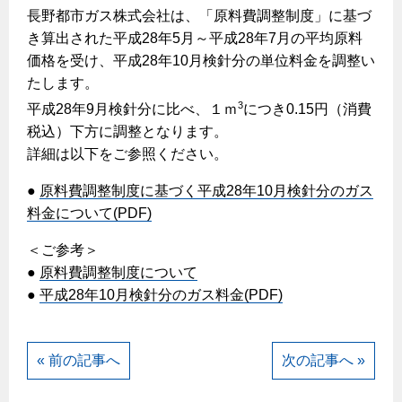
ヤミーのレシピ帖
コンロの取替えは
長野都市ガス株式会社は、「原料費調整制度」に基づ
払込書によるスマホアプリでのお支払い
快適性
ホーム
お知らせ
都市ガスでんき 従量電灯Ｂ
き算出された平成28年5月～平成28年7月の平均原料
リフォーム事例紹介
食育活動について
検針について
経済性
レンジフード
都市ガスでんき 従量電灯Ｃ
価格を受け、平成28年10月検針分の単位料金を調整い
お問合わせ・資料請求
ショールーム
原料費調整制度について
たします。
3つのあんしん宣言
ライフスタイルの変化に対応するエコジョーズ
エコ・クッキング
都市ガスでんき 低圧電力
レンジフード
3
平成28年9月検針分に比べ、１ｍ
につき0.15円（消費
テレビCM
情報誌
企業情報
電気料金の計算について
こんなときは
税込）下方に調整となります。
料理教室レンタル
ガス・電気併用住宅とオール電化住宅の比較
オーブン・炊飯器
ご請求とお支払い
詳細は以下をご参照ください。
スタッフ
ガスくさいとき・警報器が鳴ったとき
採用情報
経済性、環境性、創エネ
約款
●
原料費調整制度に基づく平成28年10月検針分のガス
ガスが出ないとき
オーブン
リフォームの流れ
料金について(PDF)
ガスメーターの復帰方法
炊飯器
ライフステージ別に比較する
電気料金のシミュレーション
補助金について
＜ご参考＞
ガス器具が故障したとき
20代
ご契約・お手続き
●
原料費調整制度について
リフォームのお知らせ
警報器
地震のとき
30代
●
平成28年10月検針分のガス料金(PDF)
お申込み
ショールーム
ガス給湯器・風呂釜の凍結予防方法
警報器
40代～50代
故障診断
停電時の対応
リフォームについてのお問い合わせ
60代
« 前の記事へ
次の記事へ »
バスルーム
よくあるご質問
ガス工事について