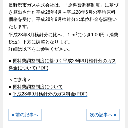
ヤミーのレシピ帖
コンロの取替えは
長野都市ガス株式会社は、「原料費調整制度」に基づ
払込書によるスマホアプリでのお支払い
快適性
ホーム
お知らせ
都市ガスでんき 従量電灯Ｂ
き算出された平成28年4月～平成28年6月の平均原料
リフォーム事例紹介
食育活動について
検針について
経済性
レンジフード
都市ガスでんき 従量電灯Ｃ
価格を受け、平成28年9月検針分の単位料金を調整い
お問合わせ・資料請求
ショールーム
原料費調整制度について
たします。
3つのあんしん宣言
ライフスタイルの変化に対応するエコジョーズ
エコ・クッキング
都市ガスでんき 低圧電力
レンジフード
3
平成28年8月検針分に比べ、１ｍ
につき1.00円（消費
テレビCM
情報誌
企業情報
電気料金の計算について
こんなときは
税込）下方に調整となります。
料理教室レンタル
ガス・電気併用住宅とオール電化住宅の比較
オーブン・炊飯器
ご請求とお支払い
詳細は以下をご参照ください。
スタッフ
ガスくさいとき・警報器が鳴ったとき
採用情報
経済性、環境性、創エネ
約款
●
原料費調整制度に基づく平成28年9月検針分のガス
ガスが出ないとき
オーブン
リフォームの流れ
料金について(PDF)
ガスメーターの復帰方法
炊飯器
ライフステージ別に比較する
電気料金のシミュレーション
補助金について
＜ご参考＞
ガス器具が故障したとき
20代
ご契約・お手続き
●
原料費調整制度について
リフォームのお知らせ
警報器
地震のとき
30代
●
平成28年9月検針分のガス料金(PDF)
お申込み
ショールーム
ガス給湯器・風呂釜の凍結予防方法
警報器
40代～50代
故障診断
停電時の対応
リフォームについてのお問い合わせ
60代
« 前の記事へ
次の記事へ »
バスルーム
よくあるご質問
ガス工事について