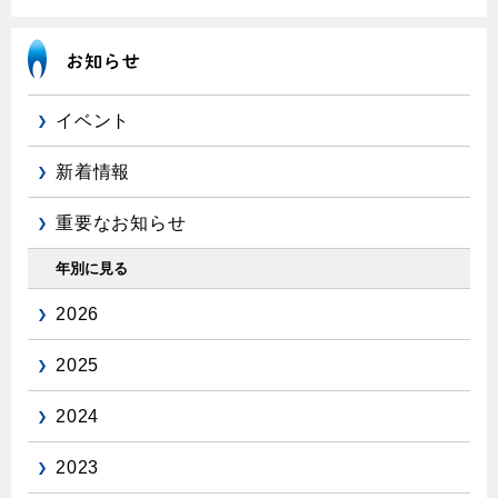
エコジョーズ
プロパンガスから都市ガスへの切り替え
ガス工事に関する約款・委託要件・内管工事見積単価表
浴室暖房乾燥機・脱衣室
都市ガス切り替えのメリット
新しく都市ガスをご利用したい方へ
ミストサウナ
導入事例
道路・敷地内で工事をされる皆さまへ
衣類乾燥機
イベント
都市ガス切り替え事例
ガスを安全にお使いいただくために
新着情報
リビング
ガスファンヒーター
重要なお知らせ
安全対策
ガス温水床暖房・ルームヒーター
年別に見る
ガスメーターの役割と安全機能
2026
古くなったガス管の交換のおすすめ
正しい接続で安全に
2025
長期使用製品安全点検制度について
2024
換気と給排気設備の注意点
2023
冬季の注意