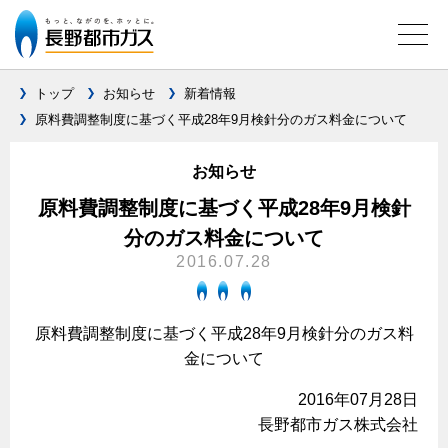
トップ
お知らせ
新着情報
原料費調整制度に基づく平成28年9月検針分のガス料金について
ガス料金について
お知らせ
料金メニュー
設備別に比較する
原料費調整制度に基づく平成28年9月検針
料金表
分のガス料金について
ガスコンロとIHクッキングヒーターの比較
キッチン
料金の計算方法
2016.07.28
家庭用選択約款
安全性
ガスコンロ
私たちのリフォーム
ご請求とお支払いについて
調理性
原料費調整制度に基づく平成28年9月検針分のガス料
キッチンをリフォーム
オススメの商品一覧
電力の自由化について
金について
口座振替によるお支払い
清掃性
バスルームをリフォーム
最新ガスコンロの実力
長野都市ガスのでんきのポイント
クレジットカードによるお支払い
2016年07月28日
Chef Ropia's JOYFUL CUISINE
サニタリーをリフォーム
法人のお客様へ
グリル活用法
長野都市ガス株式会社
ガス給湯器とエコキュートの比較
払込書による窓口でのお支払い
電気料金 長野都市ガスでんきプラン
その他をリフォーム