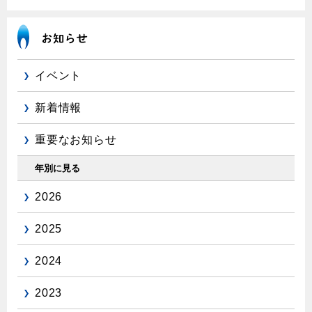
エコジョーズ
プロパンガスから都市ガスへの切り替え
ガス工事に関する約款・委託要件・内管工事見積単価表
浴室暖房乾燥機・脱衣室
都市ガス切り替えのメリット
新しく都市ガスをご利用したい方へ
ミストサウナ
導入事例
道路・敷地内で工事をされる皆さまへ
衣類乾燥機
イベント
都市ガス切り替え事例
ガスを安全にお使いいただくために
新着情報
リビング
ガスファンヒーター
重要なお知らせ
安全対策
ガス温水床暖房・ルームヒーター
年別に見る
ガスメーターの役割と安全機能
2026
古くなったガス管の交換のおすすめ
正しい接続で安全に
2025
長期使用製品安全点検制度について
2024
換気と給排気設備の注意点
2023
冬季の注意