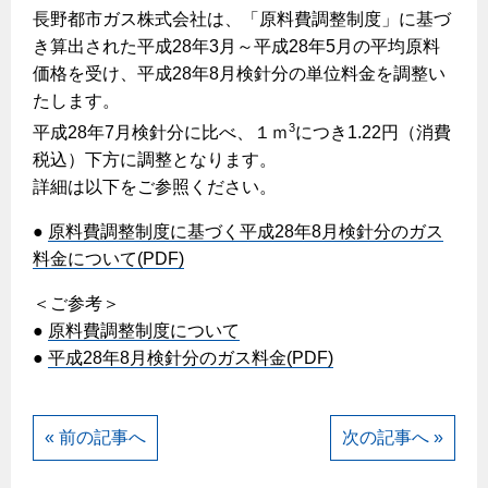
ヤミーのレシピ帖
コンロの取替えは
長野都市ガス株式会社は、「原料費調整制度」に基づ
払込書によるスマホアプリでのお支払い
快適性
ホーム
お知らせ
都市ガスでんき 従量電灯Ｂ
き算出された平成28年3月～平成28年5月の平均原料
リフォーム事例紹介
食育活動について
検針について
経済性
レンジフード
都市ガスでんき 従量電灯Ｃ
価格を受け、平成28年8月検針分の単位料金を調整い
お問合わせ・資料請求
ショールーム
原料費調整制度について
たします。
3つのあんしん宣言
ライフスタイルの変化に対応するエコジョーズ
エコ・クッキング
都市ガスでんき 低圧電力
レンジフード
3
平成28年7月検針分に比べ、１ｍ
につき1.22円（消費
テレビCM
情報誌
企業情報
電気料金の計算について
こんなときは
税込）下方に調整となります。
料理教室レンタル
ガス・電気併用住宅とオール電化住宅の比較
オーブン・炊飯器
ご請求とお支払い
詳細は以下をご参照ください。
スタッフ
ガスくさいとき・警報器が鳴ったとき
採用情報
経済性、環境性、創エネ
約款
●
原料費調整制度に基づく平成28年8月検針分のガス
ガスが出ないとき
オーブン
リフォームの流れ
料金について(PDF)
ガスメーターの復帰方法
炊飯器
ライフステージ別に比較する
電気料金のシミュレーション
補助金について
＜ご参考＞
ガス器具が故障したとき
20代
ご契約・お手続き
●
原料費調整制度について
リフォームのお知らせ
警報器
地震のとき
30代
●
平成28年8月検針分のガス料金(PDF)
お申込み
ショールーム
ガス給湯器・風呂釜の凍結予防方法
警報器
40代～50代
故障診断
停電時の対応
リフォームについてのお問い合わせ
60代
« 前の記事へ
次の記事へ »
バスルーム
よくあるご質問
ガス工事について