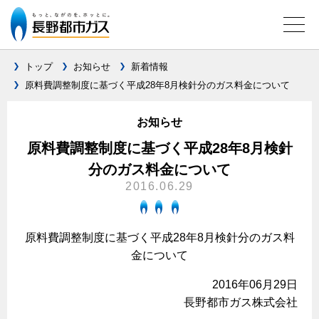
トップ
お知らせ
新着情報
原料費調整制度に基づく平成28年8月検針分のガス料金について
ガス料金について
お知らせ
料金メニュー
設備別に比較する
原料費調整制度に基づく平成28年8月検針
料金表
分のガス料金について
ガスコンロとIHクッキングヒーターの比較
キッチン
料金の計算方法
2016.06.29
家庭用選択約款
安全性
ガスコンロ
私たちのリフォーム
ご請求とお支払いについて
調理性
原料費調整制度に基づく平成28年8月検針分のガス料
キッチンをリフォーム
オススメの商品一覧
電力の自由化について
金について
口座振替によるお支払い
清掃性
バスルームをリフォーム
最新ガスコンロの実力
長野都市ガスのでんきのポイント
クレジットカードによるお支払い
2016年06月29日
Chef Ropia's JOYFUL CUISINE
サニタリーをリフォーム
法人のお客様へ
グリル活用法
長野都市ガス株式会社
ガス給湯器とエコキュートの比較
払込書による窓口でのお支払い
電気料金 長野都市ガスでんきプラン
その他をリフォーム