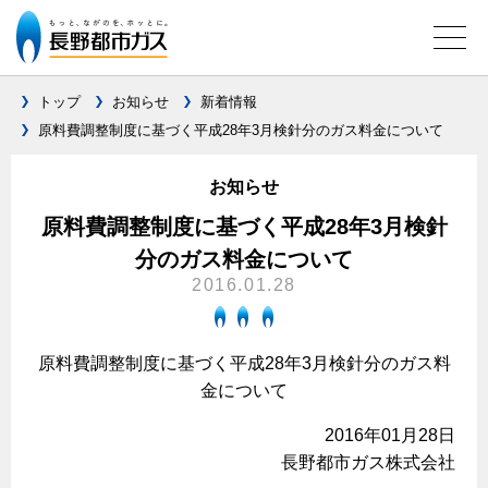
トップ
お知らせ
新着情報
原料費調整制度に基づく平成28年3月検針分のガス料金について
ガス料金について
お知らせ
料金メニュー
設備別に比較する
原料費調整制度に基づく平成28年3月検針
料金表
分のガス料金について
ガスコンロとIHクッキングヒーターの比較
キッチン
料金の計算方法
2016.01.28
家庭用選択約款
安全性
ガスコンロ
私たちのリフォーム
ご請求とお支払いについて
調理性
原料費調整制度に基づく平成28年3月検針分のガス料
キッチンをリフォーム
オススメの商品一覧
電力の自由化について
金について
口座振替によるお支払い
清掃性
バスルームをリフォーム
最新ガスコンロの実力
長野都市ガスのでんきのポイント
クレジットカードによるお支払い
2016年01月28日
Chef Ropia's JOYFUL CUISINE
サニタリーをリフォーム
法人のお客様へ
グリル活用法
長野都市ガス株式会社
ガス給湯器とエコキュートの比較
払込書による窓口でのお支払い
電気料金 長野都市ガスでんきプラン
その他をリフォーム