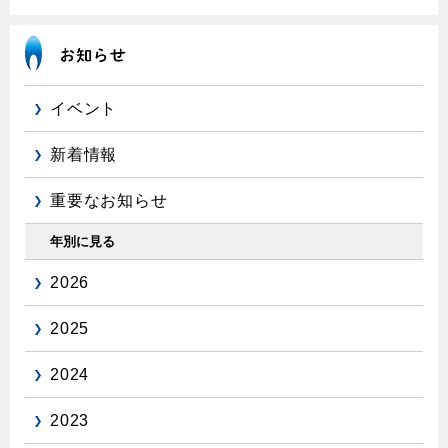
エコジョーズ
プロパンガスから都市ガスへの切り替え
ガス工事に関する約款・委託要件・内管工事見積単価表
浴室暖房乾燥機・脱衣室
都市ガス切り替えのメリット
新しく都市ガスをご利用したい方へ
ミストサウナ
導入事例
道路・敷地内で工事をされる皆さまへ
衣類乾燥機
イベント
都市ガス切り替え事例
ガスを安全にお使いいただくために
新着情報
リビング
ガスファンヒーター
重要なお知らせ
安全対策
ガス温水床暖房・ルームヒーター
年別に見る
ガスメーターの役割と安全機能
2026
古くなったガス管の交換のおすすめ
正しい接続で安全に
2025
長期使用製品安全点検制度について
2024
換気と給排気設備の注意点
2023
冬季の注意