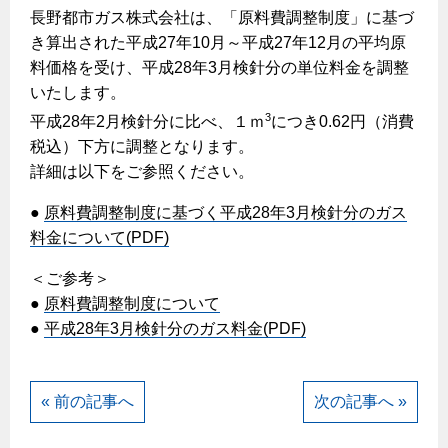
ヤミーのレシピ帖
コンロの取替えは
長野都市ガス株式会社は、「原料費調整制度」に基づ
払込書によるスマホアプリでのお支払い
快適性
ホーム
お知らせ
都市ガスでんき 従量電灯Ｂ
き算出された平成27年10月～平成27年12月の平均原
リフォーム事例紹介
食育活動について
検針について
経済性
レンジフード
都市ガスでんき 従量電灯Ｃ
料価格を受け、平成28年3月検針分の単位料金を調整
お問合わせ・資料請求
ショールーム
原料費調整制度について
いたします。
3つのあんしん宣言
ライフスタイルの変化に対応するエコジョーズ
エコ・クッキング
都市ガスでんき 低圧電力
レンジフード
3
平成28年2月検針分に比べ、１ｍ
につき0.62円（消費
テレビCM
情報誌
企業情報
電気料金の計算について
こんなときは
税込）下方に調整となります。
料理教室レンタル
ガス・電気併用住宅とオール電化住宅の比較
オーブン・炊飯器
ご請求とお支払い
詳細は以下をご参照ください。
スタッフ
ガスくさいとき・警報器が鳴ったとき
採用情報
経済性、環境性、創エネ
約款
●
原料費調整制度に基づく平成28年3月検針分のガス
ガスが出ないとき
オーブン
リフォームの流れ
料金について(PDF)
ガスメーターの復帰方法
炊飯器
ライフステージ別に比較する
電気料金のシミュレーション
補助金について
＜ご参考＞
ガス器具が故障したとき
20代
ご契約・お手続き
●
原料費調整制度について
リフォームのお知らせ
警報器
地震のとき
30代
●
平成28年3月検針分のガス料金(PDF)
お申込み
ショールーム
ガス給湯器・風呂釜の凍結予防方法
警報器
40代～50代
故障診断
停電時の対応
リフォームについてのお問い合わせ
60代
« 前の記事へ
次の記事へ »
バスルーム
よくあるご質問
ガス工事について