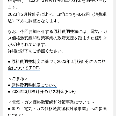
格を受け、2023年3月検針分の単位料金を調整いたし
ヤミーのレシピ帖
コンロの取替えは
払込書によるスマホアプリでのお支払い
快適性
ます。
ホーム
お知らせ
都市ガスでんき 従量電灯Ｂ
リフォーム事例紹介
食育活動について
検針について
3
2023年2月検針分に比べ、1m
につき-8.42円（消費税
経済性
レンジフード
都市ガスでんき 従量電灯Ｃ
お問合わせ・資料請求
ショールーム
込）下方に調整となります。
原料費調整制度について
3つのあんしん宣言
ライフスタイルの変化に対応するエコジョーズ
エコ・クッキング
都市ガスでんき 低圧電力
レンジフード
なお、今回お知らせする原料費調整額には、電気・ガ
テレビCM
情報誌
企業情報
電気料金の計算について
こんなときは
ス価格激変緩和対策事業の政府支援を踏まえた値引き
料理教室レンタル
ガス・電気併用住宅とオール電化住宅の比較
オーブン・炊飯器
ご請求とお支払い
が反映されています。
スタッフ
ガスくさいとき・警報器が鳴ったとき
採用情報
詳細は以下をご参照ください。
経済性、環境性、創エネ
約款
ガスが出ないとき
オーブン
リフォームの流れ
●
原料費調整制度に基づく2023年3月検針分のガス料
ガスメーターの復帰方法
炊飯器
ライフステージ別に比較する
電気料金のシミュレーション
金について(PDF)
補助金について
ガス器具が故障したとき
20代
ご契約・お手続き
＜ご参考＞
リフォームのお知らせ
警報器
地震のとき
30代
●
原料費調整制度について
お申込み
ショールーム
●
2023年3月検針分のガス料金(PDF)
ガス給湯器・風呂釜の凍結予防方法
警報器
40代～50代
故障診断
停電時の対応
リフォームについてのお問い合わせ
＜電気・ガス価格激変緩和対策事業について＞
60代
バスルーム
●
国の「電気・ガス価格激変緩和対策事業」への参画
よくあるご質問
ガス工事について
について