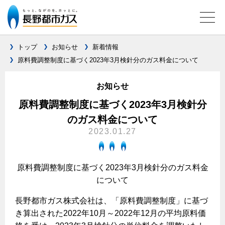
トップ
お知らせ
新着情報
原料費調整制度に基づく2023年3月検針分のガス料金について
ガス料金について
お知らせ
料金メニュー
設備別に比較する
原料費調整制度に基づく2023年3月検針分
料金表
のガス料金について
ガスコンロとIHクッキングヒーターの比較
キッチン
料金の計算方法
2023.01.27
家庭用選択約款
安全性
ガスコンロ
私たちのリフォーム
ご請求とお支払いについて
調理性
原料費調整制度に基づく2023年3月検針分のガス料金
キッチンをリフォーム
オススメの商品一覧
電力の自由化について
について
口座振替によるお支払い
清掃性
バスルームをリフォーム
最新ガスコンロの実力
長野都市ガスのでんきのポイント
クレジットカードによるお支払い
長野都市ガス株式会社は、「原料費調整制度」に基づ
Chef Ropia's JOYFUL CUISINE
サニタリーをリフォーム
法人のお客様へ
グリル活用法
き算出された2022年10月～2022年12月の平均原料価
ガス給湯器とエコキュートの比較
払込書による窓口でのお支払い
電気料金 長野都市ガスでんきプラン
その他をリフォーム