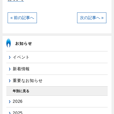
エコジョーズ
プロパンガスから都市ガスへの切り替え
ガス工事に関する約款・委託要件・内管工事見積単価表
浴室暖房乾燥機・脱衣室
都市ガス切り替えのメリット
新しく都市ガスをご利用したい方へ
« 前の記事へ
次の記事へ »
ミストサウナ
導入事例
道路・敷地内で工事をされる皆さまへ
衣類乾燥機
都市ガス切り替え事例
ガスを安全にお使いいただくために
リビング
ガスファンヒーター
安全対策
イベント
ガス温水床暖房・ルームヒーター
ガスメーターの役割と安全機能
新着情報
古くなったガス管の交換のおすすめ
重要なお知らせ
正しい接続で安全に
長期使用製品安全点検制度について
年別に見る
換気と給排気設備の注意点
2026
冬季の注意
2025