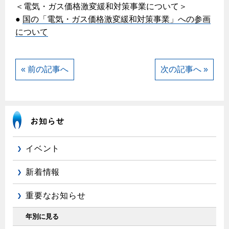
エコジョーズ
プロパンガスから都市ガスへの切り替え
＜電気・ガス価格激変緩和対策事業について＞
ガス工事に関する約款・委託要件・内管工事見積単価表
浴室暖房乾燥機・脱衣室
●
国の「電気・ガス価格激変緩和対策事業」への参画
都市ガス切り替えのメリット
について
新しく都市ガスをご利用したい方へ
ミストサウナ
導入事例
道路・敷地内で工事をされる皆さまへ
衣類乾燥機
都市ガス切り替え事例
« 前の記事へ
次の記事へ »
ガスを安全にお使いいただくために
リビング
ガスファンヒーター
安全対策
ガス温水床暖房・ルームヒーター
ガスメーターの役割と安全機能
古くなったガス管の交換のおすすめ
イベント
正しい接続で安全に
新着情報
長期使用製品安全点検制度について
重要なお知らせ
換気と給排気設備の注意点
年別に見る
冬季の注意