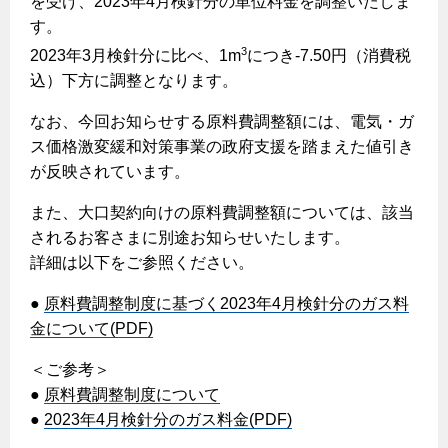
を受け、2023年4月検針分の単位料金を調整いたしま
ヤミーのレシピ帖
コンロの取替えは
払込書によるスマホアプリでのお支払い
快適性
す。
ホーム
お知らせ
都市ガスでんき 従量電灯Ｂ
リフォーム事例紹介
食育活動について
検針について
3
2023年3月検針分に比べ、1m
につき-7.50円（消費税
経済性
レンジフード
都市ガスでんき 従量電灯Ｃ
お問合わせ・資料請求
ショールーム
込）下方に調整となります。
原料費調整制度について
3つのあんしん宣言
ライフスタイルの変化に対応するエコジョーズ
エコ・クッキング
都市ガスでんき 低圧電力
レンジフード
なお、今回お知らせする原料費調整額には、電気・ガ
テレビCM
情報誌
企業情報
電気料金の計算について
こんなときは
ス価格激変緩和対策事業の政府支援を踏まえた値引き
料理教室レンタル
ガス・電気併用住宅とオール電化住宅の比較
オーブン・炊飯器
ご請求とお支払い
が反映されています。
スタッフ
ガスくさいとき・警報器が鳴ったとき
採用情報
経済性、環境性、創エネ
約款
また、大口契約向けの原料費調整額については、該当
ガスが出ないとき
オーブン
リフォームの流れ
されるお客さまに別途お知らせいたします。
ガスメーターの復帰方法
炊飯器
ライフステージ別に比較する
電気料金のシミュレーション
詳細は以下をご参照ください。
補助金について
ガス器具が故障したとき
20代
ご契約・お手続き
●
原料費調整制度に基づく2023年4月検針分のガス料
リフォームのお知らせ
警報器
地震のとき
30代
金について(PDF)
お申込み
ショールーム
ガス給湯器・風呂釜の凍結予防方法
警報器
40代～50代
＜ご参考＞
故障診断
停電時の対応
リフォームについてのお問い合わせ
●
原料費調整制度について
60代
バスルーム
●
2023年4月検針分のガス料金(PDF)
よくあるご質問
ガス工事について