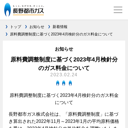
トップ
お知らせ
新着情報
原料費調整制度に基づく2023年4月検針分のガス料金について
ガス料金について
お知らせ
料金メニュー
設備別に比較する
原料費調整制度に基づく2023年4月検針分
料金表
のガス料金について
ガスコンロとIHクッキングヒーターの比較
キッチン
料金の計算方法
2023.02.24
家庭用選択約款
安全性
ガスコンロ
私たちのリフォーム
ご請求とお支払いについて
調理性
原料費調整制度に基づく2023年4月検針分のガス料金
キッチンをリフォーム
オススメの商品一覧
電力の自由化について
について
口座振替によるお支払い
清掃性
バスルームをリフォーム
最新ガスコンロの実力
長野都市ガスのでんきのポイント
クレジットカードによるお支払い
長野都市ガス株式会社は、「原料費調整制度」に基づ
Chef Ropia's JOYFUL CUISINE
サニタリーをリフォーム
法人のお客様へ
グリル活用法
き算出された2022年11月～2023年1月の平均原料価格
ガス給湯器とエコキュートの比較
払込書による窓口でのお支払い
電気料金 長野都市ガスでんきプラン
その他をリフォーム