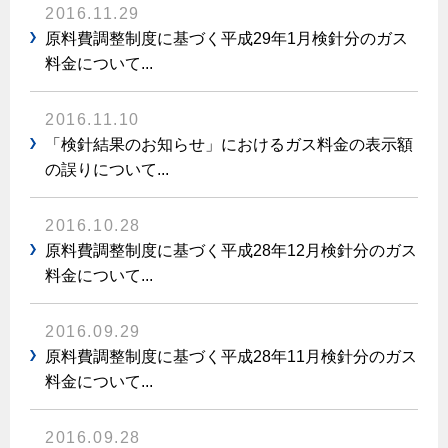
ヤミーのレシピ帖
コンロの取替えは
2016.11.29
払込書によるスマホアプリでのお支払い
快適性
ホーム
お知らせ
都市ガスでんき 従量電灯Ｂ
原料費調整制度に基づく平成29年1月検針分のガス
リフォーム事例紹介
食育活動について
検針について
経済性
レンジフード
料金について...
都市ガスでんき 従量電灯Ｃ
お問合わせ・資料請求
ショールーム
原料費調整制度について
3つのあんしん宣言
ライフスタイルの変化に対応するエコジョーズ
エコ・クッキング
都市ガスでんき 低圧電力
レンジフード
2016.11.10
テレビCM
情報誌
企業情報
電気料金の計算について
こんなときは
「検針結果のお知らせ」におけるガス料金の表示額
料理教室レンタル
ガス・電気併用住宅とオール電化住宅の比較
オーブン・炊飯器
の誤りについて...
ご請求とお支払い
スタッフ
ガスくさいとき・警報器が鳴ったとき
採用情報
経済性、環境性、創エネ
約款
ガスが出ないとき
オーブン
リフォームの流れ
2016.10.28
ガスメーターの復帰方法
原料費調整制度に基づく平成28年12月検針分のガス
炊飯器
ライフステージ別に比較する
電気料金のシミュレーション
補助金について
料金について...
ガス器具が故障したとき
20代
ご契約・お手続き
リフォームのお知らせ
警報器
地震のとき
30代
2016.09.29
お申込み
ショールーム
ガス給湯器・風呂釜の凍結予防方法
警報器
原料費調整制度に基づく平成28年11月検針分のガス
40代～50代
料金について...
故障診断
停電時の対応
リフォームについてのお問い合わせ
60代
バスルーム
よくあるご質問
2016.09.28
ガス工事について