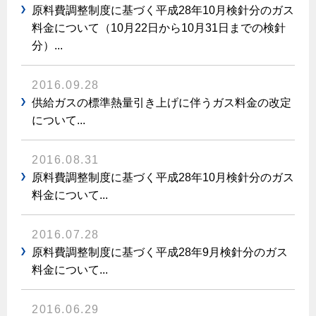
エコジョーズ
プロパンガスから都市ガスへの切り替え
原料費調整制度に基づく平成28年10月検針分のガス
ガス工事に関する約款・委託要件・内管工事見積単価表
浴室暖房乾燥機・脱衣室
料金について（10月22日から10月31日までの検針
都市ガス切り替えのメリット
新しく都市ガスをご利用したい方へ
分）...
ミストサウナ
導入事例
道路・敷地内で工事をされる皆さまへ
衣類乾燥機
2016.09.28
都市ガス切り替え事例
供給ガスの標準熱量引き上げに伴うガス料金の改定
ガスを安全にお使いいただくために
リビング
について...
ガスファンヒーター
安全対策
2016.08.31
ガス温水床暖房・ルームヒーター
原料費調整制度に基づく平成28年10月検針分のガス
ガスメーターの役割と安全機能
料金について...
古くなったガス管の交換のおすすめ
正しい接続で安全に
2016.07.28
長期使用製品安全点検制度について
原料費調整制度に基づく平成28年9月検針分のガス
料金について...
換気と給排気設備の注意点
冬季の注意
2016.06.29