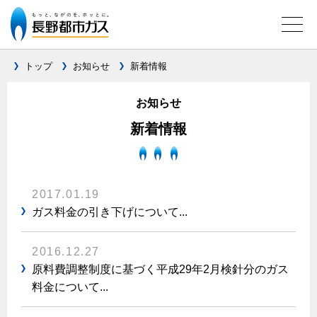
トップ
お知らせ
新着情報
お知らせ
ガス料金について
新着情報
料金メニュー
設備別に比較する
料金表
ガスコンロとIHクッキングヒーターの比較
キッチン
料金の計算方法
2017.01.19
家庭用選択約款
安全性
ガス料金の引き下げについて...
ガスコンロ
私たちのリフォーム
ご請求とお支払いについて
調理性
キッチンをリフォーム
オススメの商品一覧
電力の自由化について
2016.12.27
口座振替によるお支払い
清掃性
バスルームをリフォーム
原料費調整制度に基づく平成29年2月検針分のガス
最新ガスコンロの実力
長野都市ガスのでんきのポイント
クレジットカードによるお支払い
Chef Ropia's JOYFUL CUISINE
料金について...
サニタリーをリフォーム
法人のお客様へ
グリル活用法
ガス給湯器とエコキュートの比較
払込書による窓口でのお支払い
電気料金 長野都市ガスでんきプラン
その他をリフォーム