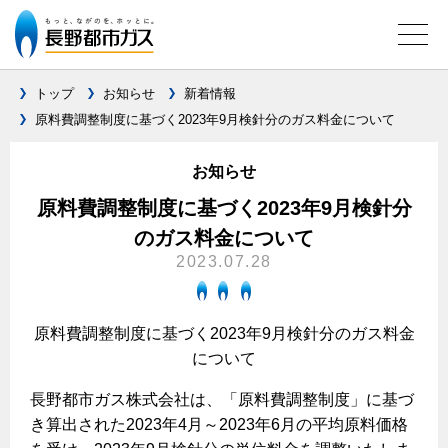
トップ
お知らせ
新着情報
原料費調整制度に基づく2023年9月検針分のガス料金について
ガス料金について
お知らせ
料金メニュー
設備別に比較する
原料費調整制度に基づく2023年9月検針分
料金表
のガス料金について
ガスコンロとIHクッキングヒーターの比較
キッチン
料金の計算方法
2023.07.28
家庭用選択約款
安全性
ガスコンロ
私たちのリフォーム
ご請求とお支払いについて
調理性
原料費調整制度に基づく2023年9月検針分のガス料金
キッチンをリフォーム
オススメの商品一覧
電力の自由化について
について
口座振替によるお支払い
清掃性
バスルームをリフォーム
最新ガスコンロの実力
長野都市ガスのでんきのポイント
クレジットカードによるお支払い
長野都市ガス株式会社は、「原料費調整制度」に基づ
Chef Ropia's JOYFUL CUISINE
サニタリーをリフォーム
法人のお客様へ
グリル活用法
き算出された2023年4月～2023年6月の平均原料価格
ガス給湯器とエコキュートの比較
払込書による窓口でのお支払い
電気料金 長野都市ガスでんきプラン
その他をリフォーム