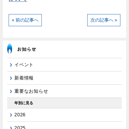
エコジョーズ
プロパンガスから都市ガスへの切り替え
ガス工事に関する約款・委託要件・内管工事見積単価表
浴室暖房乾燥機・脱衣室
都市ガス切り替えのメリット
新しく都市ガスをご利用したい方へ
« 前の記事へ
次の記事へ »
ミストサウナ
導入事例
道路・敷地内で工事をされる皆さまへ
衣類乾燥機
都市ガス切り替え事例
ガスを安全にお使いいただくために
リビング
ガスファンヒーター
安全対策
イベント
ガス温水床暖房・ルームヒーター
ガスメーターの役割と安全機能
新着情報
古くなったガス管の交換のおすすめ
重要なお知らせ
正しい接続で安全に
長期使用製品安全点検制度について
年別に見る
換気と給排気設備の注意点
2026
冬季の注意
2025