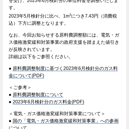
を受け、2023年6月検針分の単位料金を調整いたしま
ヤミーのレシピ帖
コンロの取替えは
払込書によるスマホアプリでのお支払い
快適性
す。
ホーム
お知らせ
都市ガスでんき 従量電灯Ｂ
リフォーム事例紹介
食育活動について
検針について
3
2023年5月検針分に比べ、1m
につき7.43円（消費税
経済性
レンジフード
都市ガスでんき 従量電灯Ｃ
お問合わせ・資料請求
ショールーム
込）下方に調整となります。
原料費調整制度について
3つのあんしん宣言
ライフスタイルの変化に対応するエコジョーズ
エコ・クッキング
都市ガスでんき 低圧電力
レンジフード
なお、今回お知らせする原料費調整額には、電気・ガ
テレビCM
情報誌
企業情報
電気料金の計算について
こんなときは
ス価格激変緩和対策事業の政府支援を踏まえた値引き
料理教室レンタル
ガス・電気併用住宅とオール電化住宅の比較
オーブン・炊飯器
ご請求とお支払い
が反映されています。
スタッフ
ガスくさいとき・警報器が鳴ったとき
採用情報
詳細は以下をご参照ください。
経済性、環境性、創エネ
約款
ガスが出ないとき
オーブン
リフォームの流れ
●
原料費調整制度に基づく2023年6月検針分のガス料
ガスメーターの復帰方法
炊飯器
ライフステージ別に比較する
電気料金のシミュレーション
金について(PDF)
補助金について
ガス器具が故障したとき
20代
ご契約・お手続き
＜ご参考＞
リフォームのお知らせ
警報器
地震のとき
30代
●
原料費調整制度について
お申込み
ショールーム
●
2023年6月検針分のガス料金(PDF)
ガス給湯器・風呂釜の凍結予防方法
警報器
40代～50代
故障診断
停電時の対応
リフォームについてのお問い合わせ
＜電気・ガス価格激変緩和対策事業について＞
60代
バスルーム
●
国の「電気・ガス価格激変緩和対策事業」への参画
よくあるご質問
ガス工事について
について