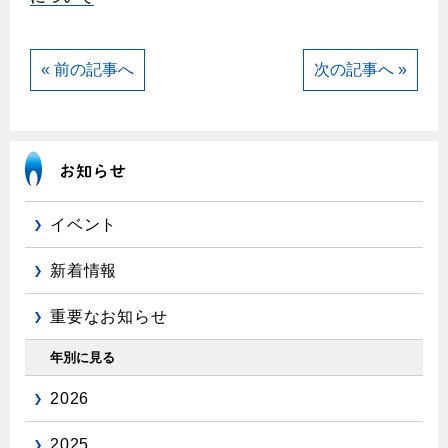
エコジョーズ
プロパンガスから都市ガスへの切り替え
ガス工事に関する約款・委託要件・内管工事見積単価表
浴室暖房乾燥機・脱衣室
都市ガス切り替えのメリット
新しく都市ガスをご利用したい方へ
« 前の記事へ
次の記事へ »
ミストサウナ
導入事例
道路・敷地内で工事をされる皆さまへ
衣類乾燥機
都市ガス切り替え事例
ガスを安全にお使いいただくために
リビング
ガスファンヒーター
安全対策
イベント
ガス温水床暖房・ルームヒーター
ガスメーターの役割と安全機能
新着情報
古くなったガス管の交換のおすすめ
重要なお知らせ
正しい接続で安全に
長期使用製品安全点検制度について
年別に見る
換気と給排気設備の注意点
2026
冬季の注意
2025