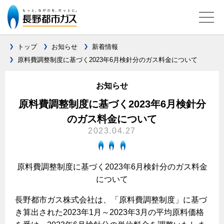
トップ
お知らせ
新着情報
原料費調整制度に基づく2023年6月検針分のガス料金について
ガス料金について
お知らせ
料金メニュー
設備別に比較する
原料費調整制度に基づく2023年6月検針分
料金表
のガス料金について
ガスコンロとIHクッキングヒーターの比較
キッチン
料金の計算方法
2023.04.27
家庭用選択約款
安全性
ガスコンロ
私たちのリフォーム
ご請求とお支払いについて
調理性
原料費調整制度に基づく2023年6月検針分のガス料金
キッチンをリフォーム
オススメの商品一覧
電力の自由化について
について
口座振替によるお支払い
清掃性
バスルームをリフォーム
最新ガスコンロの実力
長野都市ガスのでんきのポイント
クレジットカードによるお支払い
長野都市ガス株式会社は、「原料費調整制度」に基づ
Chef Ropia's JOYFUL CUISINE
サニタリーをリフォーム
法人のお客様へ
グリル活用法
き算出された2023年1月～2023年3月の平均原料価格
ガス給湯器とエコキュートの比較
払込書による窓口でのお支払い
電気料金 長野都市ガスでんきプラン
その他をリフォーム