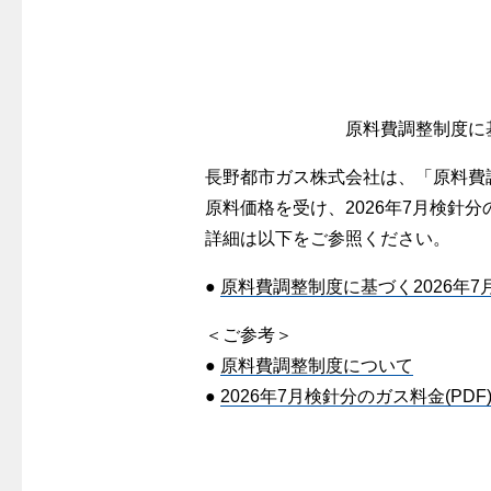
警報器
クレジットカードによるお支払い
故障診断
ガス・
レンジフード
較
払込書による窓口でのお支払い
ガス工事に
レンジフード
払込書によるスマホアプリでのお支払
経済性
ガス工事
い
原料費調整制度に基
管工事見
検針について
長野都市ガス株式会社は、「原料費調
新しく都
原料費調整制度について
原料価格を受け、2026年7月検針
道路・敷
詳細は以下をご参照ください。
●
原料費調整制度に基づく2026年7
＜ご参考＞
●
原料費調整制度について
●
2026年7月検針分のガス料金(PDF