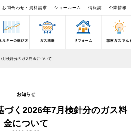
お問合わせ・資料請求
ショールーム
情報誌
企業情報
×
×
×
×
×
×
年7月検針分のガス料金について
は
事例紹介
野都市ガスでんきプラン
シピ帖
ガスを安全にお使いいただくために
リフォームの流れ
電気料金のシミュレーション
食育活動について
ライフステージ別に比較する
バスルーム
いとき・警報器が鳴ったとき
でんき 従量電灯Ｂ
20代
エコジョーズ
ん宣言
補助金について
ご契約・お手続き
湯器とエコキュートの比較
ン・炊飯器
安全対策
ないとき
でんき 従量電灯Ｃ
30代
浴室暖房乾燥機・脱衣室
お知らせ
リフォームのお知らせ
お申込み
ン
ガスメーターの役割と安全機能
ターの復帰方法
でんき 低圧電力
40代～50代
ミストサウナ
づく2026年7月検針分のガス料
古くなったガス管の交換のおすす
が故障したとき
の計算について
60代
衣類乾燥機
スタイルの変化に対応するエコジ
正しい接続で安全に
き
お支払い
金について
長期使用製品安全点検制度につい
器・風呂釜の凍結予防方法