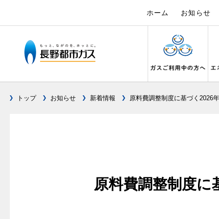
ホーム
お知らせ
トップ
お知らせ
新着情報
原料費調整制度に基づく2026
ガス料金について
設備別に比較する
キッチン
私たちのリフォーム
電力の自由化について
Chef Ropia's JOYFUL CUISINE
こんなとき
リフォーム
電気料金 長
ヤミーのレ
料金メニュー
キッチンをリフォーム
ガスくさ
都市ガス
長野都市ガスのでんきのポイント
3つのあんし
料理教室レンタル
ガスコンロとIHクッキングヒーターの比較
ガスコンロ
ガス給
オーブ
料金表
バスルームをリフォーム
ガスが出
都市ガス
テレビCM
安全性
オススメの商品一覧
快適性
オーブ
料金の計算方法
サニタリーをリフォーム
ガスメー
都市ガス
調理性
最新ガスコンロの実力
原料費調整制度に基
経済性
炊飯器
スタッフ
家庭用選択約款
その他をリフォーム
ガス器具
電気料金
清掃性
グリル活用法
ライフ
ご請求とお支払いについて
地震のと
ご請求と
ョーズ
警報器
コンロの取替えは
口座振替によるお支払い
ガス給湯
約款