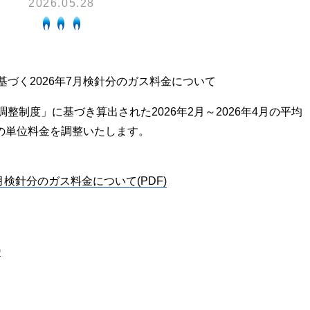
2026.05.28
換気と給排気設備の注意点
電気併用住宅とオール電化住宅の比
冬季の注意
ついて
、環境性、創エネ
保安体制
に関する約款・委託要件・内
づく2026年7月検針分のガス料金について
積単価表
保安体制について
整制度」に基づき算出された2026年2月～2026年4月の平均
市ガスをご利用したい方へ
ガス設備安全点検について
分の単位料金を調整いたします。
地内で工事をされる皆さまへ
月検針分のガス料金について(PDF)
)