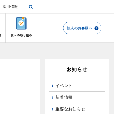
採用情報
法人のお客様へ
各種手続き
ショールーム
停電時の対応
エコ・クッキング
プロパンガスから都市ガスへの切り替え
リビング
お引越しのときには
都市ガス切り替えのメリット
ガスファンヒーター
リフォームについてのお問い合わせ
よくあるご質問
ガス使用開始のご案内
ガス温水床暖房・ルームヒーター
導入事例
イベント
ガス使用停止のご案内
都市ガス切り替え事例
め
新着情報
インターネット受付
重要なお知らせ
て