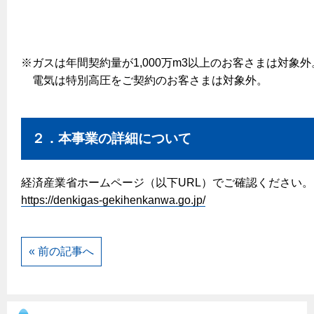
エコジョーズ
プロパンガスから都市ガスへの切り替え
ガス工事に関する約款・委託要件・内管工事見積単価表
浴室暖房乾燥機・脱衣室
都市ガス切り替えのメリット
新しく都市ガスをご利用したい方へ
ミストサウナ
※ガスは年間契約量が1,000万m3以上のお客さまは対象外
導入事例
道路・敷地内で工事をされる皆さまへ
衣類乾燥機
電気は特別高圧をご契約のお客さまは対象外。
都市ガス切り替え事例
ガスを安全にお使いいただくために
リビング
２．本事業の詳細について
ガスファンヒーター
安全対策
ガス温水床暖房・ルームヒーター
ガスメーターの役割と安全機能
経済産業省ホームページ（以下URL）でご確認ください。
https://denkigas-gekihenkanwa.go.jp/
古くなったガス管の交換のおすすめ
正しい接続で安全に
長期使用製品安全点検制度について
« 前の記事へ
換気と給排気設備の注意点
冬季の注意