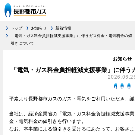
トップ
お知らせ
新着情報
「電気・ガス料金負担軽減支援事業」に伴うガス料⾦・電気料⾦の値
引きについて
ガス料金について
料金メニュー
お知らせ
設備別に比較する
料金表
「電気・ガス料金負担軽減支援事業」に伴う
ガスコンロとIHクッキングヒーターの比較
キッチン
料金の計算方法
2026.06.2
家庭用選択約款
安全性
ガスコンロ
私たちのリフォーム
ご請求とお支払いについて
平素より長野都市ガスのガス・電気をご利用いただき、誠
調理性
キッチンをリフォーム
オススメの商品一覧
電力の自由化について
口座振替によるお支払い
清掃性
バスルームをリフォーム
当社は、経済産業省の「電気・ガス料金負担軽減支援事業
最新ガスコンロの実力
長野都市ガスのでんきのポイント
クレジットカードによるお支払い
金・電気料金の値引きを行います。
Chef Ropia's JOYFUL CUISINE
サニタリーをリフォーム
法人のお客様へ
グリル活用法
ガス給湯器とエコキュートの比較
なお、本事業による値引きを受けるにあたって、
お客さま
払込書による窓口でのお支払い
電気料金 長野都市ガスでんきプラン
その他をリフォーム