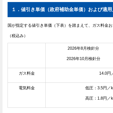
ヤミーのレシピ帖
コンロの取替えは
払込書によるスマホアプリでのお支払い
快適性
ホーム
都市ガスでんき 従量電灯Ｂ
１．値引き単価（政府補助金単価）および適用
リフォーム事例紹介
食育活動について
検針について
経済性
レンジフード
都市ガスでんき 従量電灯Ｃ
お問合わせ・資料請求
原料費調整制度について
3つのあんしん宣言
ライフスタイルの変化に対応するエコジョーズ
エコ・クッキング
国が指定する値引き単価（下表）を踏まえて、ガス料金お
都市ガスでんき 低圧電力
レンジフード
テレビCM
情報誌
電気料金の計算について
（税込み）
こんなときは
料理教室レンタル
ガス・電気併用住宅とオール電化住宅の比較
オーブン・炊飯器
ご請求とお支払い
スタッフ
ガスくさいとき・警報器が鳴ったとき
採用情報
2026年8月検針分
経済性、環境性、創エネ
約款
ガスが出ないとき
オーブン
リフォームの流れ
2026年10月検針分
ガスメーターの復帰方法
炊飯器
ライフステージ別に比較する
電気料金のシミュレーション
補助金について
ガス器具が故障したとき
ガス料金
14.0
20代
ご契約・お手続き
リフォームのお知らせ
警報器
地震のとき
30代
お申込み
電気料金
低圧：3.5円／k
ショールーム
ガス給湯器・風呂釜の凍結予防方法
警報器
40代～50代
高圧：1.8円／k
故障診断
停電時の対応
リフォームについてのお問い合わせ
60代
バスルーム
よくあるご質問
ガス工事について