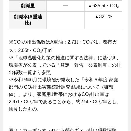
―
削減量
▲635.5t・CO₂
保安体制
―
▲32.1%
削減率(A重油
比)
保安体制について
ガス設備安全点検について
※CO₂の排出係数はA重油：2.71t・CO₂/KL、都市ガ
3
ス：2.05t・CO₂/千m
各種手続き
※「地球温暖化対策の推進に関する法律」に基づき、
お引越しのときには
環境省が公表している「算定・報告・公表制度」の排
ガス使用開始のご案内
出係数一覧より参照
※令和7年6月に環境省が発表した「令和５年度 家庭
ガス使用停止のご案内
部門の CO₂排出実態統計調査 結果について（確報
値）」より、家庭用1世帯におけるCO₂排出量は
インターネット受付
2.47t・CO₂/年であることから、約2.5t・CO₂/年とし、
換算したもの。
表２：カーボンオフセット都市ガス（排出係数調整