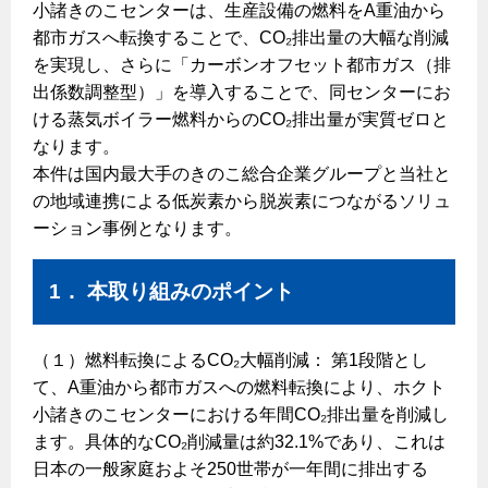
ヤミーのレシピ帖
コンロの取替えは
小諸きのこセンターは、生産設備の燃料をA重油から
払込書によるスマホアプリでのお支払い
快適性
ホーム
お知らせ
都市ガスでんき 従量電灯Ｂ
都市ガスへ転換することで、CO₂排出量の大幅な削減
リフォーム事例紹介
食育活動について
検針について
経済性
を実現し、さらに「カーボンオフセット都市ガス（排
レンジフード
都市ガスでんき 従量電灯Ｃ
お問合わせ・資料請求
ショールーム
出係数調整型）」を導入することで、同センターにお
原料費調整制度について
3つのあんしん宣言
ライフスタイルの変化に対応するエコジョーズ
エコ・クッキング
都市ガスでんき 低圧電力
ける蒸気ボイラー燃料からのCO₂排出量が実質ゼロと
レンジフード
テレビCM
なります。
情報誌
企業情報
電気料金の計算について
こんなときは
料理教室レンタル
ガス・電気併用住宅とオール電化住宅の比較
本件は国内最大手のきのこ総合企業グループと当社と
オーブン・炊飯器
ご請求とお支払い
スタッフ
ガスくさいとき・警報器が鳴ったとき
の地域連携による低炭素から脱炭素につながるソリュ
採用情報
経済性、環境性、創エネ
約款
ーション事例となります。
ガスが出ないとき
オーブン
リフォームの流れ
ガスメーターの復帰方法
炊飯器
ライフステージ別に比較する
電気料金のシミュレーション
補助金について
1． 本取り組みのポイント
ガス器具が故障したとき
20代
ご契約・お手続き
リフォームのお知らせ
警報器
地震のとき
30代
（１）燃料転換によるCO₂大幅削減： 第1段階とし
お申込み
ショールーム
て、A重油から都市ガスへの燃料転換により、ホクト
ガス給湯器・風呂釜の凍結予防方法
警報器
40代～50代
小諸きのこセンターにおける年間CO₂排出量を削減し
故障診断
停電時の対応
リフォームについてのお問い合わせ
60代
ます。具体的なCO₂削減量は約32.1%であり、これは
バスルーム
日本の一般家庭およそ250世帯が一年間に排出する
よくあるご質問
ガス工事について