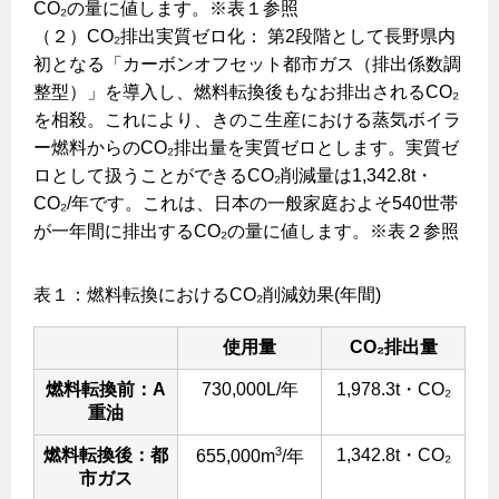
エコジョーズ
プロパンガスから都市ガスへの切り替え
CO₂の量に値します。※表１参照
ガス工事に関する約款・委託要件・内管工事見積単価表
（２）CO₂排出実質ゼロ化： 第2段階として長野県内
浴室暖房乾燥機・脱衣室
都市ガス切り替えのメリット
初となる「カーボンオフセット都市ガス（排出係数調
新しく都市ガスをご利用したい方へ
ミストサウナ
整型）」を導入し、燃料転換後もなお排出されるCO₂
導入事例
道路・敷地内で工事をされる皆さまへ
衣類乾燥機
を相殺。これにより、きのこ生産における蒸気ボイラ
都市ガス切り替え事例
ー燃料からのCO₂排出量を実質ゼロとします。実質ゼ
ガスを安全にお使いいただくために
ロとして扱うことができるCO₂削減量は1,342.8t・
リビング
CO₂/年です。これは、日本の一般家庭およそ540世帯
ガスファンヒーター
安全対策
が一年間に排出するCO₂の量に値します。※表２参照
ガス温水床暖房・ルームヒーター
ガスメーターの役割と安全機能
表１：燃料転換におけるCO₂削減効果(年間)
古くなったガス管の交換のおすすめ
使用量
CO₂排出量
正しい接続で安全に
燃料転換前：A
730,000L/年
1,978.3t・CO₂
長期使用製品安全点検制度について
重油
換気と給排気設備の注意点
3
燃料転換後：都
1,342.8t・CO₂
655,000m
/年
冬季の注意
市ガス