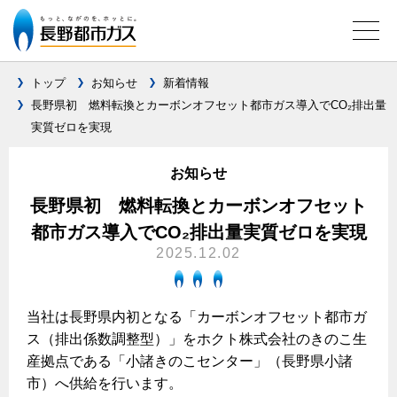
トップ
お知らせ
新着情報
長野県初 燃料転換とカーボンオフセット都市ガス導入でCO₂排出量
実質ゼロを実現
ガス料金について
料金メニュー
お知らせ
設備別に比較する
料金表
長野県初 燃料転換とカーボンオフセット
ガスコンロとIHクッキングヒーターの比較
キッチン
料金の計算方法
都市ガス導入でCO₂排出量実質ゼロを実現
2025.12.02
家庭用選択約款
安全性
ガスコンロ
私たちのリフォーム
ご請求とお支払いについて
調理性
キッチンをリフォーム
オススメの商品一覧
電力の自由化について
当社は長野県内初となる「カーボンオフセット都市ガ
口座振替によるお支払い
清掃性
バスルームをリフォーム
ス（排出係数調整型）」をホクト株式会社のきのこ生
最新ガスコンロの実力
長野都市ガスのでんきのポイント
クレジットカードによるお支払い
Chef Ropia's JOYFUL CUISINE
産拠点である「小諸きのこセンター」（長野県小諸
サニタリーをリフォーム
法人のお客様へ
グリル活用法
ガス給湯器とエコキュートの比較
払込書による窓口でのお支払い
市）へ供給を行います。
電気料金 長野都市ガスでんきプラン
その他をリフォーム