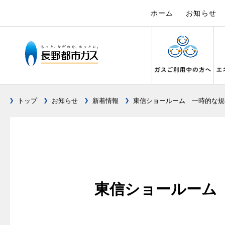
ホーム
お知らせ
トップ
お知らせ
新着情報
東信ショールーム 一時的な規
ガス料金について
設備別に比較する
キッチン
私たちのリフォーム
電力の自由化について
Chef Ropia's JOYFUL CUISINE
こんなとき
リフォーム
電気料金 長
ヤミーのレ
料金メニュー
キッチンをリフォーム
ガスくさ
都市ガス
長野都市ガスのでんきのポイント
3つのあんし
料理教室レンタル
ガスコンロとIHクッキングヒーターの比較
ガスコンロ
ガス給
オーブ
料金表
バスルームをリフォーム
ガスが出
都市ガス
テレビCM
安全性
オススメの商品一覧
快適性
オーブ
料金の計算方法
サニタリーをリフォーム
ガスメー
都市ガス
調理性
最新ガスコンロの実力
東信ショールーム
経済性
炊飯器
スタッフ
家庭用選択約款
その他をリフォーム
ガス器具
電気料金
清掃性
グリル活用法
ライフ
ご請求とお支払いについて
地震のと
ご請求と
ョーズ
警報器
コンロの取替えは
口座振替によるお支払い
ガス給湯
約款