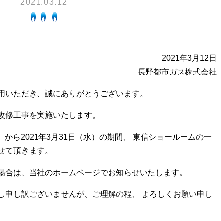
2021.03.12
換気と給排気設備の注意点
電気併用住宅とオール電化住宅の比
冬季の注意
ついて
、環境性、創エネ
保安体制
に関する約款・委託要件・内
2021年3月12日
積単価表
長野都市ガス株式会社
保安体制について
市ガスをご利用したい方へ
ガス設備安全点検について
用いただき、誠にありがとうございます。
地内で工事をされる皆さまへ
改修工事を実施いたします。
月）から2021年3月31日（水）の期間、 東信ショールームの一
せて頂きます。
場合は、当社のホームページでお知らせいたします。
し申し訳ございませんが、ご理解の程、 よろしくお願い申し