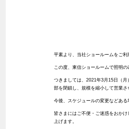
警報器
クレジットカードによるお支払い
故障診断
ガス・
レンジフード
較
払込書による窓口でのお支払い
ガス工事に
レンジフード
払込書によるスマホアプリでのお支払
経済性
ガス工事
い
管工事見
検針について
新しく都
原料費調整制度について
平素より、当社ショールームをご利
道路・敷
この度、東信ショールームで照明の
つきましては、2021年3月15日（
部を閉鎖し、規模を縮小して営業さ
今後、スケジュールの変更などある
皆さまにはご不便・ご迷惑をおかけ
上げます。