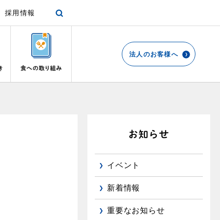
採用情報
法人のお客様へ
各種手続き
ショールーム
停電時の対応
エコ・クッキング
プロパンガスから都市ガスへの切り替え
リビング
お引越しのときには
都市ガス切り替えのメリット
ガスファンヒーター
リフォームについてのお問い合わせ
よくあるご質問
ガス使用開始のご案内
ガス温水床暖房・ルームヒーター
導入事例
イベント
ガス使用停止のご案内
都市ガス切り替え事例
め
新着情報
インターネット受付
重要なお知らせ
て