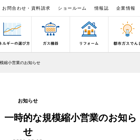
お問合わせ・資料請求
ショールーム
情報誌
企業情報
×
×
×
×
×
×
模縮小営業のお知らせ
は
事例紹介
野都市ガスでんきプラン
シピ帖
ガスを安全にお使いいただくために
リフォームの流れ
電気料金のシミュレーション
食育活動について
ライフステージ別に比較する
バスルーム
いとき・警報器が鳴ったとき
でんき 従量電灯Ｂ
20代
エコジョーズ
ん宣言
補助金について
ご契約・お手続き
湯器とエコキュートの比較
ン・炊飯器
安全対策
ないとき
でんき 従量電灯Ｃ
30代
浴室暖房乾燥機・脱衣室
お知らせ
リフォームのお知らせ
お申込み
ン
ガスメーターの役割と安全機能
ターの復帰方法
でんき 低圧電力
40代～50代
ミストサウナ
 一時的な規模縮小営業のお知ら
古くなったガス管の交換のおすす
が故障したとき
の計算について
60代
衣類乾燥機
スタイルの変化に対応するエコジ
正しい接続で安全に
き
お支払い
せ
長期使用製品安全点検制度につい
器・風呂釜の凍結予防方法