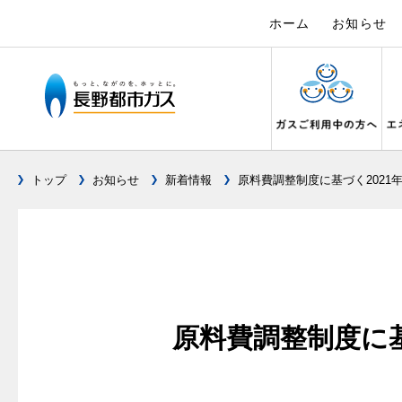
ホーム
お知らせ
トップ
お知らせ
新着情報
原料費調整制度に基づく2021
ガス料金について
設備別に比較する
キッチン
私たちのリフォーム
電力の自由化について
Chef Ropia's JOYFUL CUISINE
こんなとき
リフォーム
電気料金 長
ヤミーのレ
料金メニュー
キッチンをリフォーム
ガスくさ
都市ガス
長野都市ガスのでんきのポイント
3つのあんし
料理教室レンタル
ガスコンロとIHクッキングヒーターの比較
ガスコンロ
ガス給
オーブ
料金表
バスルームをリフォーム
ガスが出
都市ガス
テレビCM
安全性
オススメの商品一覧
快適性
オーブ
料金の計算方法
サニタリーをリフォーム
ガスメー
都市ガス
調理性
最新ガスコンロの実力
原料費調整制度に基
経済性
炊飯器
スタッフ
家庭用選択約款
その他をリフォーム
ガス器具
電気料金
清掃性
グリル活用法
ライフ
ご請求とお支払いについて
地震のと
ご請求と
ョーズ
警報器
コンロの取替えは
口座振替によるお支払い
ガス給湯
約款