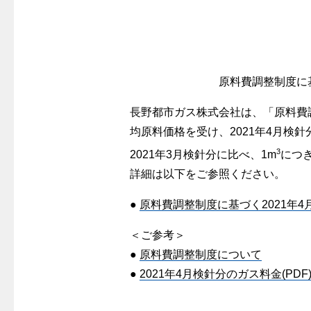
警報器
クレジットカードによるお支払い
故障診断
ガス・
レンジフード
較
払込書による窓口でのお支払い
ガス工事に
レンジフード
払込書によるスマホアプリでのお支払
経済性
ガス工事
い
原料費調整制度に基
管工事見
検針について
長野都市ガス株式会社は、「原料費調整
新しく都
原料費調整制度について
均原料価格を受け、2021年4月検
道路・敷
3
2021年3月検針分に比べ、1m
につ
詳細は以下をご参照ください。
●
原料費調整制度に基づく2021年4
＜ご参考＞
●
原料費調整制度について
●
2021年4月検針分のガス料金(PDF