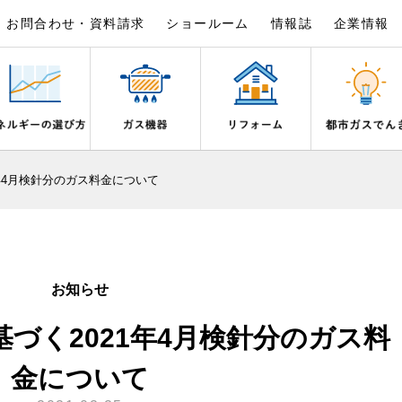
お問合わせ・資料請求
ショールーム
情報誌
企業情報
×
×
×
×
×
×
年4月検針分のガス料金について
は
事例紹介
野都市ガスでんきプラン
シピ帖
ガスを安全にお使いいただくために
リフォームの流れ
電気料金のシミュレーション
食育活動について
ライフステージ別に比較する
バスルーム
いとき・警報器が鳴ったとき
でんき 従量電灯Ｂ
20代
エコジョーズ
ん宣言
補助金について
ご契約・お手続き
湯器とエコキュートの比較
ン・炊飯器
安全対策
ないとき
でんき 従量電灯Ｃ
30代
浴室暖房乾燥機・脱衣室
お知らせ
リフォームのお知らせ
お申込み
ン
ガスメーターの役割と安全機能
ターの復帰方法
でんき 低圧電力
40代～50代
ミストサウナ
づく2021年4月検針分のガス料
古くなったガス管の交換のおすす
が故障したとき
の計算について
60代
衣類乾燥機
スタイルの変化に対応するエコジ
正しい接続で安全に
き
お支払い
金について
長期使用製品安全点検制度につい
器・風呂釜の凍結予防方法