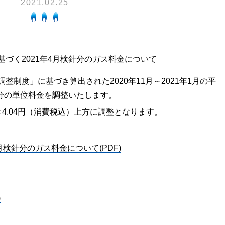
2021.02.25
換気と給排気設備の注意点
電気併用住宅とオール電化住宅の比
冬季の注意
ついて
、環境性、創エネ
保安体制
に関する約款・委託要件・内
づく2021年4月検針分のガス料金について
積単価表
保安体制について
制度」に基づき算出された2020年11月～2021年1月の平
市ガスをご利用したい方へ
ガス設備安全点検について
針分の単位料金を調整いたします。
地内で工事をされる皆さまへ
き4.04円（消費税込）上方に調整となります。
月検針分のガス料金について(PDF)
)