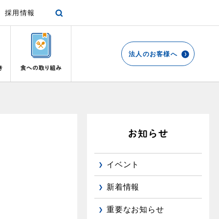
採用情報
法人のお客様へ
各種手続き
ショールーム
停電時の対応
エコ・クッキング
プロパンガスから都市ガスへの切り替え
リビング
お引越しのときには
都市ガス切り替えのメリット
ガスファンヒーター
リフォームについてのお問い合わせ
よくあるご質問
ガス使用開始のご案内
ガス温水床暖房・ルームヒーター
導入事例
イベント
ガス使用停止のご案内
都市ガス切り替え事例
め
新着情報
インターネット受付
重要なお知らせ
て