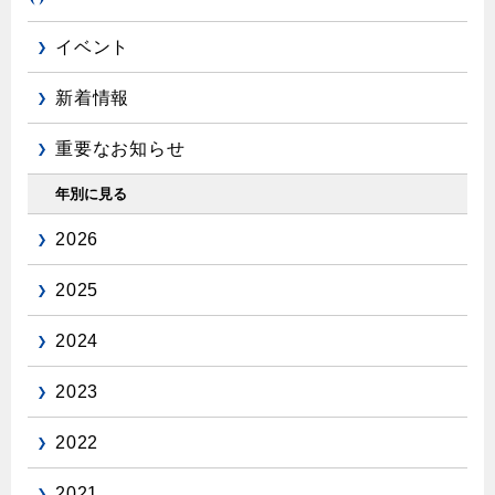
エコジョーズ
プロパンガスから都市ガスへの切り替え
ガス工事に関する約款・委託要件・内管工事見積単価表
浴室暖房乾燥機・脱衣室
都市ガス切り替えのメリット
イベント
新しく都市ガスをご利用したい方へ
ミストサウナ
新着情報
導入事例
道路・敷地内で工事をされる皆さまへ
衣類乾燥機
都市ガス切り替え事例
重要なお知らせ
ガスを安全にお使いいただくために
リビング
年別に見る
ガスファンヒーター
安全対策
2026
ガス温水床暖房・ルームヒーター
ガスメーターの役割と安全機能
2025
古くなったガス管の交換のおすすめ
2024
正しい接続で安全に
2023
長期使用製品安全点検制度について
換気と給排気設備の注意点
2022
冬季の注意
2021