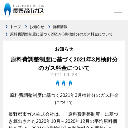
トップ
お知らせ
新着情報
原料費調整制度に基づく2021年3月検針分のガス料金について
ガス料金について
お知らせ
料金メニュー
設備別に比較する
原料費調整制度に基づく2021年3月検針分
料金表
のガス料金について
ガスコンロとIHクッキングヒーターの比較
キッチン
料金の計算方法
2021.01.28
家庭用選択約款
安全性
ガスコンロ
私たちのリフォーム
ご請求とお支払いについて
調理性
原料費調整制度に基づく2021年3月検針分のガス料金
キッチンをリフォーム
オススメの商品一覧
電力の自由化について
について
口座振替によるお支払い
清掃性
バスルームをリフォーム
最新ガスコンロの実力
長野都市ガスのでんきのポイント
クレジットカードによるお支払い
長野都市ガス株式会社は、「原料費調整制度」に基づ
Chef Ropia's JOYFUL CUISINE
サニタリーをリフォーム
法人のお客様へ
グリル活用法
き算出された2020年10月～2020年12月の平均原料価
ガス給湯器とエコキュートの比較
払込書による窓口でのお支払い
電気料金 長野都市ガスでんきプラン
その他をリフォーム