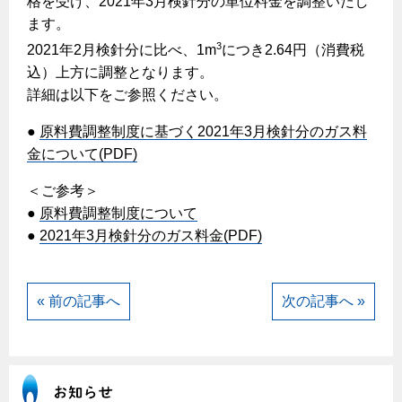
格を受け、2021年3月検針分の単位料金を調整いたし
ヤミーのレシピ帖
コンロの取替えは
払込書によるスマホアプリでのお支払い
快適性
ます。
ホーム
お知らせ
都市ガスでんき 従量電灯Ｂ
リフォーム事例紹介
食育活動について
検針について
3
2021年2月検針分に比べ、1m
につき2.64円（消費税
経済性
レンジフード
都市ガスでんき 従量電灯Ｃ
お問合わせ・資料請求
ショールーム
込）上方に調整となります。
原料費調整制度について
3つのあんしん宣言
ライフスタイルの変化に対応するエコジョーズ
エコ・クッキング
都市ガスでんき 低圧電力
詳細は以下をご参照ください。
レンジフード
テレビCM
情報誌
企業情報
電気料金の計算について
こんなときは
●
原料費調整制度に基づく2021年3月検針分のガス料
料理教室レンタル
ガス・電気併用住宅とオール電化住宅の比較
オーブン・炊飯器
ご請求とお支払い
金について(PDF)
スタッフ
ガスくさいとき・警報器が鳴ったとき
採用情報
経済性、環境性、創エネ
約款
＜ご参考＞
ガスが出ないとき
オーブン
リフォームの流れ
●
原料費調整制度について
ガスメーターの復帰方法
炊飯器
ライフステージ別に比較する
電気料金のシミュレーション
●
2021年3月検針分のガス料金(PDF)
補助金について
ガス器具が故障したとき
20代
ご契約・お手続き
リフォームのお知らせ
警報器
地震のとき
30代
« 前の記事へ
次の記事へ »
お申込み
ショールーム
ガス給湯器・風呂釜の凍結予防方法
警報器
40代～50代
故障診断
停電時の対応
リフォームについてのお問い合わせ
60代
バスルーム
よくあるご質問
ガス工事について