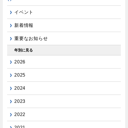
エコジョーズ
プロパンガスから都市ガスへの切り替え
ガス工事に関する約款・委託要件・内管工事見積単価表
浴室暖房乾燥機・脱衣室
都市ガス切り替えのメリット
イベント
新しく都市ガスをご利用したい方へ
ミストサウナ
新着情報
導入事例
道路・敷地内で工事をされる皆さまへ
衣類乾燥機
都市ガス切り替え事例
重要なお知らせ
ガスを安全にお使いいただくために
リビング
年別に見る
ガスファンヒーター
安全対策
2026
ガス温水床暖房・ルームヒーター
ガスメーターの役割と安全機能
2025
古くなったガス管の交換のおすすめ
2024
正しい接続で安全に
2023
長期使用製品安全点検制度について
換気と給排気設備の注意点
2022
冬季の注意
2021