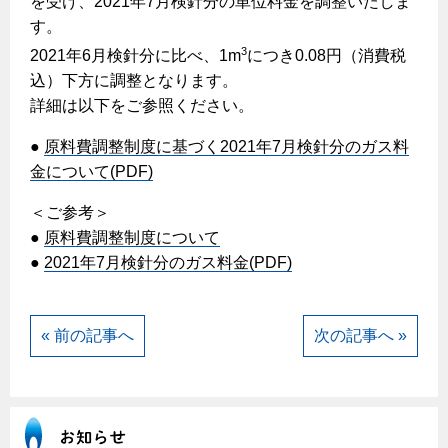
を受け、2021年7月検針分の単位料金を調整いたしま
ヤミーのレシピ帖
コンロの取替えは
払込書によるスマホアプリでのお支払い
快適性
す。
ホーム
お知らせ
都市ガスでんき 従量電灯Ｂ
リフォーム事例紹介
食育活動について
検針について
3
2021年6月検針分に比べ、1m
につき0.08円（消費税
経済性
レンジフード
都市ガスでんき 従量電灯Ｃ
お問合わせ・資料請求
ショールーム
込）下方に調整となります。
原料費調整制度について
3つのあんしん宣言
ライフスタイルの変化に対応するエコジョーズ
エコ・クッキング
都市ガスでんき 低圧電力
詳細は以下をご参照ください。
レンジフード
テレビCM
情報誌
企業情報
電気料金の計算について
こんなときは
●
原料費調整制度に基づく2021年7月検針分のガス料
料理教室レンタル
ガス・電気併用住宅とオール電化住宅の比較
オーブン・炊飯器
ご請求とお支払い
金について(PDF)
スタッフ
ガスくさいとき・警報器が鳴ったとき
採用情報
経済性、環境性、創エネ
約款
＜ご参考＞
ガスが出ないとき
オーブン
リフォームの流れ
●
原料費調整制度について
ガスメーターの復帰方法
炊飯器
ライフステージ別に比較する
電気料金のシミュレーション
●
2021年7月検針分のガス料金(PDF)
補助金について
ガス器具が故障したとき
20代
ご契約・お手続き
リフォームのお知らせ
警報器
地震のとき
30代
« 前の記事へ
次の記事へ »
お申込み
ショールーム
ガス給湯器・風呂釜の凍結予防方法
警報器
40代～50代
故障診断
停電時の対応
リフォームについてのお問い合わせ
60代
バスルーム
よくあるご質問
ガス工事について