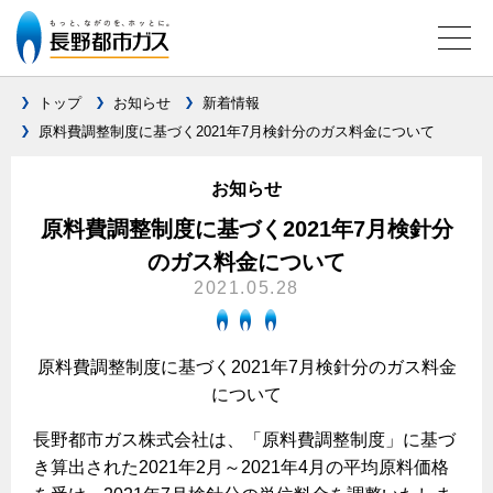
トップ
お知らせ
新着情報
原料費調整制度に基づく2021年7月検針分のガス料金について
ガス料金について
お知らせ
料金メニュー
設備別に比較する
原料費調整制度に基づく2021年7月検針分
料金表
のガス料金について
ガスコンロとIHクッキングヒーターの比較
キッチン
料金の計算方法
2021.05.28
家庭用選択約款
安全性
ガスコンロ
私たちのリフォーム
ご請求とお支払いについて
調理性
原料費調整制度に基づく2021年7月検針分のガス料金
キッチンをリフォーム
オススメの商品一覧
電力の自由化について
について
口座振替によるお支払い
清掃性
バスルームをリフォーム
最新ガスコンロの実力
長野都市ガスのでんきのポイント
クレジットカードによるお支払い
長野都市ガス株式会社は、「原料費調整制度」に基づ
Chef Ropia's JOYFUL CUISINE
サニタリーをリフォーム
法人のお客様へ
グリル活用法
き算出された2021年2月～2021年4月の平均原料価格
ガス給湯器とエコキュートの比較
払込書による窓口でのお支払い
電気料金 長野都市ガスでんきプラン
その他をリフォーム