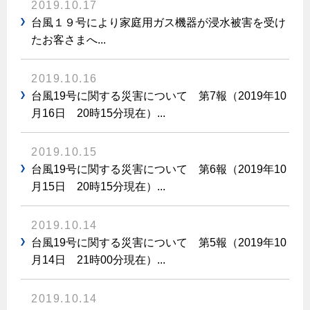
ヤミーのレシピ帖
コンロの取替えは
2019.10.17
払込書によるスマホアプリでのお支払い
快適性
ホーム
お知らせ
都市ガスでんき 従量電灯Ｂ
台風１９号により家庭用ガス機器が浸水被害を受け
リフォーム事例紹介
食育活動について
検針について
たお客さまへ...
経済性
レンジフード
都市ガスでんき 従量電灯Ｃ
お問合わせ・資料請求
ショールーム
原料費調整制度について
3つのあんしん宣言
ライフスタイルの変化に対応するエコジョーズ
エコ・クッキング
都市ガスでんき 低圧電力
レンジフード
2019.10.16
テレビCM
情報誌
企業情報
電気料金の計算について
台風19号に関する災害について 第7報（2019年10
こんなときは
料理教室レンタル
ガス・電気併用住宅とオール電化住宅の比較
月16日 20時15分現在）...
オーブン・炊飯器
ご請求とお支払い
スタッフ
ガスくさいとき・警報器が鳴ったとき
採用情報
経済性、環境性、創エネ
約款
ガスが出ないとき
オーブン
2019.10.15
リフォームの流れ
台風19号に関する災害について 第6報（2019年10
ガスメーターの復帰方法
炊飯器
ライフステージ別に比較する
電気料金のシミュレーション
補助金について
月15日 20時15分現在）...
ガス器具が故障したとき
20代
ご契約・お手続き
リフォームのお知らせ
警報器
地震のとき
2019.10.14
30代
お申込み
台風19号に関する災害について 第5報（2019年10
ショールーム
ガス給湯器・風呂釜の凍結予防方法
警報器
40代～50代
月14日 21時00分現在）...
故障診断
停電時の対応
リフォームについてのお問い合わせ
60代
バスルーム
2019.10.14
よくあるご質問
ガス工事について