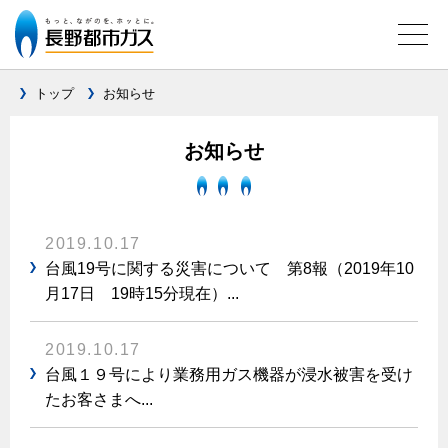
トップ
お知らせ
ガス料金について
お知らせ
料金メニュー
設備別に比較する
料金表
2019.10.17
ガスコンロとIHクッキングヒーターの比較
キッチン
料金の計算方法
台風19号に関する災害について 第8報（2019年10
家庭用選択約款
月17日 19時15分現在）...
安全性
ガスコンロ
私たちのリフォーム
ご請求とお支払いについて
調理性
キッチンをリフォーム
オススメの商品一覧
2019.10.17
電力の自由化について
口座振替によるお支払い
清掃性
バスルームをリフォーム
台風１９号により業務用ガス機器が浸水被害を受け
最新ガスコンロの実力
長野都市ガスのでんきのポイント
クレジットカードによるお支払い
たお客さまへ...
Chef Ropia's JOYFUL CUISINE
サニタリーをリフォーム
法人のお客様へ
グリル活用法
ガス給湯器とエコキュートの比較
払込書による窓口でのお支払い
電気料金 長野都市ガスでんきプラン
その他をリフォーム