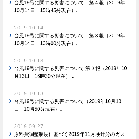
エコジョーズ
プロパンガスから都市ガスへの切り替え
台風19号に関する災害について 第４報（2019年
ガス工事に関する約款・委託要件・内管工事見積単価表
10月14日 15時45分現在）...
浴室暖房乾燥機・脱衣室
都市ガス切り替えのメリット
新しく都市ガスをご利用したい方へ
ミストサウナ
2019.10.14
導入事例
道路・敷地内で工事をされる皆さまへ
衣類乾燥機
台風19号に関する災害について 第３報（2019年
都市ガス切り替え事例
10月14日 13時00分現在）...
ガスを安全にお使いいただくために
リビング
2019.10.13
ガスファンヒーター
安全対策
台風19号に関する災害について 第２報（2019年10
ガス温水床暖房・ルームヒーター
月13日 16時30分現在）...
ガスメーターの役割と安全機能
古くなったガス管の交換のおすすめ
2019.10.13
正しい接続で安全に
台風19号に関する災害について（2019年10月13
日 10時50分現在）...
長期使用製品安全点検制度について
換気と給排気設備の注意点
2019.09.27
冬季の注意
原料費調整制度に基づく2019年11月検針分のガス