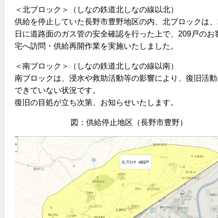
ヤミーのレシピ帖
コンロの取替えは
払込書によるスマホアプリでのお支払い
＜北ブロック＞（しなの鉄道北しなの線以北）
快適性
ホーム
お知らせ
都市ガスでんき 従量電灯Ｂ
供給を停止していた長野市豊野地区の内、北ブロックは、1
リフォーム事例紹介
食育活動について
検針について
経済性
レンジフード
都市ガスでんき 従量電灯Ｃ
日に道路面のガス管の安全確認を行った上で、209戸のお
お問合わせ・資料請求
ショールーム
原料費調整制度について
3つのあんしん宣言
ライフスタイルの変化に対応するエコジョーズ
宅へ訪問・供給再開作業を実施いたしました。
エコ・クッキング
都市ガスでんき 低圧電力
レンジフード
テレビCM
情報誌
企業情報
＜南ブロック＞（しなの鉄道北しなの線以南）
電気料金の計算について
こんなときは
料理教室レンタル
ガス・電気併用住宅とオール電化住宅の比較
南ブロックは、浸水や救助活動等の影響により、復旧活動
オーブン・炊飯器
ご請求とお支払い
スタッフ
ガスくさいとき・警報器が鳴ったとき
できていない状況です。
採用情報
経済性、環境性、創エネ
約款
復旧の目処が立ち次第、お知らせいたします。
ガスが出ないとき
オーブン
リフォームの流れ
ガスメーターの復帰方法
炊飯器
図：供給停止地区（長野市豊野）
ライフステージ別に比較する
電気料金のシミュレーション
補助金について
ガス器具が故障したとき
20代
ご契約・お手続き
リフォームのお知らせ
警報器
地震のとき
30代
お申込み
ショールーム
ガス給湯器・風呂釜の凍結予防方法
警報器
40代～50代
故障診断
停電時の対応
リフォームについてのお問い合わせ
60代
バスルーム
よくあるご質問
ガス工事について