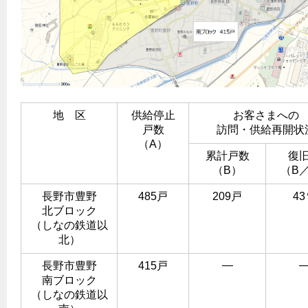
エコジョーズ
プロパンガスから都市ガスへの切り替え
ガス工事に関する約款・委託要件・内管工事見積単価表
浴室暖房乾燥機・脱衣室
都市ガス切り替えのメリット
新しく都市ガスをご利用したい方へ
ミストサウナ
導入事例
道路・敷地内で工事をされる皆さまへ
衣類乾燥機
都市ガス切り替え事例
ガスを安全にお使いいただくために
リビング
地 区
供給停止
お客さまへの
戸数
訪問・供給再開状
ガスファンヒーター
安全対策
（A）
累計戸数
復
ガス温水床暖房・ルームヒーター
（B）
（B
ガスメーターの役割と安全機能
長野市豊野
485戸
209戸
4
古くなったガス管の交換のおすすめ
北ブロック
正しい接続で安全に
（しなの鉄道以
北）
長期使用製品安全点検制度について
―
長野市豊野
415戸
換気と給排気設備の注意点
南ブロック
冬季の注意
（しなの鉄道以