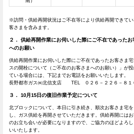
南）
保安体制
※訪問・供給再開状況はご不在等により供給再開できてい
保安体制について
客さまを含みます。
ガス設備安全点検について
２． 供給再開作業にお伺いした際にご不在であったお
へのお願い
各種手続き
供給再開作業にお伺いした際にご不在であったお客さま宅
お引越しのときには
スの開栓について（ご不在のお客さまへのお願い）」が投
ガス使用開始のご案内
ている場合には、下記までお電話をお願いいたします。
長野都市ガス㈱北信支店 TEL ０２６－２２６－８１
ガス使用停止のご案内
３． 10月15日の復旧作業予定について
インターネット受付
北ブロックについて、本日に引き続き、順次お客さま宅を
し、ガス供給を再開させていただきます。供給再開にはお
のお立ち会いが必要になりますので、ご協力のほどよろし
いいたします。