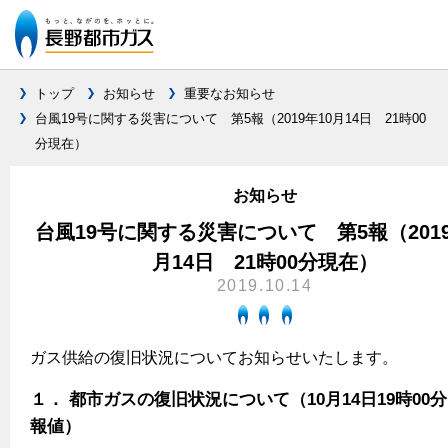
トップ
お知らせ
重要なお知らせ
台風19号に関する災害について 第5報（2019年10月14日 21時00
分現在）
ガス料金について
料金メニュー
お知らせ
設備別に比較する
料金表
台風19号に関する災害について 第5報（2019
ガスコンロとIHクッキングヒーターの比較
キッチン
料金の計算方法
月14日 21時00分現在）
2019.10.14
家庭用選択約款
安全性
ガスコンロ
私たちのリフォーム
ご請求とお支払いについて
調理性
キッチンをリフォーム
オススメの商品一覧
電力の自由化について
ガス供給の復旧状況についてお知らせいたします。
口座振替によるお支払い
清掃性
バスルームをリフォーム
最新ガスコンロの実力
長野都市ガスのでんきのポイント
クレジットカードによるお支払い
１． 都市ガスの復旧状況について（10月14日19時00
Chef Ropia's JOYFUL CUISINE
サニタリーをリフォーム
法人のお客様へ
グリル活用法
ガス給湯器とエコキュートの比較
報値）
払込書による窓口でのお支払い
電気料金 長野都市ガスでんきプラン
その他をリフォーム