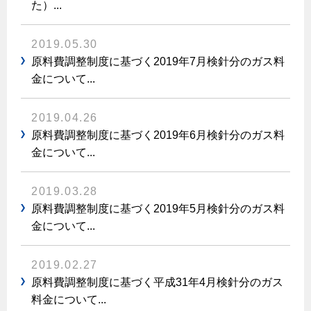
ヤミーのレシピ帖
コンロの取替えは
た）...
払込書によるスマホアプリでのお支払い
快適性
ホーム
お知らせ
都市ガスでんき 従量電灯Ｂ
リフォーム事例紹介
食育活動について
検針について
経済性
レンジフード
2019.05.30
都市ガスでんき 従量電灯Ｃ
お問合わせ・資料請求
ショールーム
原料費調整制度について
原料費調整制度に基づく2019年7月検針分のガス料
3つのあんしん宣言
ライフスタイルの変化に対応するエコジョーズ
エコ・クッキング
都市ガスでんき 低圧電力
レンジフード
金について...
テレビCM
情報誌
企業情報
電気料金の計算について
こんなときは
料理教室レンタル
ガス・電気併用住宅とオール電化住宅の比較
オーブン・炊飯器
2019.04.26
ご請求とお支払い
スタッフ
ガスくさいとき・警報器が鳴ったとき
採用情報
原料費調整制度に基づく2019年6月検針分のガス料
経済性、環境性、創エネ
約款
ガスが出ないとき
オーブン
金について...
リフォームの流れ
ガスメーターの復帰方法
炊飯器
ライフステージ別に比較する
電気料金のシミュレーション
補助金について
2019.03.28
ガス器具が故障したとき
20代
原料費調整制度に基づく2019年5月検針分のガス料
ご契約・お手続き
リフォームのお知らせ
警報器
地震のとき
金について...
30代
お申込み
ショールーム
ガス給湯器・風呂釜の凍結予防方法
警報器
40代～50代
2019.02.27
故障診断
停電時の対応
リフォームについてのお問い合わせ
60代
原料費調整制度に基づく平成31年4月検針分のガス
バスルーム
料金について...
よくあるご質問
ガス工事について