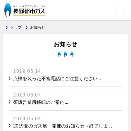
トップ
お知らせ
ガス料金について
お知らせ
料金メニュー
設備別に比較する
料金表
2019.06.14
ガスコンロとIHクッキングヒーターの比較
キッチン
料金の計算方法
点検を装った不審電話にご注意ください...
家庭用選択約款
安全性
ガスコンロ
私たちのリフォーム
2019.06.07
ご請求とお支払いについて
調理性
キッチンをリフォーム
オススメの商品一覧
須坂営業所移転のご案内...
電力の自由化について
口座振替によるお支払い
清掃性
バスルームをリフォーム
最新ガスコンロの実力
長野都市ガスのでんきのポイント
クレジットカードによるお支払い
Chef Ropia's JOYFUL CUISINE
2019.06.04
サニタリーをリフォーム
法人のお客様へ
グリル活用法
ガス給湯器とエコキュートの比較
払込書による窓口でのお支払い
2019夏のガス展 開催のお知らせ（終了しまし
電気料金 長野都市ガスでんきプラン
その他をリフォーム