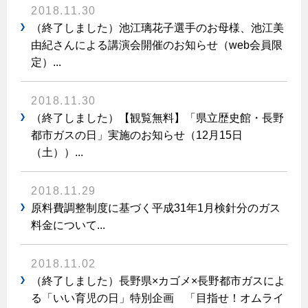
2018.11.30
保安体制
（終了しました）池江璃花子選手のお母様、池江美
由紀さんによる講演会開催のお知らせ（web会員限
保安体制について
定）...
ガス設備安全点検について
2018.11.30
（終了しました）【観覧無料】「県立歴史館・長野
各種手続き
都市ガスの日」実施のお知らせ（12月15日
お引越しのときには
（土））...
ガス使用開始のご案内
2018.11.29
ガス使用停止のご案内
原料費調整制度に基づく平成31年1月検針分のガス
料金について...
インターネット受付
2018.11.02
（終了しました）長野県×カゴメ×長野都市ガスによ
る「いい育児の日」特別企画 「目指せ！オムライ