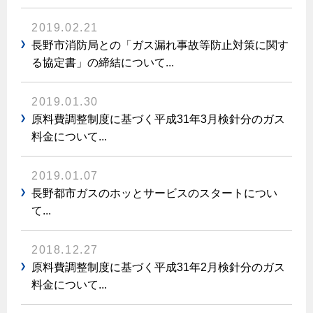
エコジョーズ
プロパンガスから都市ガスへの切り替え
ガス工事に関する約款・委託要件・内管工事見積単価表
浴室暖房乾燥機・脱衣室
2019.02.21
都市ガス切り替えのメリット
新しく都市ガスをご利用したい方へ
長野市消防局との「ガス漏れ事故等防止対策に関す
ミストサウナ
る協定書」の締結について...
導入事例
道路・敷地内で工事をされる皆さまへ
衣類乾燥機
都市ガス切り替え事例
2019.01.30
ガスを安全にお使いいただくために
リビング
原料費調整制度に基づく平成31年3月検針分のガス
料金について...
ガスファンヒーター
安全対策
ガス温水床暖房・ルームヒーター
2019.01.07
ガスメーターの役割と安全機能
長野都市ガスのホッとサービスのスタートについ
古くなったガス管の交換のおすすめ
て...
正しい接続で安全に
長期使用製品安全点検制度について
2018.12.27
原料費調整制度に基づく平成31年2月検針分のガス
換気と給排気設備の注意点
料金について...
冬季の注意