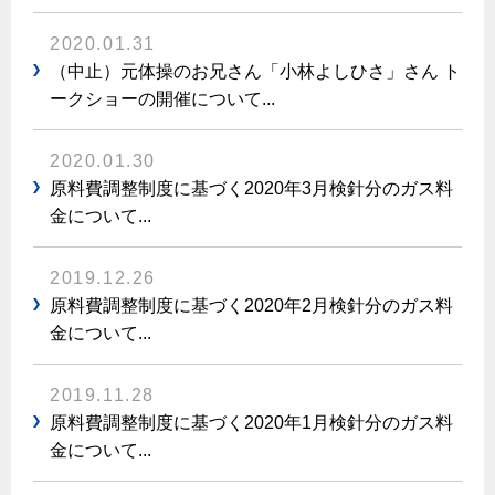
エコジョーズ
プロパンガスから都市ガスへの切り替え
ガス工事に関する約款・委託要件・内管工事見積単価表
浴室暖房乾燥機・脱衣室
2020.01.31
都市ガス切り替えのメリット
新しく都市ガスをご利用したい方へ
（中止）元体操のお兄さん「小林よしひさ」さん ト
ミストサウナ
ークショーの開催について...
導入事例
道路・敷地内で工事をされる皆さまへ
衣類乾燥機
都市ガス切り替え事例
2020.01.30
ガスを安全にお使いいただくために
リビング
原料費調整制度に基づく2020年3月検針分のガス料
金について...
ガスファンヒーター
安全対策
ガス温水床暖房・ルームヒーター
2019.12.26
ガスメーターの役割と安全機能
原料費調整制度に基づく2020年2月検針分のガス料
古くなったガス管の交換のおすすめ
金について...
正しい接続で安全に
長期使用製品安全点検制度について
2019.11.28
原料費調整制度に基づく2020年1月検針分のガス料
換気と給排気設備の注意点
金について...
冬季の注意