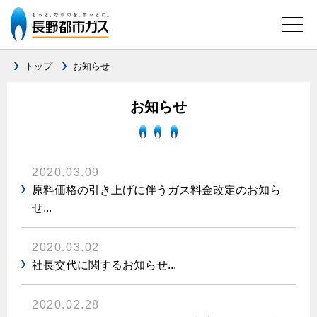
トップ
お知らせ
ガス料金について
お知らせ
料金メニュー
設備別に比較する
料金表
2020.03.09
ガスコンロとIHクッキングヒーターの比較
キッチン
料金の計算方法
原料価格の引き上げに伴うガス料金改定のお知ら
家庭用選択約款
せ...
安全性
ガスコンロ
私たちのリフォーム
ご請求とお支払いについて
調理性
キッチンをリフォーム
オススメの商品一覧
2020.03.02
電力の自由化について
口座振替によるお支払い
清掃性
バスルームをリフォーム
社長交代に関するお知らせ...
最新ガスコンロの実力
長野都市ガスのでんきのポイント
クレジットカードによるお支払い
Chef Ropia's JOYFUL CUISINE
サニタリーをリフォーム
法人のお客様へ
グリル活用法
ガス給湯器とエコキュートの比較
払込書による窓口でのお支払い
2020.02.28
電気料金 長野都市ガスでんきプラン
その他をリフォーム