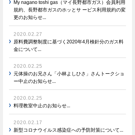
ヤミーのレシピ帖
コンロの取替えは
My nagano toshi gas（マイ長野都市ガス）会員利用
払込書によるスマホアプリでのお支払い
快適性
ホーム
お知らせ
都市ガスでんき 従量電灯Ｂ
規約、長野都市ガスのホッとサ ービス利用規約の変
リフォーム事例紹介
食育活動について
検針について
更のお知らせ...
経済性
レンジフード
都市ガスでんき 従量電灯Ｃ
お問合わせ・資料請求
ショールーム
原料費調整制度について
3つのあんしん宣言
ライフスタイルの変化に対応するエコジョーズ
エコ・クッキング
都市ガスでんき 低圧電力
レンジフード
2020.02.27
テレビCM
情報誌
企業情報
電気料金の計算について
原料費調整制度に基づく2020年4月検針分のガス料
こんなときは
料理教室レンタル
ガス・電気併用住宅とオール電化住宅の比較
金について...
オーブン・炊飯器
ご請求とお支払い
スタッフ
ガスくさいとき・警報器が鳴ったとき
採用情報
経済性、環境性、創エネ
約款
ガスが出ないとき
オーブン
2020.02.25
リフォームの流れ
元体操のお兄さん「小林よしひさ」さんトークショ
ガスメーターの復帰方法
炊飯器
ライフステージ別に比較する
電気料金のシミュレーション
補助金について
ー中止のお知らせ...
ガス器具が故障したとき
20代
ご契約・お手続き
リフォームのお知らせ
警報器
地震のとき
2020.02.25
30代
お申込み
料理教室中止のお知らせ...
ショールーム
ガス給湯器・風呂釜の凍結予防方法
警報器
40代～50代
故障診断
停電時の対応
リフォームについてのお問い合わせ
60代
2020.02.17
バスルーム
新型コロナウイルス感染症への予防対策について...
よくあるご質問
ガス工事について