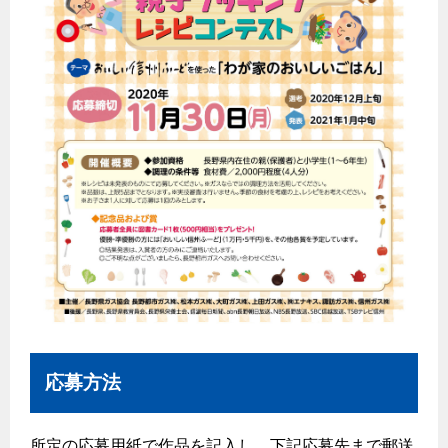
エコジョーズ
プロパンガスから都市ガスへの切り替え
ガス工事に関する約款・委託要件・内管工事見積単価表
浴室暖房乾燥機・脱衣室
都市ガス切り替えのメリット
新しく都市ガスをご利用したい方へ
ミストサウナ
導入事例
道路・敷地内で工事をされる皆さまへ
衣類乾燥機
都市ガス切り替え事例
ガスを安全にお使いいただくために
リビング
ガスファンヒーター
安全対策
ガス温水床暖房・ルームヒーター
ガスメーターの役割と安全機能
古くなったガス管の交換のおすすめ
正しい接続で安全に
長期使用製品安全点検制度について
応募方法
換気と給排気設備の注意点
冬季の注意
所定の応募用紙で作品を記入し、下記応募先まで郵送