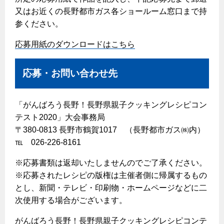
又はお近くの長野都市ガス各ショールーム窓口まで持
保安体制
参ください。
保安体制について
応募用紙のダウンロードはこちら
ガス設備安全点検について
応募・お問い合わせ先
各種手続き
「がんばろう長野！長野県親子クッキングレシピコン
お引越しのときには
テスト2020」大会事務局
ガス使用開始のご案内
〒380-0813 長野市鶴賀1017 （長野都市ガス㈱内）
ガス使用停止のご案内
℡ 026-226-8161
※応募書類は返却いたしませんのでご了承ください。
インターネット受付
※応募されたレシピの版権は主催者側に帰属するもの
とし、新聞・テレビ・印刷物・ホームページなどに二
次使用する場合がございます。
がんばろう長野！長野県親子クッキングレシピコンテ