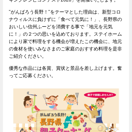
ヤミーのレシピ帖
コンロの取替えは
払込書によるスマホアプリでのお支払い
快適性
ホーム
お知らせ
都市ガスでんき 従量電灯Ｂ
"がんばろう長野！"をテーマとした理由は、新型コロ
リフォーム事例紹介
食育活動について
検針について
経済性
レンジフード
ナウィルスに負けずに「食べて元気に！」、長野県の
都市ガスでんき 従量電灯Ｃ
お問合わせ・資料請求
ショールーム
原料費調整制度について
おいしい信州ふーどを消費する事で「地元を元気
3つのあんしん宣言
ライフスタイルの変化に対応するエコジョーズ
エコ・クッキング
都市ガスでんき 低圧電力
レンジフード
に！」の２つの思いを込めております。ステイホーム
テレビCM
情報誌
企業情報
電気料金の計算について
により家で料理をする機会が増えたこの機会に、地元
こんなときは
料理教室レンタル
ガス・電気併用住宅とオール電化住宅の比較
の食材を使いみなさまのご家庭のおすすめ料理を是非
オーブン・炊飯器
ご請求とお支払い
スタッフ
ガスくさいとき・警報器が鳴ったとき
採用情報
ご紹介ください。
経済性、環境性、創エネ
約款
ガスが出ないとき
オーブン
リフォームの流れ
優秀な作品には各賞、賞状と景品を差し上げます。奮
ガスメーターの復帰方法
炊飯器
ライフステージ別に比較する
ってご応募ください。
電気料金のシミュレーション
補助金について
ガス器具が故障したとき
20代
ご契約・お手続き
リフォームのお知らせ
警報器
地震のとき
30代
お申込み
ショールーム
ガス給湯器・風呂釜の凍結予防方法
警報器
40代～50代
故障診断
停電時の対応
リフォームについてのお問い合わせ
60代
バスルーム
よくあるご質問
ガス工事について