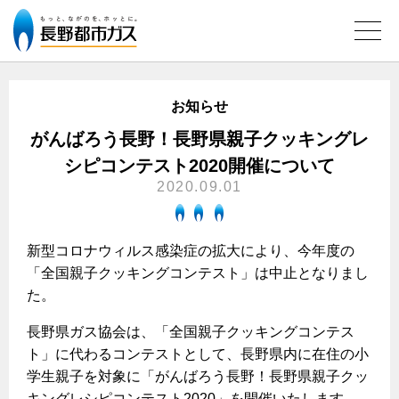
お知らせ
ガス料金について
がんばろう長野！長野県親子クッキングレ
シピコンテスト2020開催について
料金メニュー
設備別に比較する
2020.09.01
料金表
ガスコンロとIHクッキングヒーターの比較
キッチン
料金の計算方法
新型コロナウィルス感染症の拡大により、今年度の
家庭用選択約款
安全性
ガスコンロ
私たちのリフォーム
「全国親子クッキングコンテスト」は中止となりまし
ご請求とお支払いについて
た。
調理性
キッチンをリフォーム
オススメの商品一覧
電力の自由化について
口座振替によるお支払い
清掃性
長野県ガス協会は、「全国親子クッキングコンテス
バスルームをリフォーム
最新ガスコンロの実力
長野都市ガスのでんきのポイント
クレジットカードによるお支払い
ト」に代わるコンテストとして、長野県内に在住の小
Chef Ropia's JOYFUL CUISINE
サニタリーをリフォーム
法人のお客様へ
グリル活用法
学生親子を対象に「がんばろう長野！長野県親子クッ
ガス給湯器とエコキュートの比較
払込書による窓口でのお支払い
電気料金 長野都市ガスでんきプラン
その他をリフォーム
キングレシピコンテスト2020」を開催いたします。