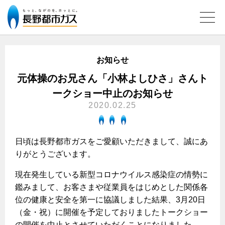
お知らせ
ガス料金について
元体操のお兄さん「小林よしひさ」さんト
ークショー中止のお知らせ
料金メニュー
設備別に比較する
2020.02.25
料金表
ガスコンロとIHクッキングヒーターの比較
キッチン
料金の計算方法
日頃は長野都市ガスをご愛顧いただきまして、誠にあ
家庭用選択約款
安全性
ガスコンロ
私たちのリフォーム
りがとうございます。
ご請求とお支払いについて
調理性
キッチンをリフォーム
現在発生している新型コロナウイルス感染症の情勢に
オススメの商品一覧
電力の自由化について
口座振替によるお支払い
清掃性
鑑みまして、お客さまや従業員をはじめとした関係各
バスルームをリフォーム
最新ガスコンロの実力
長野都市ガスのでんきのポイント
クレジットカードによるお支払い
位の健康と安全を第一に協議しました結果、3月20日
Chef Ropia's JOYFUL CUISINE
サニタリーをリフォーム
法人のお客様へ
グリル活用法
（金・祝）に開催を予定しておりましたトークショー
ガス給湯器とエコキュートの比較
払込書による窓口でのお支払い
電気料金 長野都市ガスでんきプラン
その他をリフォーム
の開催を中止とさせていただくことになりました。