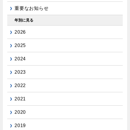
エコジョーズ
プロパンガスから都市ガスへの切り替え
ガス工事に関する約款・委託要件・内管工事見積単価表
重要なお知らせ
浴室暖房乾燥機・脱衣室
都市ガス切り替えのメリット
新しく都市ガスをご利用したい方へ
年別に見る
ミストサウナ
導入事例
道路・敷地内で工事をされる皆さまへ
衣類乾燥機
2026
都市ガス切り替え事例
ガスを安全にお使いいただくために
2025
リビング
ガスファンヒーター
2024
安全対策
ガス温水床暖房・ルームヒーター
2023
ガスメーターの役割と安全機能
古くなったガス管の交換のおすすめ
2022
正しい接続で安全に
2021
長期使用製品安全点検制度について
2020
換気と給排気設備の注意点
冬季の注意
2019