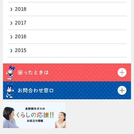
2018
保安体制
2017
保安体制について
ガス設備安全点検について
2016
2015
各種手続き
お引越しのときには
ガス使用開始のご案内
ガス使用停止のご案内
インターネット受付