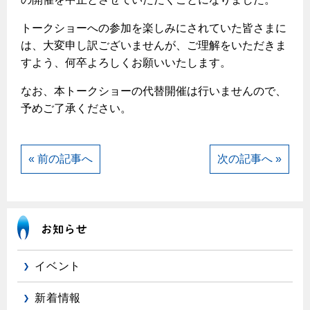
ヤミーのレシピ帖
コンロの取替えは
払込書によるスマホアプリでのお支払い
快適性
ホーム
お知らせ
都市ガスでんき 従量電灯Ｂ
トークショーへの参加を楽しみにされていた皆さまに
リフォーム事例紹介
食育活動について
検針について
経済性
レンジフード
は、大変申し訳ございませんが、ご理解をいただきま
都市ガスでんき 従量電灯Ｃ
お問合わせ・資料請求
ショールーム
原料費調整制度について
すよう、何卒よろしくお願いいたします。
3つのあんしん宣言
ライフスタイルの変化に対応するエコジョーズ
エコ・クッキング
都市ガスでんき 低圧電力
レンジフード
なお、本トークショーの代替開催は行いませんので、
テレビCM
情報誌
企業情報
電気料金の計算について
こんなときは
料理教室レンタル
ガス・電気併用住宅とオール電化住宅の比較
予めご了承ください。
オーブン・炊飯器
ご請求とお支払い
スタッフ
ガスくさいとき・警報器が鳴ったとき
採用情報
経済性、環境性、創エネ
約款
ガスが出ないとき
オーブン
リフォームの流れ
« 前の記事へ
次の記事へ »
ガスメーターの復帰方法
炊飯器
ライフステージ別に比較する
電気料金のシミュレーション
補助金について
ガス器具が故障したとき
20代
ご契約・お手続き
リフォームのお知らせ
警報器
地震のとき
30代
お申込み
ショールーム
ガス給湯器・風呂釜の凍結予防方法
警報器
40代～50代
イベント
故障診断
停電時の対応
リフォームについてのお問い合わせ
60代
バスルーム
新着情報
よくあるご質問
ガス工事について