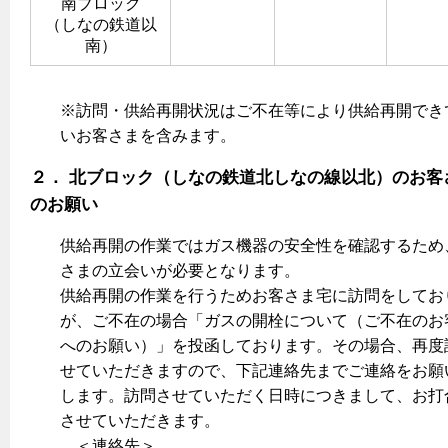
南ブロック
（しなの鉄道以
保安体制
南）
保安体制について
※訪問・供給再開状況はご不在等により供給再開でき
ガス設備安全点検について
いお客さまを含みます。
各種手続き
２． 北ブロック（しなの鉄道北しなの線以北）のお客
のお願い
お引越しのときには
供給再開の作業ではガス機器の安全性を確認するため
ガス使用開始のご案内
さまの立会いが必要となります。
ガス使用停止のご案内
供給再開の作業を行うためお客さま宅に訪問をしてお
が、ご不在の場合「ガスの開栓について（ご不在のお
インターネット受付
へのお願い）」を投函しております。その場合、再度
せていただきますので、下記連絡先までご連絡をお願
します。訪問させていただく日時につきまして、お打
させていただきます。
＜連絡先＞