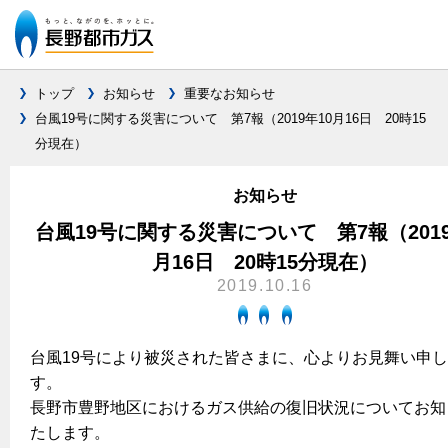
トップ
お知らせ
重要なお知らせ
台風19号に関する災害について 第7報（2019年10月16日 20時15
分現在）
ガス料金について
料金メニュー
お知らせ
設備別に比較する
料金表
台風19号に関する災害について 第7報（2019
ガスコンロとIHクッキングヒーターの比較
キッチン
料金の計算方法
月16日 20時15分現在）
2019.10.16
家庭用選択約款
安全性
ガスコンロ
私たちのリフォーム
ご請求とお支払いについて
調理性
キッチンをリフォーム
オススメの商品一覧
電力の自由化について
台風19号により被災された皆さまに、心よりお見舞い申
口座振替によるお支払い
清掃性
バスルームをリフォーム
す。
最新ガスコンロの実力
長野都市ガスのでんきのポイント
クレジットカードによるお支払い
Chef Ropia's JOYFUL CUISINE
長野市豊野地区におけるガス供給の復旧状況についてお知
サニタリーをリフォーム
法人のお客様へ
グリル活用法
ガス給湯器とエコキュートの比較
払込書による窓口でのお支払い
たします。
電気料金 長野都市ガスでんきプラン
その他をリフォーム