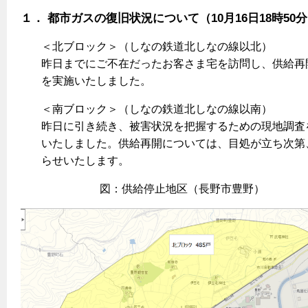
ヤミーのレシピ帖
コンロの取替えは
払込書によるスマホアプリでのお支払い
快適性
１． 都市ガスの復旧状況について（10月16日18時50
ホーム
お知らせ
都市ガスでんき 従量電灯Ｂ
リフォーム事例紹介
食育活動について
検針について
経済性
レンジフード
都市ガスでんき 従量電灯Ｃ
＜北ブロック＞（しなの鉄道北しなの線以北）
お問合わせ・資料請求
ショールーム
原料費調整制度について
3つのあんしん宣言
昨日までにご不在だったお客さま宅を訪問し、供給再
ライフスタイルの変化に対応するエコジョーズ
エコ・クッキング
都市ガスでんき 低圧電力
レンジフード
を実施いたしました。
テレビCM
情報誌
企業情報
電気料金の計算について
こんなときは
料理教室レンタル
ガス・電気併用住宅とオール電化住宅の比較
＜南ブロック＞（しなの鉄道北しなの線以南）
オーブン・炊飯器
ご請求とお支払い
スタッフ
ガスくさいとき・警報器が鳴ったとき
昨日に引き続き、被害状況を把握するための現地調査
採用情報
経済性、環境性、創エネ
約款
いたしました。供給再開については、目処が立ち次第
ガスが出ないとき
オーブン
リフォームの流れ
らせいたします。
ガスメーターの復帰方法
炊飯器
ライフステージ別に比較する
電気料金のシミュレーション
補助金について
図：供給停止地区（長野市豊野）
ガス器具が故障したとき
20代
ご契約・お手続き
リフォームのお知らせ
警報器
地震のとき
30代
お申込み
ショールーム
ガス給湯器・風呂釜の凍結予防方法
警報器
40代～50代
故障診断
停電時の対応
リフォームについてのお問い合わせ
60代
バスルーム
よくあるご質問
ガス工事について