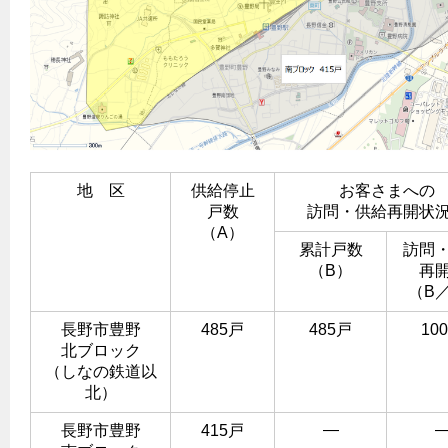
エコジョーズ
プロパンガスから都市ガスへの切り替え
ガス工事に関する約款・委託要件・内管工事見積単価表
浴室暖房乾燥機・脱衣室
都市ガス切り替えのメリット
新しく都市ガスをご利用したい方へ
ミストサウナ
導入事例
道路・敷地内で工事をされる皆さまへ
衣類乾燥機
都市ガス切り替え事例
ガスを安全にお使いいただくために
リビング
地 区
供給停止
お客さまへの
ガスファンヒーター
安全対策
戸数
訪問・供給再開状
（A）
ガス温水床暖房・ルームヒーター
累計戸数
訪問
ガスメーターの役割と安全機能
（B）
再
古くなったガス管の交換のおすすめ
（B
正しい接続で安全に
長野市豊野
485戸
485戸
10
北ブロック
長期使用製品安全点検制度について
（しなの鉄道以
換気と給排気設備の注意点
北）
冬季の注意
―
長野市豊野
415戸