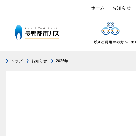
ホーム
お知らせ
トップ
お知らせ
2025年
ガス料金について
設備別に比較する
キッチン
私たちのリフォーム
電力の自由化について
Chef Ropia's JOYFUL CUISINE
こんなとき
リフォーム
電気料金 長
ヤミーのレ
料金メニュー
キッチンをリフォーム
ガスくさ
都市ガス
長野都市ガスのでんきのポイント
3つのあんし
料理教室レンタル
ガスコンロとIHクッキングヒーターの比較
ガスコンロ
ガス給
オーブ
料金表
バスルームをリフォーム
ガスが出
都市ガス
テレビCM
安全性
オススメの商品一覧
快適性
オーブ
料金の計算方法
サニタリーをリフォーム
ガスメー
都市ガス
調理性
最新ガスコンロの実力
経済性
炊飯器
スタッフ
家庭用選択約款
その他をリフォーム
ガス器具
電気料金
清掃性
グリル活用法
ライフ
ご請求とお支払いについて
地震のと
ご請求と
ョーズ
警報器
コンロの取替えは
口座振替によるお支払い
ガス給湯
約款