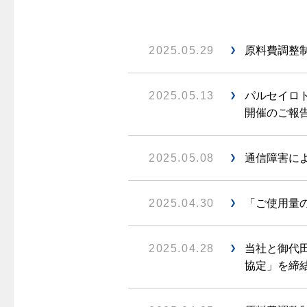
警報器
クレジットカードによるお支払い
故障診断
ガス・
レンジフード
較
払込書による窓口でのお支払い
ガス工事に
2025.05.29
原料費調整制
レンジフード
払込書によるスマホアプリでのお支払
経済性
ガス工事
い
管工事見
2025.05.13
パルセイロ
検針について
新しく都
開催のご報告.
原料費調整制度について
道路・敷
2025.05.08
通信障害によ
2025.04.30
「ご使用量の
2025.04.28
当社と御代
協定」を締結