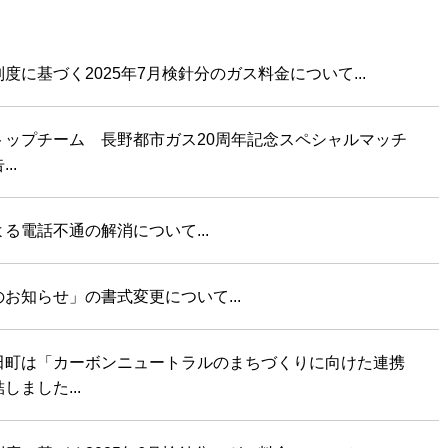
換気と給排気設備の注意点
電気併用住宅とオール電化住宅の比
冬季の注意
ついて
度に基づく2025年7月検針分のガス料金について...
、環境性、創エネ
保安体制
に関する約款・委託要件・内
積単価表
トップチーム 長野都市ガス20周年記念スペシャルマッチ
保安体制について
市ガスをご利用したい方へ
..
ガス設備安全点検について
地内で工事をされる皆さまへ
る電話不通の解消について...
お知らせ」の書式変更について...
田町は「カーボンニュートラルのまちづくりに向けた連携
しました...