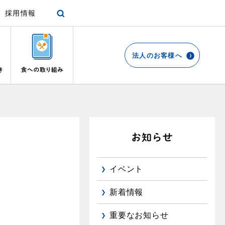
採用情報
法人のお客様へ
各種手続き
ショールーム
停電時の対応
エコ・クッキング
プロパンガスから都市ガスへの切り替え
リビング
お引越しのときには
都市ガス切り替えのメリット
ガスファンヒーター
リフォームについてのお問い合わせ
よくあるご質問
ガス使用開始のご案内
ガス温水床暖房・ルームヒーター
導入事例
イベント
ガス使用停止のご案内
都市ガス切り替え事例
め
新着情報
インターネット受付
重要なお知らせ
て