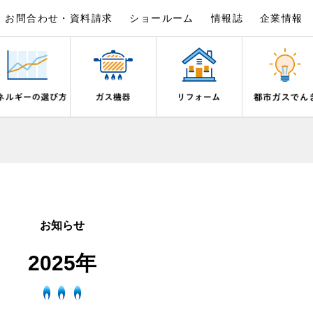
お問合わせ・資料請求
ショールーム
情報誌
企業情報
×
×
×
×
×
×
は
事例紹介
野都市ガスでんきプラン
シピ帖
ガスを安全にお使いいただくために
リフォームの流れ
電気料金のシミュレーション
食育活動について
ライフステージ別に比較する
バスルーム
いとき・警報器が鳴ったとき
でんき 従量電灯Ｂ
20代
エコジョーズ
ん宣言
補助金について
ご契約・お手続き
湯器とエコキュートの比較
ン・炊飯器
安全対策
ないとき
でんき 従量電灯Ｃ
30代
浴室暖房乾燥機・脱衣室
お知らせ
リフォームのお知らせ
お申込み
ン
ガスメーターの役割と安全機能
ターの復帰方法
でんき 低圧電力
40代～50代
ミストサウナ
2025年
古くなったガス管の交換のおすす
が故障したとき
の計算について
60代
衣類乾燥機
スタイルの変化に対応するエコジ
正しい接続で安全に
き
お支払い
長期使用製品安全点検制度につい
器・風呂釜の凍結予防方法