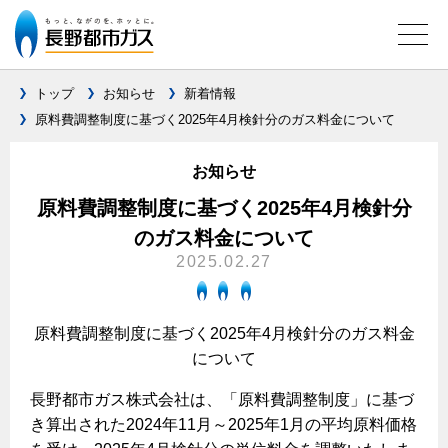
トップ
お知らせ
新着情報
原料費調整制度に基づく2025年4月検針分のガス料金について
ガス料金について
お知らせ
料金メニュー
設備別に比較する
原料費調整制度に基づく2025年4月検針分
料金表
のガス料金について
ガスコンロとIHクッキングヒーターの比較
キッチン
料金の計算方法
2025.02.27
家庭用選択約款
安全性
ガスコンロ
私たちのリフォーム
ご請求とお支払いについて
調理性
原料費調整制度に基づく2025年4月検針分のガス料金
キッチンをリフォーム
オススメの商品一覧
電力の自由化について
について
口座振替によるお支払い
清掃性
バスルームをリフォーム
最新ガスコンロの実力
長野都市ガスのでんきのポイント
クレジットカードによるお支払い
長野都市ガス株式会社は、「原料費調整制度」に基づ
Chef Ropia's JOYFUL CUISINE
サニタリーをリフォーム
法人のお客様へ
グリル活用法
き算出された2024年11月～2025年1月の平均原料価格
ガス給湯器とエコキュートの比較
払込書による窓口でのお支払い
電気料金 長野都市ガスでんきプラン
その他をリフォーム