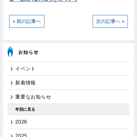
エコジョーズ
プロパンガスから都市ガスへの切り替え
ガス工事に関する約款・委託要件・内管工事見積単価表
浴室暖房乾燥機・脱衣室
都市ガス切り替えのメリット
新しく都市ガスをご利用したい方へ
« 前の記事へ
次の記事へ »
ミストサウナ
導入事例
道路・敷地内で工事をされる皆さまへ
衣類乾燥機
都市ガス切り替え事例
ガスを安全にお使いいただくために
リビング
ガスファンヒーター
安全対策
イベント
ガス温水床暖房・ルームヒーター
ガスメーターの役割と安全機能
新着情報
古くなったガス管の交換のおすすめ
重要なお知らせ
正しい接続で安全に
長期使用製品安全点検制度について
年別に見る
換気と給排気設備の注意点
2026
冬季の注意
2025