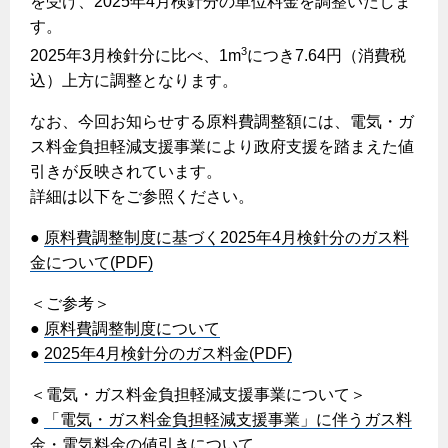
を受け、2025年4月検針分の単位料金を調整いたしま
ヤミーのレシピ帖
コンロの取替えは
払込書によるスマホアプリでのお支払い
快適性
す。
ホーム
お知らせ
都市ガスでんき 従量電灯Ｂ
リフォーム事例紹介
食育活動について
検針について
3
2025年3月検針分に比べ、1m
につき7.64円（消費税
経済性
レンジフード
都市ガスでんき 従量電灯Ｃ
お問合わせ・資料請求
ショールーム
込）上方に調整となります。
原料費調整制度について
3つのあんしん宣言
ライフスタイルの変化に対応するエコジョーズ
エコ・クッキング
都市ガスでんき 低圧電力
レンジフード
なお、今回お知らせする原料費調整額には、電気・ガ
テレビCM
情報誌
企業情報
電気料金の計算について
こんなときは
ス料金負担軽減支援事業により政府支援を踏まえた値
料理教室レンタル
ガス・電気併用住宅とオール電化住宅の比較
オーブン・炊飯器
ご請求とお支払い
引きが反映されています。
スタッフ
ガスくさいとき・警報器が鳴ったとき
採用情報
詳細は以下をご参照ください。
経済性、環境性、創エネ
約款
ガスが出ないとき
オーブン
リフォームの流れ
●
原料費調整制度に基づく2025年4月検針分のガス料
ガスメーターの復帰方法
炊飯器
ライフステージ別に比較する
電気料金のシミュレーション
金について(PDF)
補助金について
ガス器具が故障したとき
20代
ご契約・お手続き
＜ご参考＞
リフォームのお知らせ
警報器
地震のとき
30代
●
原料費調整制度について
お申込み
ショールーム
●
2025年4月検針分のガス料金(PDF)
ガス給湯器・風呂釜の凍結予防方法
警報器
40代～50代
故障診断
停電時の対応
リフォームについてのお問い合わせ
＜電気・ガス料金負担軽減支援事業について＞
60代
バスルーム
●
「電気・ガス料金負担軽減支援事業」に伴うガス料
よくあるご質問
ガス工事について
金・電気料金の値引きについて