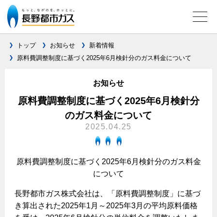
トップ
お知らせ
新着情報
原料費調整制度に基づく2025年6月検針分のガス料金について
ガス料金について
お知らせ
料金メニュー
設備別に比較する
原料費調整制度に基づく2025年6月検針分
料金表
のガス料金について
ガスコンロとIHクッキングヒーターの比較
キッチン
料金の計算方法
2025.04.25
家庭用選択約款
安全性
ガスコンロ
私たちのリフォーム
ご請求とお支払いについて
調理性
原料費調整制度に基づく2025年6月検針分のガス料金
キッチンをリフォーム
オススメの商品一覧
電力の自由化について
について
口座振替によるお支払い
清掃性
バスルームをリフォーム
最新ガスコンロの実力
長野都市ガスのでんきのポイント
クレジットカードによるお支払い
長野都市ガス株式会社は、「原料費調整制度」に基づ
Chef Ropia's JOYFUL CUISINE
サニタリーをリフォーム
法人のお客様へ
グリル活用法
き算出された2025年1月～2025年3月の平均原料価格
ガス給湯器とエコキュートの比較
払込書による窓口でのお支払い
電気料金 長野都市ガスでんきプラン
その他をリフォーム