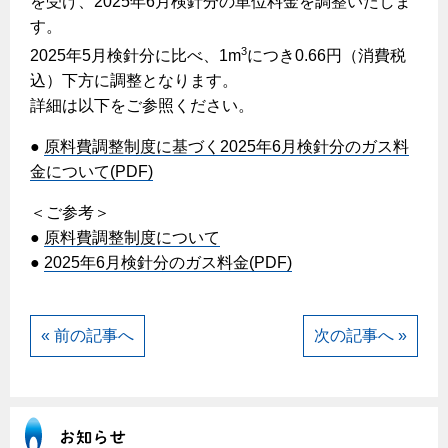
を受け、2025年6月検針分の単位料金を調整いたしま
ヤミーのレシピ帖
コンロの取替えは
払込書によるスマホアプリでのお支払い
快適性
す。
ホーム
お知らせ
都市ガスでんき 従量電灯Ｂ
リフォーム事例紹介
食育活動について
検針について
3
2025年5月検針分に比べ、1m
につき0.66円（消費税
経済性
レンジフード
都市ガスでんき 従量電灯Ｃ
お問合わせ・資料請求
ショールーム
込）下方に調整となります。
原料費調整制度について
3つのあんしん宣言
ライフスタイルの変化に対応するエコジョーズ
エコ・クッキング
都市ガスでんき 低圧電力
詳細は以下をご参照ください。
レンジフード
テレビCM
情報誌
企業情報
電気料金の計算について
こんなときは
●
原料費調整制度に基づく2025年6月検針分のガス料
料理教室レンタル
ガス・電気併用住宅とオール電化住宅の比較
オーブン・炊飯器
ご請求とお支払い
金について(PDF)
スタッフ
ガスくさいとき・警報器が鳴ったとき
採用情報
経済性、環境性、創エネ
約款
＜ご参考＞
ガスが出ないとき
オーブン
リフォームの流れ
●
原料費調整制度について
ガスメーターの復帰方法
炊飯器
ライフステージ別に比較する
電気料金のシミュレーション
●
2025年6月検針分のガス料金(PDF)
補助金について
ガス器具が故障したとき
20代
ご契約・お手続き
リフォームのお知らせ
警報器
地震のとき
30代
« 前の記事へ
次の記事へ »
お申込み
ショールーム
ガス給湯器・風呂釜の凍結予防方法
警報器
40代～50代
故障診断
停電時の対応
リフォームについてのお問い合わせ
60代
バスルーム
よくあるご質問
ガス工事について