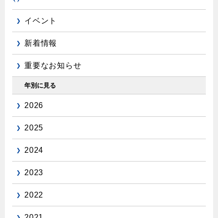
エコジョーズ
プロパンガスから都市ガスへの切り替え
ガス工事に関する約款・委託要件・内管工事見積単価表
浴室暖房乾燥機・脱衣室
都市ガス切り替えのメリット
イベント
新しく都市ガスをご利用したい方へ
ミストサウナ
新着情報
導入事例
道路・敷地内で工事をされる皆さまへ
衣類乾燥機
都市ガス切り替え事例
重要なお知らせ
ガスを安全にお使いいただくために
リビング
年別に見る
ガスファンヒーター
安全対策
2026
ガス温水床暖房・ルームヒーター
ガスメーターの役割と安全機能
2025
古くなったガス管の交換のおすすめ
2024
正しい接続で安全に
2023
長期使用製品安全点検制度について
換気と給排気設備の注意点
2022
冬季の注意
2021