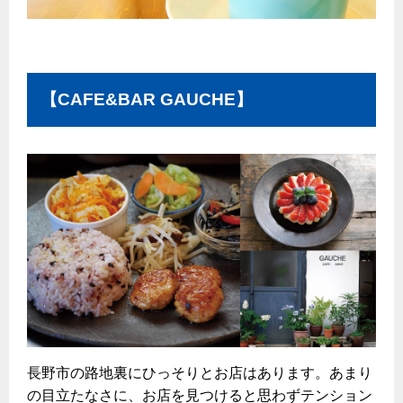
エコジョーズ
プロパンガスから都市ガスへの切り替え
ガス工事に関する約款・委託要件・内管工事見積単価表
浴室暖房乾燥機・脱衣室
都市ガス切り替えのメリット
新しく都市ガスをご利用したい方へ
ミストサウナ
導入事例
道路・敷地内で工事をされる皆さまへ
衣類乾燥機
【CAFE&BAR GAUCHE】
都市ガス切り替え事例
ガスを安全にお使いいただくために
リビング
ガスファンヒーター
安全対策
ガス温水床暖房・ルームヒーター
ガスメーターの役割と安全機能
古くなったガス管の交換のおすすめ
正しい接続で安全に
長期使用製品安全点検制度について
換気と給排気設備の注意点
長野市の路地裏にひっそりとお店はあります。あまり
冬季の注意
の目立たなさに、お店を見つけると思わずテンション