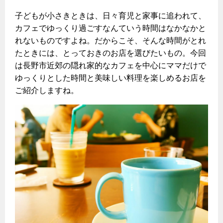
ヤミーのレシピ帖
コンロの取替えは
払込書によるスマホアプリでのお支払い
快適性
ホーム
お知らせ
都市ガスでんき 従量電灯Ｂ
子どもが小さきときは、日々育児と家事に追われて、
リフォーム事例紹介
食育活動について
検針について
カフェでゆっくり過ごすなんていう時間はなかなかと
経済性
レンジフード
都市ガスでんき 従量電灯Ｃ
お問合わせ・資料請求
ショールーム
れないものですよね。だからこそ、そんな時間がとれ
原料費調整制度について
3つのあんしん宣言
ライフスタイルの変化に対応するエコジョーズ
エコ・クッキング
都市ガスでんき 低圧電力
たときには、とっておきのお店を選びたいもの。今回
レンジフード
は長野市近郊の隠れ家的なカフェを中心にママだけで
テレビCM
情報誌
企業情報
電気料金の計算について
こんなときは
料理教室レンタル
ガス・電気併用住宅とオール電化住宅の比較
ゆっくりとした時間と美味しい料理を楽しめるお店を
オーブン・炊飯器
ご請求とお支払い
スタッフ
ガスくさいとき・警報器が鳴ったとき
ご紹介しますね。
採用情報
経済性、環境性、創エネ
約款
ガスが出ないとき
オーブン
リフォームの流れ
ガスメーターの復帰方法
炊飯器
ライフステージ別に比較する
電気料金のシミュレーション
補助金について
ガス器具が故障したとき
20代
ご契約・お手続き
リフォームのお知らせ
警報器
地震のとき
30代
お申込み
ショールーム
ガス給湯器・風呂釜の凍結予防方法
警報器
40代～50代
故障診断
停電時の対応
リフォームについてのお問い合わせ
60代
バスルーム
よくあるご質問
ガス工事について