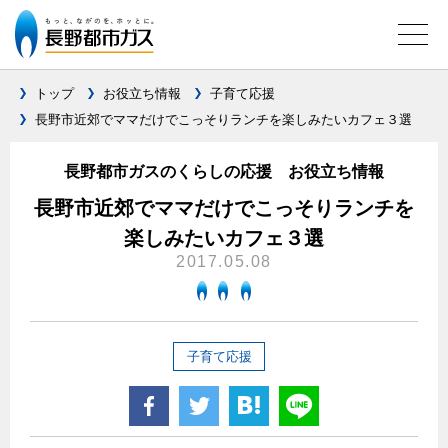
トップ
お役立ち情報
子育て応援
長野市近郊でママだけでこっそりランチを楽しみたいカフェ３選
ガス料金について
長野都市ガスのくらしの応援 お役立ち情報
料金メニュー
設備別に比較する
長野市近郊でママだけでこっそりランチを
料金表
楽しみたいカフェ３選
ガスコンロとIHクッキングヒーターの比較
キッチン
料金の計算方法
2017.05.08
家庭用選択約款
安全性
ガスコンロ
私たちのリフォーム
ご請求とお支払いについて
調理性
キッチンをリフォーム
オススメの商品一覧
電力の自由化について
子育て応援
口座振替によるお支払い
清掃性
バスルームをリフォーム
最新ガスコンロの実力
長野都市ガスのでんきのポイント
クレジットカードによるお支払い
Chef Ropia's JOYFUL CUISINE
サニタリーをリフォーム
法人のお客様へ
グリル活用法
ガス給湯器とエコキュートの比較
払込書による窓口でのお支払い
電気料金 長野都市ガスでんきプラン
その他をリフォーム