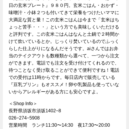
日の玄米プレート』９８０円。玄米ごはん・おかず・
味噌汁・小鉢２つも付いてきて栄養をつけたいママに
大満足な質と量！この玄米ごはんは今まで「玄米はち
ょっと苦手・・・」という方でも美味しくいただける
と評判です。この玄米ごはんはなんと土鍋で２時間か
けて炊いているとか。じっくり焚いているのでふっく
らした仕上がりになるんだそうです。aiさんではお弁
当のテイクアウトも数種類から選べて、一つから注文
ができます。電話でも注文を受け付けてくれるので、
待つことなく受け取ることができて便利ですね！電話
での受付は11時からです。毎日店内で販売している
『豆乳プリン』もオススメ！卵や乳製品も使っていな
いからアレルギーがある方にも安心ですよ。
＜Shop Info＞
長野県須坂市須坂1402−8
026−274−5908
営業時間 ランチ11:30〜14:30 夜17:30〜20:00