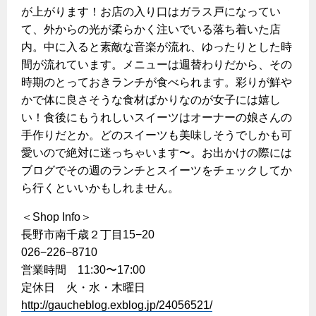
が上がります！お店の入り口はガラス戸になってい
保安体制
て、外からの光が柔らかく注いでいる落ち着いた店
内。中に入ると素敵な音楽が流れ、ゆったりとした時
保安体制について
間が流れています。メニューは週替わりだから、その
時期のとっておきランチが食べられます。彩りが鮮や
ガス設備安全点検について
かで体に良さそうな食材ばかりなのが女子には嬉し
い！食後にもうれしいスイーツはオーナーの娘さんの
各種手続き
手作りだとか。どのスイーツも美味しそうでしかも可
お引越しのときには
愛いので絶対に迷っちゃいます〜。お出かけの際には
ブログでその週のランチとスイーツをチェックしてか
ガス使用開始のご案内
ら行くといいかもしれません。
ガス使用停止のご案内
＜Shop Info＞
インターネット受付
長野市南千歳２丁目15−20
026−226−8710
営業時間 11:30〜17:00
定休日 火・水・木曜日
http://gaucheblog.exblog.jp/24056521/