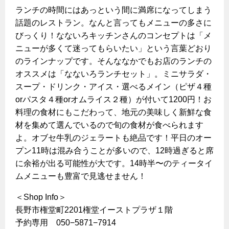
ランチの時間にはあっという間に満席になってしまう
話題のレストラン。なんと言ってもメニューの多さに
びっくり！なないろキッチンさんのコンセプトは「メ
ニューが多くて迷ってもらいたい」という言葉どおり
のラインナップです。そんななかでもお店のランチの
オススメは「なないろランチセット」。ミニサラダ・
スープ・ドリンク・アイス・選べるメイン（ピザ４種
orパスタ４種orオムライス２種）が付いて1200円！お
料理の食材にもこだわって、地元の美味しく新鮮な食
材を集めて選んでいるので旬の食材が食べられます
よ。オブセ牛乳のジェラートも絶品です！平日のオー
プン11時は混み合うことが多いので、12時過ぎると席
に余裕が出る可能性が大です。14時半〜のティータイ
ムメニューも豊富で見逃せません！
＜Shop Info＞
長野市権堂町2201権堂イーストプラザ１階
予約専用 050−5871−7914