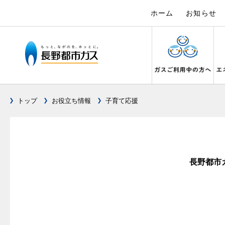
ホーム
お知らせ
トップ
お役立ち情報
子育て応援
ガス料金について
設備別に比較する
キッチン
私たちのリフォーム
電力の自由化について
Chef Ropia's JOYFUL CUISINE
こんなとき
リフォーム
電気料金 長
ヤミーのレ
料金メニュー
キッチンをリフォーム
ガスくさ
都市ガス
長野都市ガスのでんきのポイント
3つのあんし
料理教室レンタル
ガスコンロとIHクッキングヒーターの比較
ガスコンロ
ガス給
オーブ
料金表
バスルームをリフォーム
ガスが出
都市ガス
長野都市
テレビCM
安全性
オススメの商品一覧
快適性
オーブ
料金の計算方法
サニタリーをリフォーム
ガスメー
都市ガス
調理性
最新ガスコンロの実力
経済性
炊飯器
スタッフ
家庭用選択約款
その他をリフォーム
ガス器具
電気料金
清掃性
グリル活用法
ライフ
ご請求とお支払いについて
地震のと
ご請求と
ョーズ
警報器
コンロの取替えは
口座振替によるお支払い
ガス給湯
約款