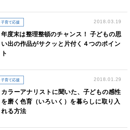
換気と給排気設備の注意点
電気併用住宅とオール電化住宅の比
冬季の注意
ついて
2018.03.19
子育て応援
、環境性、創エネ
保安体制
に関する約款・委託要件・内
年度末は整理整頓のチャンス！ 子どもの思
積単価表
い出の作品がサクッと片付く４つのポイン
保安体制について
市ガスをご利用したい方へ
ガス設備安全点検について
ト
地内で工事をされる皆さまへ
2018.01.29
子育て応援
カラーアナリストに聞いた、子どもの感性
を磨く色育（いろいく）を暮らしに取り入
れる方法