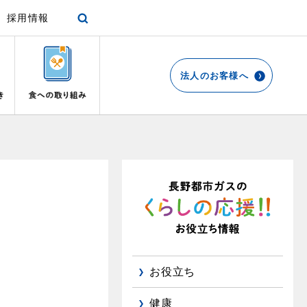
採用情報
法人のお客様へ
各種手続き
ショールーム
停電時の対応
エコ・クッキング
プロパンガスから都市ガスへの切り替え
リビング
お引越しのときには
都市ガス切り替えのメリット
ガスファンヒーター
リフォームについてのお問い合わせ
よくあるご質問
ガス使用開始のご案内
ガス温水床暖房・ルームヒーター
導入事例
ガス使用停止のご案内
都市ガス切り替え事例
め
インターネット受付
お役立ち
て
健康