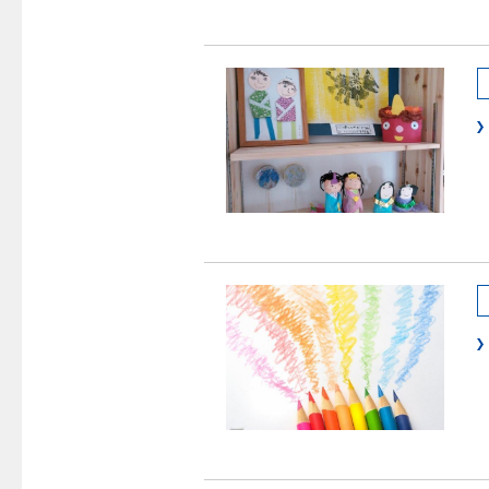
警報器
クレジットカードによるお支払い
故障診断
ガス・
レンジフード
較
払込書による窓口でのお支払い
ガス工事に
レンジフード
払込書によるスマホアプリでのお支払
経済性
ガス工事
い
管工事見
検針について
新しく都
原料費調整制度について
道路・敷