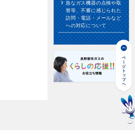
急なガス機器の点検や取
替等、不審に感じられた
訪問・電話・メールなど
への対応について