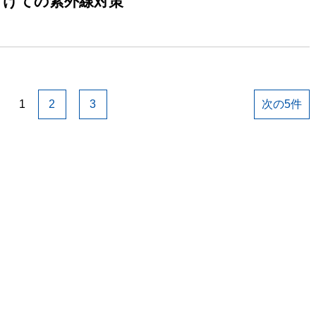
けての紫外線対策
1
2
3
次の5件