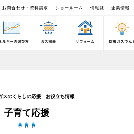
お問合わせ・資料請求
ショールーム
情報誌
企業情報
×
×
×
×
×
×
は
事例紹介
野都市ガスでんきプラン
シピ帖
ガスを安全にお使いいただくために
リフォームの流れ
電気料金のシミュレーション
食育活動について
ライフステージ別に比較する
バスルーム
いとき・警報器が鳴ったとき
でんき 従量電灯Ｂ
20代
エコジョーズ
ん宣言
補助金について
ご契約・お手続き
湯器とエコキュートの比較
ン・炊飯器
安全対策
ないとき
でんき 従量電灯Ｃ
30代
浴室暖房乾燥機・脱衣室
ガスのくらしの応援 お役立ち情報
リフォームのお知らせ
お申込み
ン
ガスメーターの役割と安全機能
ターの復帰方法
でんき 低圧電力
40代～50代
ミストサウナ
子育て応援
古くなったガス管の交換のおすす
が故障したとき
の計算について
60代
衣類乾燥機
スタイルの変化に対応するエコジ
正しい接続で安全に
き
お支払い
長期使用製品安全点検制度につい
器・風呂釜の凍結予防方法